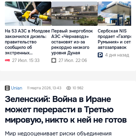
На 53 АЗС в Молдове
Первый энергоблок
Сербская NIS
закончился дизель:
АЭС «Чернаводэ»
продает «Газпром
правительство
остановят из-за
Румыния» и сеть
сообщило об
рекордно низкого
автозаправок
экстренных
уровня Дуная
4 дня назад
поставках
27 Июл. 15:33
27 Июл. 22:06
Unian
11 марта 2026, 13:43
10 982
Зеленский: Война в Иране
может перерасти в Третью
мировую, никто к ней не готов
Мир недооценивает риски объединения