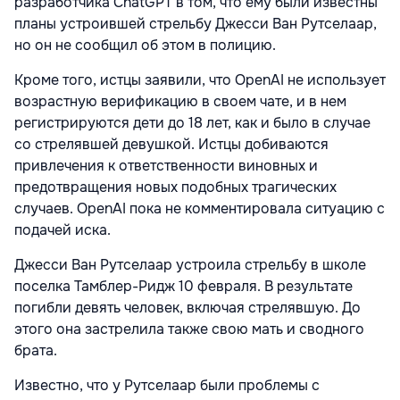
разработчика ChatGPT в том, что ему были известны
планы устроившей стрельбу Джесси Ван Рутселаар,
но он не сообщил об этом в полицию.
Кроме того, истцы заявили, что OpenAI не использует
возрастную верификацию в своем чате, и в нем
регистрируются дети до 18 лет, как и было в случае
со стрелявшей девушкой. Истцы добиваются
привлечения к ответственности виновных и
предотвращения новых подобных трагических
случаев. OpenAI пока не комментировала ситуацию с
подачей иска.
Джесси Ван Рутселаар устроила стрельбу в школе
поселка Тамблер-Ридж 10 февраля. В результате
погибли девять человек, включая стрелявшую. До
этого она застрелила также свою мать и сводного
брата.
Известно, что у Рутселаар были проблемы с