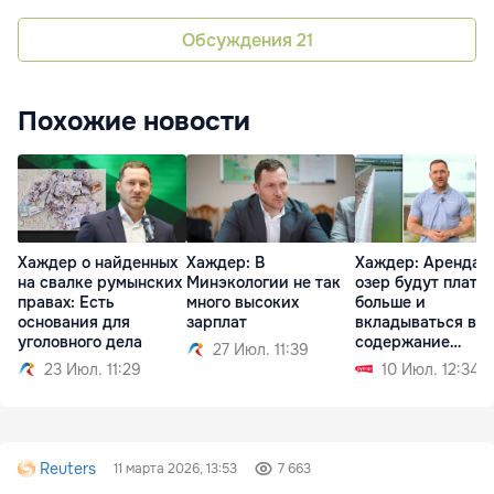
Обсуждения
21
Похожие новости
Хаждер о найденных
Хаждер: В
Хаждер: Арендат
на свалке румынских
Минэкологии не так
озер будут плати
правах: Есть
много высоких
больше и
основания для
зарплат
вкладываться в
уголовного дела
содержание
27 Июл. 11:39
водоемов
23 Июл. 11:29
10 Июл. 12:34
Reuters
11 марта 2026, 13:53
7 663