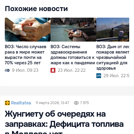
Похожие новости
ВОЗ: Число случаев
ВОЗ: Системы
ВОЗ: Дым от лесн
рака в мире может
здравоохранения
пожаров являетс
вырасти почти на
должны готовиться к
чрезвычайной
70% через 25 лет
жаре как к пандемии
ситуацией для
здоровья
9 Июл. 09:23
23 Июл. 22:22
29 Июл. 22:52
Realitatea
11 марта 2026, 13:47
7 975
Жунгиету об очередях на
заправках: Дефицита топлива