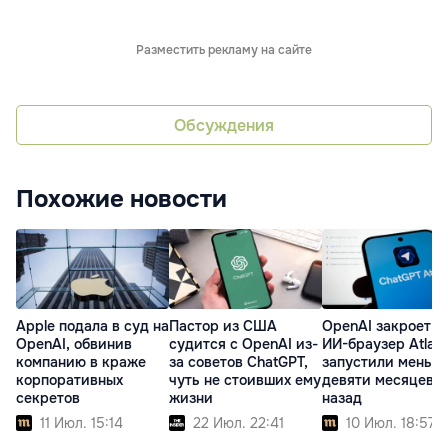
Разместить рекламу на сайте
Обсуждения
Похожие новости
Apple подала в суд на
Пастор из США
OpenAI закроет с
OpenAI, обвинив
судится с OpenAI из-
ИИ-браузер Atlas:
компанию в краже
за советов ChatGPT,
запустили меньш
корпоративных
чуть не стоивших ему
девяти месяцев
секретов
жизни
назад
11 Июл. 15:14
22 Июл. 22:41
10 Июл. 18:57