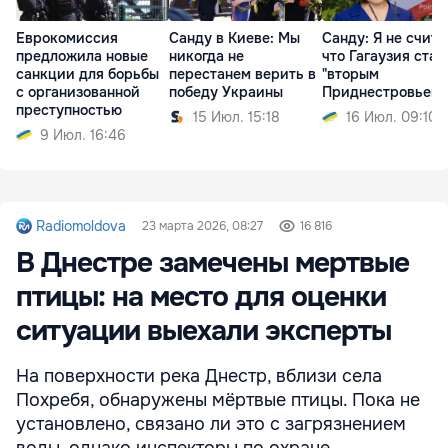
Еврокомиссия
Санду в Киеве: Мы
Санду: Я не счита
предложила новые
никогда не
что Гагаузия стан
санкции для борьбы
перестанем верить в
"вторым
с организованной
победу Украины
Приднестровьем"
преступностью
15 Июл. 15:18
16 Июл. 09:10
9 Июл. 16:46
Radiomoldova
23 марта 2026, 08:27
16 816
В Днестре замечены мертвые
птицы: на место для оценки
ситуации выехали эксперты
На поверхности река Днестр, вблизи села
Похребя, обнаружены мёртвые птицы. Пока не
установлено, связано ли это с загрязнением