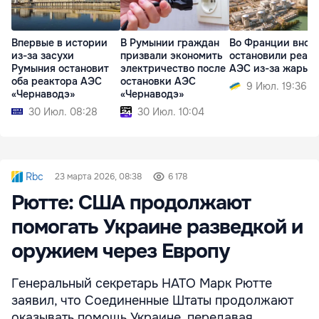
Впервые в истории
В Румынии граждан
Во Франции внов
из-за засухи
призвали экономить
остановили реак
Румыния остановит
электричество после
АЭС из-за жары
оба реактора АЭС
остановки АЭС
9 Июл. 19:36
«Чернаводэ»
«Чернаводэ»
30 Июл. 08:28
30 Июл. 10:04
Rbc
23 марта 2026, 08:38
6 178
Рютте: США продолжают
помогать Украине разведкой и
оружием через Европу
Генеральный секретарь НАТО Марк Рютте
заявил, что Соединенные Штаты продолжают
оказывать помощь Украине, передавая