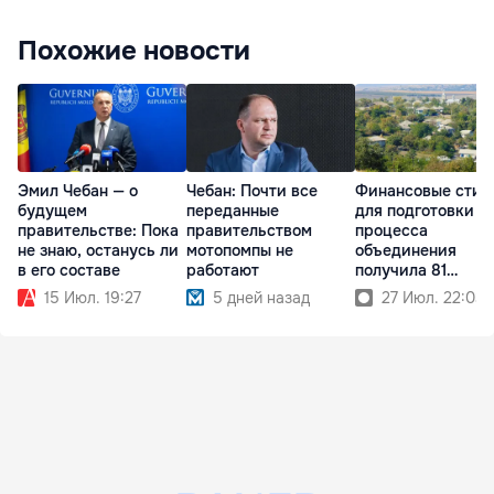
Похожие новости
Эмил Чебан — о
Чебан: Почти все
Финансовые стим
будущем
переданные
для подготовки
правительстве: Пока
правительством
процесса
не знаю, останусь ли
мотопомпы не
объединения
в его составе
работают
получила 81
примэрия
15 Июл. 19:27
5 дней назад
27 Июл. 22:03