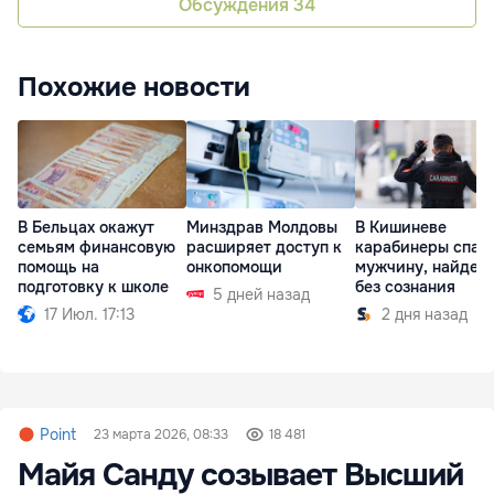
Обсуждения
34
Похожие новости
В Бельцах окажут
Минздрав Молдовы
В Кишиневе
семьям финансовую
расширяет доступ к
карабинеры спас
помощь на
онкопомощи
мужчину, найден
подготовку к школе
без сознания
5 дней назад
17 Июл. 17:13
2 дня назад
Point
23 марта 2026, 08:33
18 481
Майя Санду созывает Высший