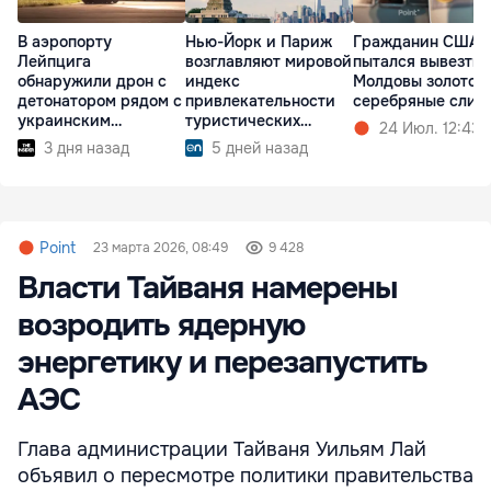
В аэропорту
Нью-Йорк и Париж
Гражданин США
Лейпцига
возглавляют мировой
пытался вывезти 
обнаружили дрон с
индекс
Молдовы золотой
детонатором рядом с
привлекательности
серебряные слит
украинским
туристических
24 Июл. 12:43
самолетом
городов
3 дня назад
5 дней назад
Point
23 марта 2026, 08:49
9 428
Власти Тайваня намерены
возродить ядерную
энергетику и перезапустить
АЭС
Глава администрации Тайваня Уильям Лай
объявил о пересмотре политики правительства