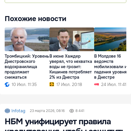
Похожие новости
Тромбицкий: Уровень
В июне Хаждер
В Молдове 16
Днестровского
уверял, что нехватка
ведомств
водохранилища
воды не грозит:
мобилизовали из-
продолжает
Кишинев потребляет
падения уровня 
снижаться
2% из Днестра
в Днестре
10 Июл. 11:35
17 Июл. 20:18
24 Июл. 11:41
Infotag
23 марта 2026, 08:16
8 441
НБМ унифицирует правила