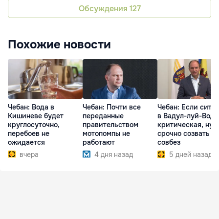
Обсуждения
127
Похожие новости
Чебан: Вода в
Чебан: Почти все
Чебан: Если ситу
Кишиневе будет
переданные
в Вадул-луй-Водэ
круглосуточно,
правительством
критическая, нуж
перебоев не
мотопомпы не
срочно созвать
ожидается
работают
совбез
вчера
4 дня назад
5 дней назад