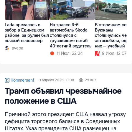
Lada врезалась в
На трассе R-6
В столичном сект
забор в Единецком
автомобиль Skoda
Буюканы
районе: за рулем был
столкнулся с
столкнулись чет
пьяный пенсионер
грузовиком: погиб
автомобиля, один
40-летний водитель
них — учебный
вчера
11 Июл. 22:24
9 Июл. 12:07
Kommersant
3 апреля 2025, 10:08
29 807
Трамп объявил чрезвычайное
положение в США
Причиной этого президент США назвал угрозу
дефицита торгового баланса в Соединенных
Штатах. Указ президента США размещен на