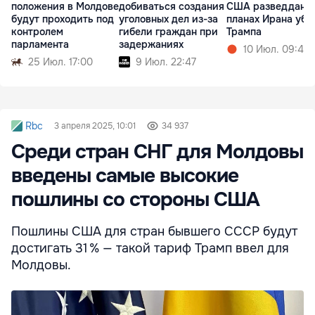
положения в Молдове
добиваться создания
США разведданны
будут проходить под
уголовных дел из-за
планах Ирана уби
контролем
гибели граждан при
Трампа
парламента
задержаниях
10 Июл. 09:42
25 Июл. 17:00
9 Июл. 22:47
Rbc
3 апреля 2025, 10:01
34 937
Среди стран СНГ для Молдовы
введены самые высокие
пошлины со стороны США
Пошлины США для стран бывшего СССР будут
достигать 31 % — такой тариф Трамп ввел для
Молдовы.