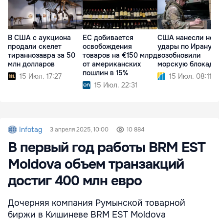
В США с аукциона
ЕС добивается
США нанесли нов
продали скелет
освобождения
удары по Ирану и
тираннозавра за 50
товаров на €150 млрд
возобновили
млн долларов
от американских
морскую блокаду
пошлин в 15%
15 Июл. 17:27
15 Июл. 08:11
15 Июл. 22:31
Infotag
3 апреля 2025, 10:00
10 884
В первый год работы BRM EST
Moldova объем транзакций
достиг 400 млн евро
Дочерняя компания Румынской товарной
биржи в Кишиневе BRM EST Moldova