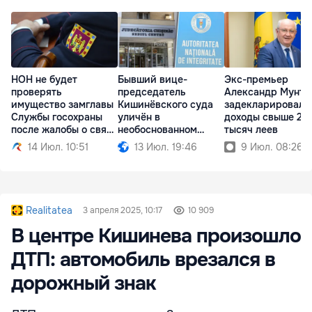
НОН не будет
Бывший вице-
Экс-премьер
проверять
председатель
Александр Мунтя
имущество замглавы
Кишинёвского суда
задекларировал
Службы госохраны
уличён в
доходы свыше 216
после жалобы о связи
необоснованном
тысяч леев
с TUX
имуществе
14 Июл. 10:51
13 Июл. 19:46
9 Июл. 08:26
Realitatea
3 апреля 2025, 10:17
10 909
В центре Кишинева произошло
ДТП: автомобиль врезался в
дорожный знак