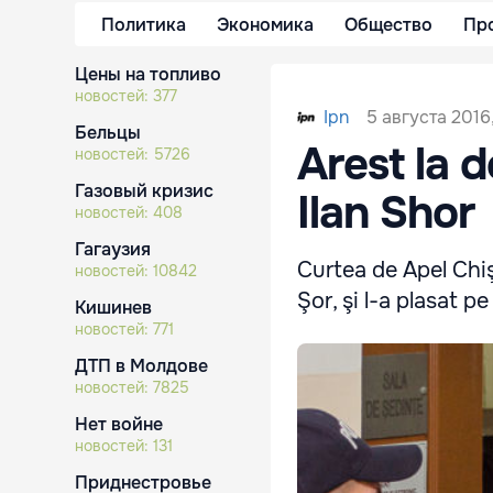
Политика
Экономика
Общество
Пр
Цены на топливо
новостей:
377
5 августа 2016,
Ipn
Бельцы
Arest la d
новостей:
5726
Газовый кризис
Ilan Shor
новостей:
408
Гагаузия
Curtea de Apel Chiş
новостей:
10842
Şor, şi l-a plasat p
Кишинев
новостей:
771
ДТП в Молдове
новостей:
7825
Нет войне
новостей:
131
Приднестровье