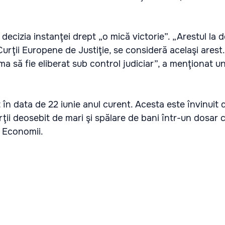
decizia instanţei drept „o mică victorie”. „Arestul la d
Curţii Europene de Justiţie, se consideră acelaşi arest
a să fie eliberat sub control judiciar”, a menţionat un
t în data de 22 iunie anul curent. Acesta este învinuit 
ţii deosebit de mari şi spălare de bani într-un dosar 
e Economii.