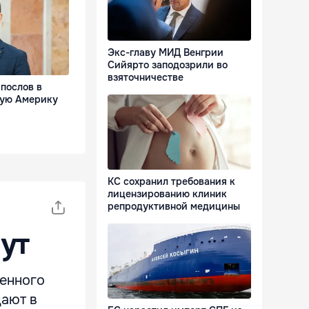
Экс-главу МИД Венгрии
Сийярто заподозрили во
взяточничестве
послов в
кую Америку
КС сохранил требования к
лицензированию клиник
репродуктивной медицины
нут
шенного
дают в