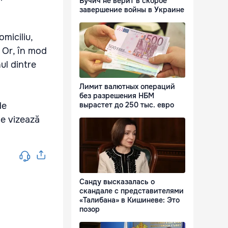
Вучич не верит в скорое
завершение войны в Украине
omiciliu,
. Or, în mod
ul dintre
Лимит валютных операций
без разрешения НБМ
de
вырастет до 250 тыс. евро
ce vizează
Санду высказалась о
скандале с представителями
«Талибана» в Кишиневе: Это
позор