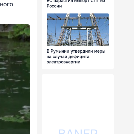
ЕС нарастил импорт СПГ из
много
России
В Румынии утвердили меры
на случай дефицита
электроэнергии