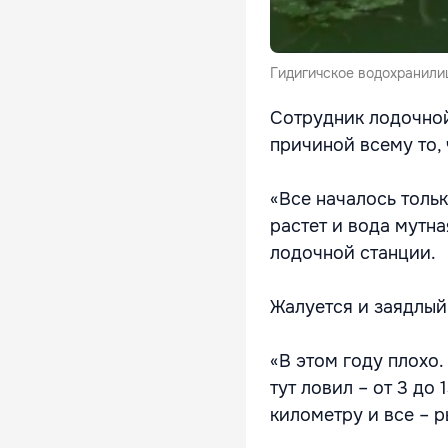
Гидигичское водохранили
Сотрудник лодочной
причиной всему то, 
«Все началось тольк
растет и вода мутна
лодочной станции.
Жалуется и заядлый 
«В этом году плохо.
тут ловил – от 3 до
километру и все – р