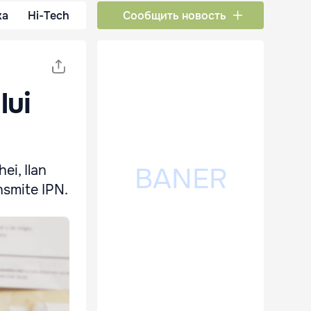
ка
Hi-Tech
Сообщить новость
lui
ei, Ilan
ansmite IPN.