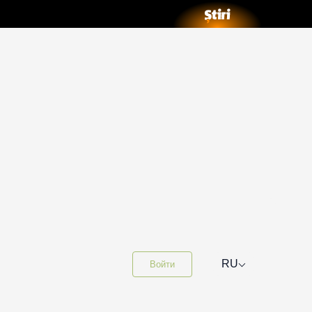
⌵
RU
Войти