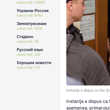
новостей:
34989
Украина-Россия
новостей:
8493
Землетрясение
новостей:
1009
Стадион
новостей:
119
Русский язык
новостей:
292
Хорошие новости
новостей:
1721
Instanţa a dispus ca Ilan Ş
Instanţa a dispus ca 
asemenea, primarului 