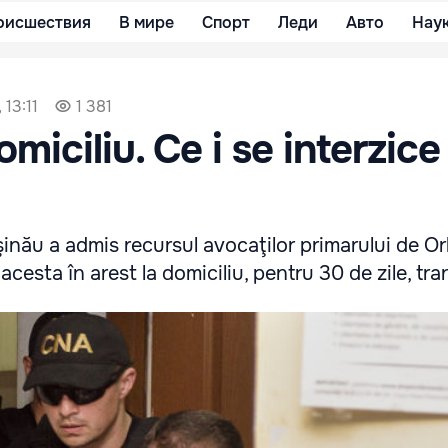
оисшествия
В мире
Спорт
Леди
Авто
Нау
 13:11
1 381
omiciliu. Ce i se interzice 
inău a admis recursul avocaţilor primarului de Orh
e acesta în arest la domiciliu, pentru 30 de zile, tr