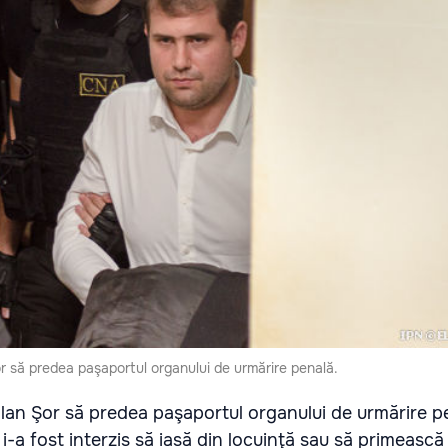
or să predea paşaportul organului de urmărire penală.
Ilan Şor să predea paşaportul organului de urmărire p
i-a fost interzis să iasă din locuinţă sau să primească