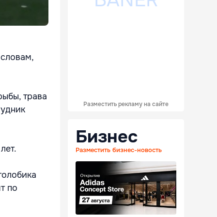
 словам,
рыбы, трава
Разместить рекламу на сайте
рудник
Бизнес
 лет.
Разместить бизнес-новость
столобика
ят по