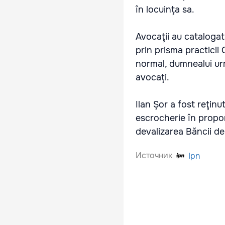
în locuinţa sa.
Avocaţii au catalogat 
prin prisma practicii 
normal, dumnealui urm
avocaţi.
Ilan Şor a fost reţinu
escrocherie în propor
devalizarea Băncii d
Источник
Ipn