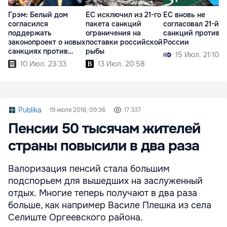
Грэм: Белый дом
ЕС исключил из 21-го
ЕС вновь не
согласился
пакета санкций
согласовал 21-й п
поддержать
ограничения на
санкций против
законопроект о новых
поставки российской
России
санкциях против
рыбы
15 Июл. 21:10
России
10 Июл. 23:33
13 Июл. 20:58
Publika
19 июля 2018, 09:36
17 337
Пенсии 50 тысячам жителей
страны повысили в два раза
Валоризация пенсий стала большим
подспорьем для вышедших на заслуженный
отдых. Многие теперь получают в два раза
больше, как например Василе Плешка из села
Селиште Оргеевского района.