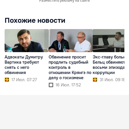
Разместить рекламу на сайте
Похожие новости
Адвокаты Думитру
Обвинение просит
Экс-главу больн
Вартика требуют
продлить судебный
Бельц обвиняют в
снять с него
контроль в
восьми эпизодах
обвинения
отношении Крянгэ по
коррупции
делу о госизмене
17 Июл. 07:27
31 Июл. 09:18
16 Июл. 17:52