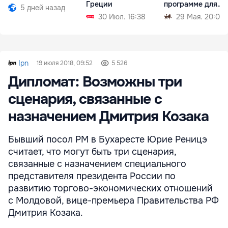
Греции
программе для
5 дней назад
румынской диасп
30 Июл. 16:38
29 Мая. 20:09
Ipn
19 июля 2018, 09:52
5 526
Дипломат: Возможны три
сценария, связанные с
назначением Дмитрия Козака
Бывший посол РМ в Бухаресте Юрие Реницэ
считает, что могут быть три сценария,
связанные с назначением специального
представителя президента России по
развитию торгово-экономических отношений
с Молдовой, вице-премьера Правительства РФ
Дмитрия Козака.