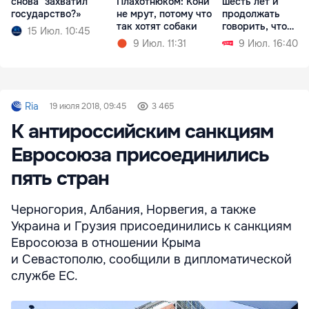
снова "захватил"
Плахотнюком: Кони
шесть лет и
государство?»
не мрут, потому что
продолжать
так хотят собаки
говорить, что
15 Июл. 10:45
виноват Плахотн
9 Июл. 11:31
9 Июл. 16:40
Ria
19 июля 2018, 09:45
3 465
К антироссийским санкциям
Евросоюза присоединились
пять стран
Черногория, Албания, Норвегия, а также
Украина и Грузия присоединились к санкциям
Евросоюза в отношении Крыма
и Севастополю, сообщили в дипломатической
службе ЕС.