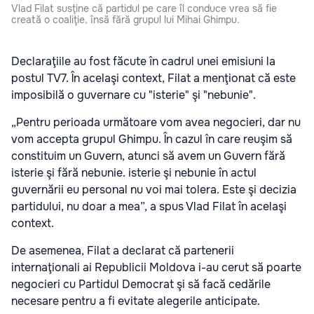
Vlad Filat susţine că partidul pe care îl conduce vrea să fie
creată o coaliţie, însă fără grupul lui Mihai Ghimpu.
Declaraţiile au fost făcute în cadrul unei emisiuni la
postul TV7. În acelaşi context, Filat a menţionat că este
imposibilă o guvernare cu "isterie" şi "nebunie".
„Pentru perioada următoare vom avea negocieri, dar nu
vom accepta grupul Ghimpu. În cazul în care reuşim să
constituim un Guvern, atunci să avem un Guvern fără
isterie şi fără nebunie. isterie şi nebunie în actul
guvernării eu personal nu voi mai tolera. Este şi decizia
partidului, nu doar a mea”, a spus Vlad Filat în acelaşi
context.
De asemenea, Filat a declarat că partenerii
internaţionali ai Republicii Moldova i-au cerut să poarte
negocieri cu Partidul Democrat şi să facă cedările
necesare pentru a fi evitate alegerile anticipate.