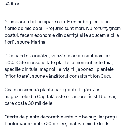
săditor.
"Cumpărăm tot ce apare nou. E un hobby, îmi plac
florile de mic copil. Preţurile sunt mari. Nu renunţ, ţinem
postul, facem economie din cărniţă şi le aducem aici la
flori", spune Marina.
"De când s-a încălzit, vânzările au crescut cam cu
50%. Cele mai solicitate plante la moment este tuia,
speciile din tuia, magnoliile, vişinii japonezi, plantele
înfloritoare", spune vânzătorul consultant Ion Cucu.
Cea mai scumpă plantă care poate fi găsită în
magazinele din Capitală este un arbore, în stil bonsai,
care costa 30 mii de lei.
Oferta de plante decorative este din belşug, iar preţul
florilor variazăîntre 20 de lei şi câteva mii de lei. În