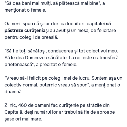
"Să dea bani mai mulţi, să plătească mai bine", a
menţionat o femeie.
Oamenii spun că şi-ar dori ca locuitorii capitalei
să
păstreze curăţenia
şi au avut şi un mesaj de felicitare
pentru colegii de breaslă.
"Să fie toţi sănătoşi, conducerea şi tot colectivul meu.
Să le dea Dumnezeu sănătate. La noi este o atmosferă
prietenească", a precizat o femeie.
"Vreau să-i felicit pe colegii mei de lucru. Suntem aşa un
colectiv normal, puternic vreau să spun", a menţionat o
doamnă.
Zilnic, 460 de oameni fac curăţenie pe străzile din
Capitală, deşi numărul lor ar trebui să fie de aproape
şase ori mai mare.