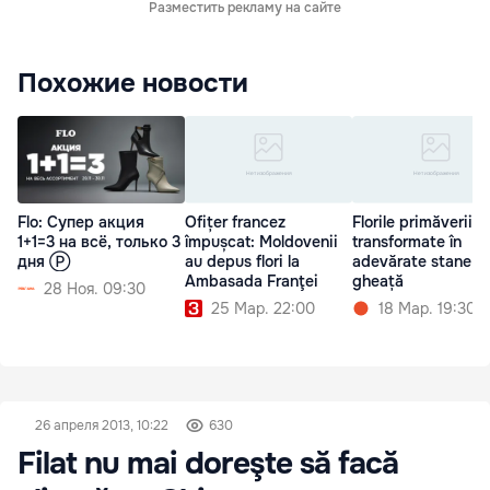
Разместить рекламу на сайте
Похожие новости
Flo: Супер акция
Ofițer francez
Florile primăverii,
1+1=3 на всё, только 3
împușcat: Moldovenii
transformate în
дня Ⓟ
au depus flori la
adevărate stane d
Ambasada Franţei
gheață
28 Ноя. 09:30
25 Мар. 22:00
18 Мар. 19:30
26 апреля 2013, 10:22
630
Filat nu mai doreşte să facă