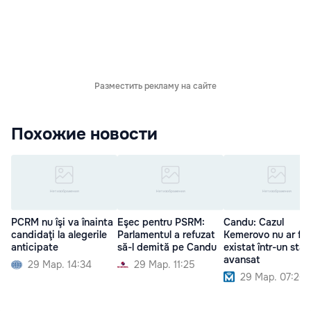
Разместить рекламу на сайте
Похожие новости
PCRM nu îşi va înainta
Eşec pentru PSRM:
Candu: Cazul
candidaţi la alegerile
Parlamentul a refuzat
Kemerovo nu ar fi
anticipate
să-l demită pe Candu
existat într-un sta
avansat
29 Мар. 14:34
29 Мар. 11:25
29 Мар. 07:20