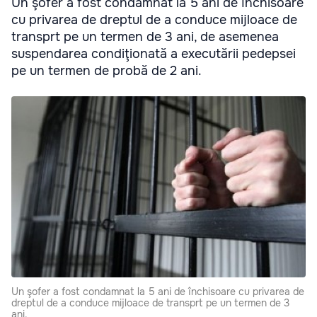
Un şofer a fost condamnat la 5 ani de închisoare
cu privarea de dreptul de a conduce mijloace de
transprt pe un termen de 3 ani, de asemenea
suspendarea condiţionată a executării pedepsei
pe un termen de probă de 2 ani.
Un şofer a fost condamnat la 5 ani de închisoare cu privarea de
dreptul de a conduce mijloace de transprt pe un termen de 3
ani.