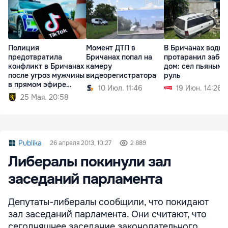
Полиция
Момент ДТП в
В Бричанах водит
предотвратила
Бричанах попал на
протаранил забор
конфликт в Бричанах
камеру
дом: сел пьяным 
после угроз мужчины
видеорегистратора
руль
в прямом эфире
10 Июл. 11:46
19 Июн. 14:26
TikTok
25 Мая. 20:58
Publika
26 апреля 2013, 10:27
2 889
Либералы покинули зал
заседаний парламента
Депутаты-либералы сообщили, что покидают
зал заседаний парламента. Они считают, что
сегодняшнее заседание законодательного