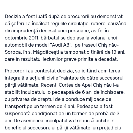
Decizia a fost luată după ce procurorii au demonstrat
că şoferul a încălcat regulile circulaţiei rutiere, cauzând
din imprudenţă decesul unei persoane, astfel în
octombrie 2011, bărbatul se deplasa la volanul unui
automobil de model ”Audi A3”, pe traseul Chişinău-
Soroca, în s. Măgdăceşti a tamponat o tînără de 19 ani,
care în rezultatul leziunilor grave primite a decedat.
Procurorii au contestat decizia, solicitând admiterea
integrală a acţiunii civile înaintate de către succesorul
părţii vătămate. Recent, Curtea de Apel Chişinău i-a
stabilit inculpatului o pedeapsă de 6 ani de închisoare,
cu privarea de dreptul de a conduce mijloace de
transport pe un termen de 4 ani. Pedeapsa a fost
suspendată condiţionat pe un termen de probă de 3
ani. De asemenea, inculpatul va trebui să achite în
beneficiul succesorului părţii vătămate un prejudiciu