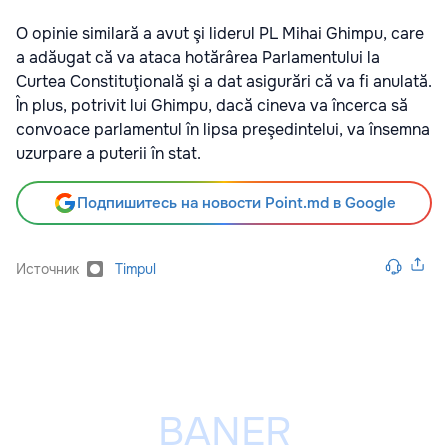
O opinie similară a avut şi liderul PL Mihai Ghimpu, care
a adăugat că va ataca hotărârea Parlamentului la
Curtea Constituţională şi a dat asigurări că va fi anulată.
În plus, potrivit lui Ghimpu, dacă cineva va încerca să
convoace parlamentul în lipsa preşedintelui, va însemna
uzurpare a puterii în stat.
Подпишитесь на новости Point.md в Google
Источник
Timpul