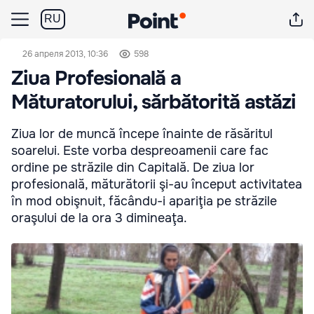
RU
26 апреля 2013, 10:36
598
Ziua Profesională a
Măturatorului, sărbătorită astăzi
Ziua lor de muncă începe înainte de răsăritul
soarelui. Este vorba despreoamenii care fac
ordine pe străzile din Capitală. De ziua lor
profesională, măturătorii şi-au început activitatea
în mod obişnuit, făcându-i apariţia pe străzile
oraşului de la ora 3 dimineaţa.