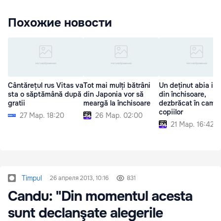
Похожие новости
Cântărețul rus Vitas va
Tot mai mulți bătrâni
Un deținut abia ieș
sta o săptămână după
din Japonia vor să
din închisoare,
gratii
meargă la închisoare
dezbrăcat în came
copiilor
27 Мар. 18:20
26 Мар. 02:00
21 Мар. 16:42
Timpul
26 апреля 2013, 10:16
831
Candu: "Din momentul acesta
sunt declanşate alegerile