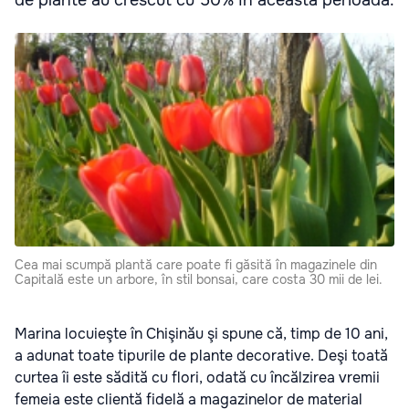
Cea mai scumpă plantă care poate fi găsită în magazinele din
Capitală este un arbore, în stil bonsai, care costa 30 mii de lei.
Marina locuieşte în Chişinău şi spune că, timp de 10 ani,
a adunat toate tipurile de plante decorative. Deşi toată
curtea îi este sădită cu flori, odată cu încălzirea vremii
femeia este
clientă fidelă a magazinelor de material