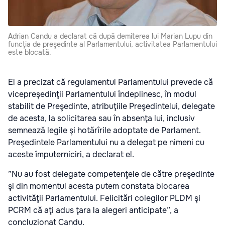
Adrian Candu a declarat că după demiterea lui Marian Lupu din
funcţia de preşedinte al Parlamentului, activitatea Parlamentului
este blocată.
El a precizat că regulamentul Parlamentului prevede că
vicepreşedinţii Parlamentului îndeplinesc, în modul
stabilit de Preşedinte, atribuţiile Preşedintelui, delegate
de acesta, la solicitarea sau în absenţa lui, inclusiv
semnează legile şi hotărîrile adoptate de Parlament.
Preşedintele Parlamentului nu a delegat pe nimeni cu
aceste împuterniciri, a declarat el.
”Nu au fost delegate competenţele de către preşedinte
şi din momentul acesta putem constata blocarea
activităţii Parlamentului. Felicitări colegilor PLDM şi
PCRM că aţi adus ţara la alegeri anticipate”, a
concluzionat Candu.