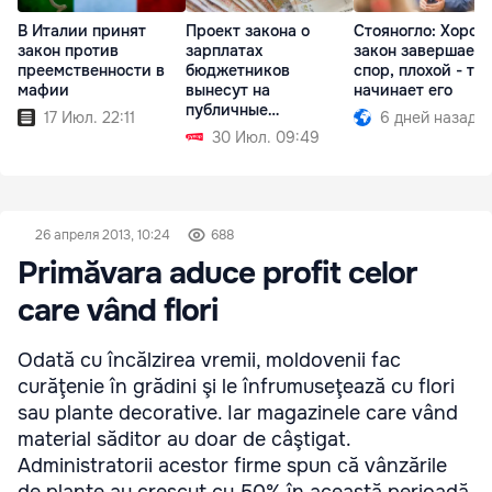
В Италии принят
Проект закона о
Стояногло: Хоро
закон против
зарплатах
закон завершает
преемственности в
бюджетников
спор, плохой - то
мафии
вынесут на
начинает его
публичные
17 Июл. 22:11
6 дней назад
обсуждения в
30 Июл. 09:49
сентябре
26 апреля 2013, 10:24
688
Primăvara aduce profit celor
care vând flori
Odată cu încălzirea vremii, moldovenii fac
curăţenie în grădini şi le înfrumuseţează cu flori
sau plante decorative. Iar magazinele care vând
material săditor au doar de câştigat.
Administratorii acestor firme spun că vânzările
de plante au crescut cu 50% în această perioadă.