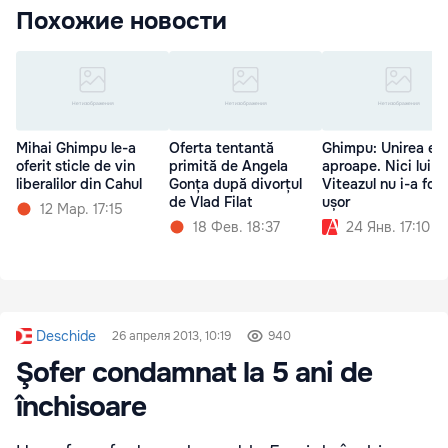
Похожие новости
Mihai Ghimpu le-a
Oferta tentantă
Ghimpu: Unirea e
oferit sticle de vin
primită de Angela
aproape. Nici lui M
liberalilor din Cahul
Gonța după divorțul
Viteazul nu i-a fost
de Vlad Filat
ușor
12 Мар. 17:15
18 Фев. 18:37
24 Янв. 17:10
Deschide
26 апреля 2013, 10:19
940
Şofer condamnat la 5 ani de
închisoare