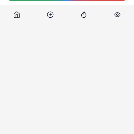
Источник
Aif
Разместить рекламу на сайте
Life
31 августа 2018, 10:03
10 961