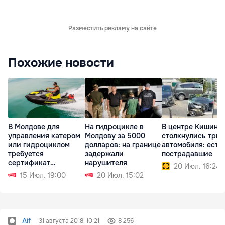
Разместить рекламу на сайте
Похожие новости
В Молдове для
На гидроцикле в
В центре Кишине
управления катером
Молдову за 5000
столкнулись три
или гидроциклом
долларов: на границе
автомобиля: есть
требуется
задержали
пострадавшие
сертификат
нарушителя
20 Июл. 16:24
судоводителя
15 Июл. 19:00
20 Июл. 15:02
Aif
31 августа 2018, 10:21
8 256