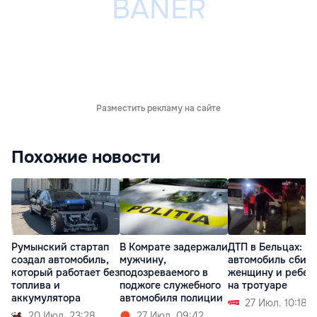
Разместить рекламу на сайте
Похожие новости
Румынский стартап
В Комрате задержали
ДТП в Бельцах:
создал автомобиль,
мужчину,
автомобиль сбил
который работает без
подозреваемого в
женщину и ребен
топлива и
поджоге служебного
на тротуаре
аккумулятора
автомобиля полиции
27 Июл. 10:18
20 Июл. 23:28
27 Июл. 09:42