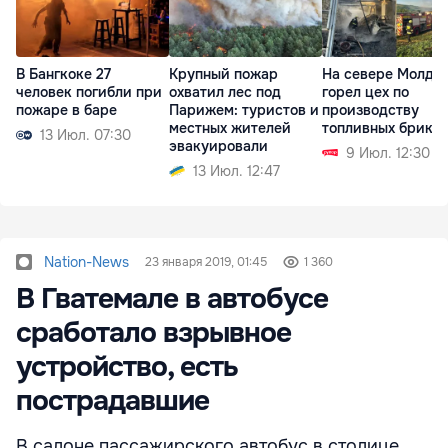
В Бангкоке 27
Крупный пожар
На севере Молдо
человек погибли при
охватил лес под
горел цех по
пожаре в баре
Парижем: туристов и
производству
местных жителей
топливных брике
13 Июл. 07:30
эвакуировали
9 Июл. 12:30
13 Июл. 12:47
Nation-News
23 января 2019, 01:45
1 360
В Гватемале в автобусе
сработало взрывное
устройство, есть
пострадавшие
В салоне пассажирского автобус в столице