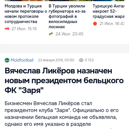
Молдова и Турция
В Турции уволили
Турецкую Анталь
начали переговоры о
губернатора из-за
накроет 52-
новом протоколе
фотографий в
градусная жара
сотрудничества
велосипедных
21 Июл. 16:43
лосинах
27 Июл. 15:15
24 Июл. 20:45
Moldfootball
23 января 2019, 00:50
5 723
Вячеслав Ликёров назначен
новым президентом бельцкого
ФК "Заря"
Бизнесмен Вячеслав Ликёров стал
президентом клуба "Заря". Официально о его
назначении бельцкая команда не объявляла,
однако его имя указано в разделе