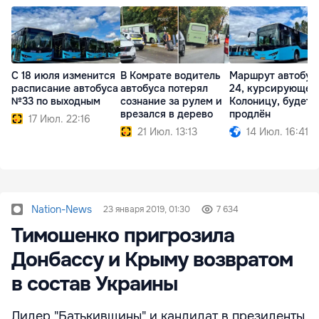
С 18 июля изменится
В Комрате водитель
Маршрут автобус
расписание автобуса
автобуса потерял
24, курсирующего
№33 по выходным
сознание за рулем и
Колоницу, будет
врезался в дерево
продлён
17 Июл. 22:16
21 Июл. 13:13
14 Июл. 16:41
Nation-News
23 января 2019, 01:30
7 634
Тимошенко пригрозила
Донбассу и Крыму возвратом
в состав Украины
Лидер "Батькивщины" и кандидат в президенты