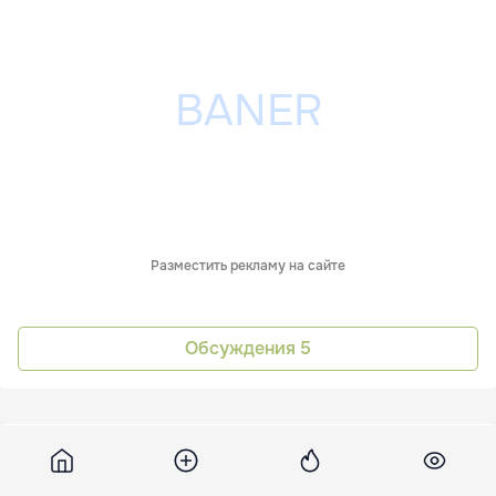
Разместить рекламу на сайте
Обсуждения
5
Eurointegration
17 августа 2023, 23:04
4 713
Австрия усилит контроль на