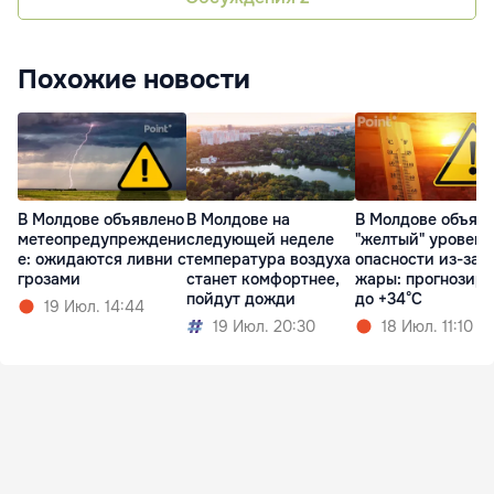
Похожие новости
В Молдове объявлено
В Молдове на
В Молдове объяв
метеопредупреждени
следующей неделе
"желтый" уровень
е: ожидаются ливни с
температура воздуха
опасности из-за
грозами
станет комфортнее,
жары: прогнозир
пойдут дожди
до +34°C
19 Июл. 14:44
19 Июл. 20:30
18 Июл. 11:10