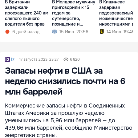
В Британии
В Молдове мужчину
В Кишиневе
задержали
приговорили к 15
задержан
проехавшего 240 км
годам за
подозреваемый в
слепого пьяного
сутенерство,
мошенничестве с
водителя без прав
похищение и
инвестициями в
изнасилование
недвижимость
6 дней назад
15 Июл. 20:56
14 Июл. 19:45
Iz
17 августа 2023, 23:27
6 820
Запасы нефти в США за
неделю снизились почти на 6
млн баррелей
Коммерческие запасы нефти в Соединенных
Штатах Америки за прошлую неделю
уменьшились на 5,96 млн баррелей — до
439,66 млн баррелей, сообщило Министерство
энергетики страны.