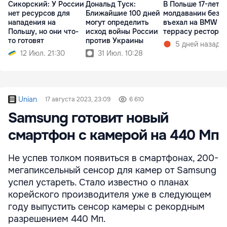
Сикорский: У России
Дональд Туск:
В Польше 17-летн
нет ресурсов для
Ближайшие 100 дней
молдаванин без п
нападения на
могут определить
въехал на BMW в
Польшу, но они что-
исход войны России
террасу рестора
то готовят
против Украины
5 дней назад
12 Июл. 21:30
31 Июл. 10:28
Unian
17 августа 2023, 23:09
6 610
Samsung готовит новый
смартфон с камерой на 440 Мп
Не успев толком появиться в смартфонах, 200-
мегапиксельный сенсор для камер от Samsung
успел устареть. Стало известно о планах
корейского производителя уже в следующем
году выпустить сенсор камеры с рекордным
разрешением 440 Мп.