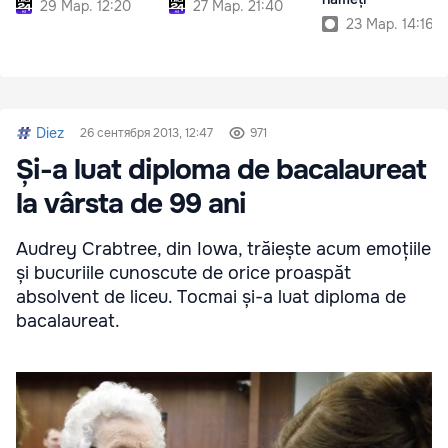
29 Мар. 12:20
27 Мар. 21:40
23 Мар. 14:16
Diez
26 сентября 2013, 12:47
971
Și-a luat diploma de bacalaureat
la vârsta de 99 ani
Audrey Crabtree, din Iowa, trăiește acum emoțiile
și bucuriile cunoscute de orice proaspăt
absolvent de liceu. Tocmai și-a luat diploma de
bacalaureat.