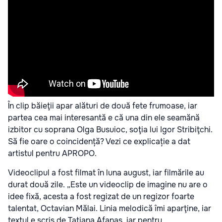
În clip băieţii apar alături de două fete frumoase, iar
partea cea mai interesantă e că una din ele seamănă
izbitor cu soprana Olga Busuioc, soţia lui Igor Stribiţchi.
Să fie oare o coincidență? Vezi ce explicație a dat
artistul pentru APROPO.
Videoclipul a fost filmat în luna august, iar filmările au
durat două zile. „Este un videoclip de imagine nu are o
idee fixă, acesta a fost regizat de un regizor foarte
talentat, Octavian Mălai. Linia melodică îmi aparţine, iar
textul e scris de Tatiana Afanas, iar pentru