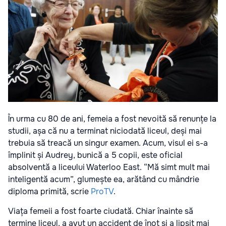
În urma cu 80 de ani, femeia a fost nevoită să renunțe la
studii, așa că nu a terminat niciodată liceul, deși mai
trebuia să treacă un singur examen. Acum, visul ei s-a
împlinit și Audrey, bunică a 5 copii, este oficial
absolventă a liceului Waterloo East. “Mă simt mult mai
inteligentă acum”, glumește ea, arătând cu mândrie
diploma primită, scrie
ProTV
.
Viața femeii a fost foarte ciudată. Chiar înainte să
termine liceul, a avut un accident de înot și a lipsit mai