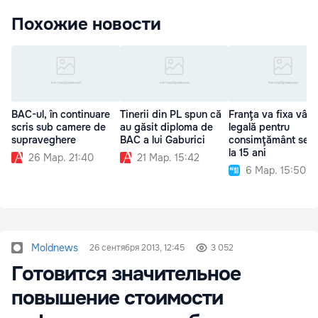
Похожие новости
BAC-ul, în continuare
Tinerii din PL spun că
Franţa va fixa vârs
scris sub camere de
au găsit diploma de
legală pentru
supraveghere
BAC a lui Gaburici
consimţământ sexu
la 15 ani
26 Мар. 21:40
21 Мар. 15:42
6 Мар. 15:50
Moldnews
26 сентября 2013, 12:45
3 052
Готовится значительное
повышение стоимости