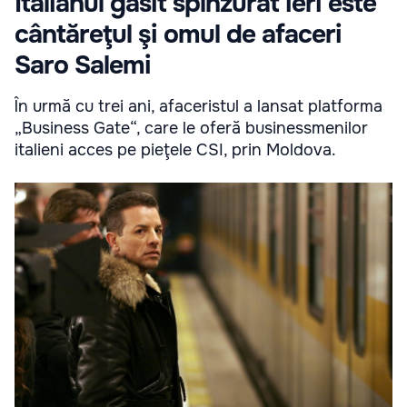
Italianul găsit spînzurat ieri este
cântăreţul şi omul de afaceri
Saro Salemi
În urmă cu trei ani, afaceristul a lansat platforma
„Business Gate“, care le oferă businessmenilor
italieni acces pe pieţele CSI, prin Moldova.