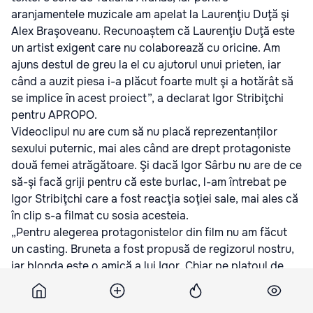
aranjamentele muzicale am apelat la Laurenţiu Duţă şi
Alex Braşoveanu. Recunoaștem că Laurenţiu Duţă este
un artist exigent care nu colaborează cu oricine. Am
ajuns destul de greu la el cu ajutorul unui prieten, iar
când a auzit piesa i-a plăcut foarte mult şi a hotărât să
se implice în acest proiect”, a declarat Igor Stribiţchi
pentru APROPO.
Videoclipul nu are cum să nu placă reprezentanților
sexului puternic, mai ales când are drept protagoniste
două femei atrăgătoare. Şi dacă Igor Sârbu nu are de ce
să-şi facă griji pentru că este burlac, l-am întrebat pe
Igor Stribiţchi care a fost reacţia soţiei sale, mai ales că
în clip s-a filmat cu sosia acesteia.
„Pentru alegerea protagonistelor din film nu am făcut
un casting. Bruneta a fost propusă de regizorul nostru,
iar blonda este o amică a lui Igor. Chiar pe platoul de
filmare ne-a venit ideea ca în clip să fie două fete,
pentru că iniţial ne bazam doar pe una. E o coincidență