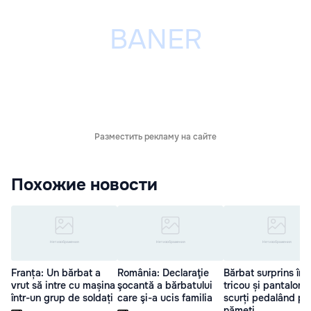
Разместить рекламу на сайте
Похожие новости
Franța: Un bărbat a
România: Declaraţie
Bărbat surprins în
vrut să intre cu mașina
şocantă a bărbatului
tricou și pantaloni
într-un grup de soldați
care şi-a ucis familia
scurți pedalând pr
nămeți