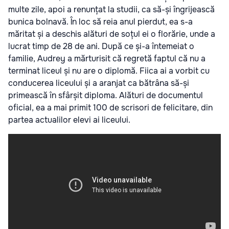
multe zile, apoi a renunțat la studii, ca să-și îngrijească
bunica bolnavă. În loc să reia anul pierdut, ea s-a
măritat și a deschis alături de soțul ei o florărie, unde a
lucrat timp de 28 de ani. După ce și-a întemeiat o
familie, Audrey a mărturisit că regretă faptul că nu a
terminat liceul și nu are o diplomă. Fiica ai a vorbit cu
conducerea liceului și a aranjat ca bătrâna să-și
primească în sfârșit diploma. Alături de documentul
oficial, ea a mai primit 100 de scrisori de felicitare, din
partea actualilor elevi ai liceului.