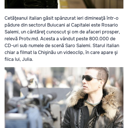
Cetăţeanul italian găsit spânzurat ieri dimineaţă într-o
pădure din sectorul Buiucani al Capitalei este Rosario
Salemi, un cântăreţ cunoscut şi om de afaceri prosper,
relevă Protv.md. Acesta a vândut peste 800.000 de
CD-uri sub numele de scenă Saro Salemi. Starul italian
chiar a filmat la Chişinău un videoclip, în care apare şi
fiica lui, Julia.