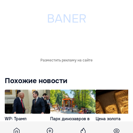
Разместить рекламу на сайте
Похожие новости
WP: Трамп
Парк динозавров в
Цена золота
потребовал от
Румынии признали
превысила $4300
Хегсета объяснений
одним из лучших в
унцию впервые с