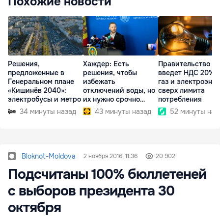
Похожие новости
Решения,
Хаждер: Есть
Правительство
предложенные в
решения, чтобы
введет НДС 20% 
Генеральном плане
избежать
газ и электроэне
«Кишинёв 2040»:
отключений воды, но
сверх лимита
электробусы и метро
их нужно срочно
потребления
внедрить
34 минуты назад
43 минуты назад
52 минуты наз
Bloknot-Moldova
2 ноября 2016, 11:36
20 902
Подсчитаны 100% бюллетеней
с выборов президента 30
октября