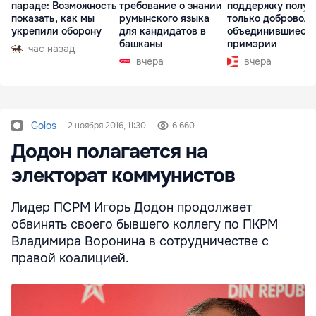
параде: Возможность
требование о знании
поддержку получ
показать, как мы
румынского языка
только доброволь
укрепили оборону
для кандидатов в
объединившиеся
башканы
примэрии
час назад
вчера
вчера
Golos
2 ноября 2016, 11:30
6 660
Додон полагается на
электорат коммунистов
Лидер ПСРМ Игорь Додон продолжает
обвинять своего бывшего коллегу по ПКРМ
Владимира Воронина в сотрудничестве с
правой коалицией.