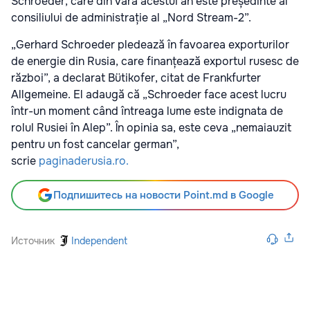
Schroeder, care din vara acestui an este președinte al
consiliului de administrație al „Nord Stream-2”.
„Gerhard Schroeder pledează în favoarea exporturilor
de energie din Rusia, care finanțează exportul rusesc de
război”, a declarat Bütikofer, citat de Frankfurter
Allgemeine. El adaugă că „Schroeder face acest lucru
într-un moment când întreaga lume este indignata de
rolul Rusiei în Alep”. În opinia sa, este ceva „nemaiauzit
pentru un fost cancelar german”,
scrie
paginaderusia.ro.
Подпишитесь на новости Point.md в Google
Источник
Independent