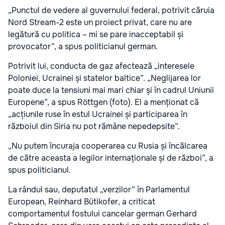
„Punctul de vedere al guvernului federal, potrivit căruia
Nord Stream-2 este un proiect privat, care nu are
legătură cu politica – mi se pare inacceptabil și
provocator”, a spus politicianul german.
Potrivit lui, conducta de gaz afectează „interesele
Poloniei, Ucrainei și statelor baltice”. „Neglijarea lor
poate duce la tensiuni mai mari chiar și în cadrul Uniunii
Europene”, a spus Röttgen (foto). El a menționat că
„acțiunile ruse în estul Ucrainei și participarea în
războiul din Siria nu pot rămâne nepedepsite”.
„Nu putem încuraja cooperarea cu Rusia și încălcarea
de către aceasta a legilor internaționale și de război”, a
spus politicianul.
La rândul sau, deputatul „verzilor” în Parlamentul
European, Reinhard Bütikofer, a criticat
comportamentul fostului cancelar german Gerhard