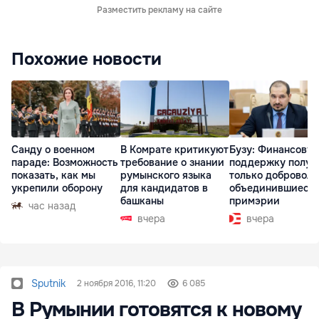
Разместить рекламу на сайте
Похожие новости
Санду о военном
В Комрате критикуют
Бузу: Финансову
параде: Возможность
требование о знании
поддержку получ
показать, как мы
румынского языка
только доброволь
укрепили оборону
для кандидатов в
объединившиеся
башканы
примэрии
час назад
вчера
вчера
Sputnik
2 ноября 2016, 11:20
6 085
В Румынии готовятся к новому