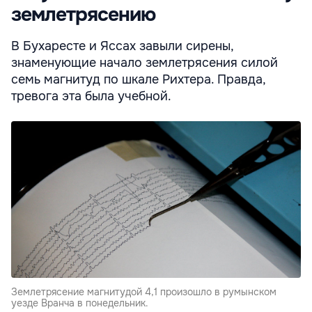
землетрясению
В Бухаресте и Яссах завыли сирены,
знаменующие начало землетрясения силой
семь магнитуд по шкале Рихтера. Правда,
тревога эта была учебной.
Землетрясение магнитудой 4,1 произошло в румынском
уезде Вранча в понедельник.