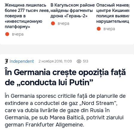
Женщина лишилась
В Кагульском районе
Опасный маневр 
более 277 тысяч леев,
найдены фрагменты
центре Кишинева
поверив в
дрона «Герань-2»
полиция выявила
«инвестиционную
нарушительницу
вчера
платформу»
вчера
вчера
Independent
2 ноября 2016, 11:09
513
În Germania crește opoziția față
de „conducta lui Putin”
În Germania sporesc criticile față de planurile de
extindere a conductei de gaz „Nord Stream”,
care va dubla livrările de gaze din Rusia în
Germania, pe sub Marea Baltică, potrivit ziarului
german Frankfurter Allgemeine.