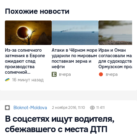
Похожие новости
Из-за солнечного
Атаки в Чёрном море
Иран и Оман
затмения в Европе
ударили по мировым
согласовали мар
ожидают спад
поставкам зерна и
для судоходства 
производства
нефти
Ормузском проли
солнечной
вчера
вчера
электроэнергии
16 минут назад
Bloknot-Moldova
2 ноября 2016, 11:10
11 411
В соцсетях ищут водителя,
сбежавшего с места ДТП