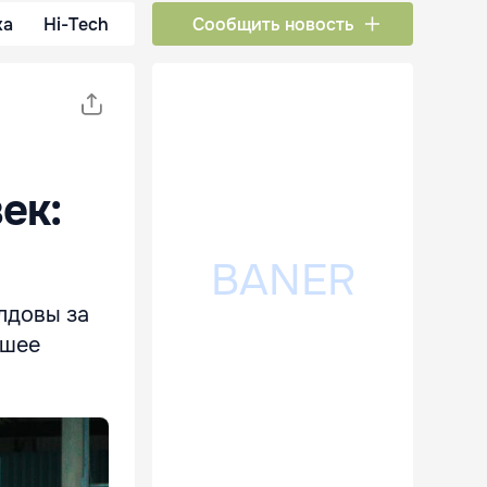
ка
Hi-Tech
Сообщить новость
ек:
лдовы за
ьшее