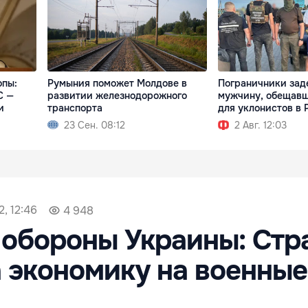
опы:
Румыния поможет Молдове в
Пограничники за
С —
развитии железнодорожного
мужчину, обещавш
и
транспорта
для уклонистов в 
23 Сен. 08:12
2 Авг. 12:03
, 12:46
4 948
обороны Украины: Стр
 экономику на военные