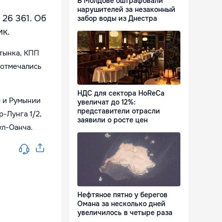
В Молдове оштрафовали
нарушителей за незаконный
26 361. Об
забор воды из Днестра
ик.
Стынка, КПП
 отмечались
НДС для сектора HoReCa
 и Румынии
увеличат до 12%:
представители отрасли
р-Лунга 1/2,
заявили о росте цен
ул-Оанча.
Нефтяное пятно у берегов
Омана за несколько дней
увеличилось в четыре раза