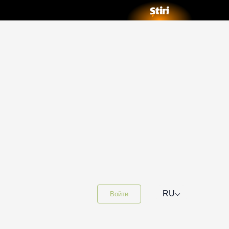
⌵
RU
Войти