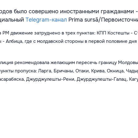
одов было совершено иностранными гражданами - 
циальный
Telegram-канал
Prima sursă/Первоисточн
из РМ
движение з
атруднено в трех пунктах: КПП Костешты - 
- Албица, где с молдавской стороны в первой половине дня
полиция рекомендовала желающим пересечь границу Молдовы
ункты пропуска: Ларга, Бричаны, Отаки, Крива, Окница, Чады
асарабяска, Джурджулешты-Рени, Джурджулешты-Галац, Каг