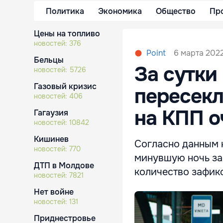
Политика
Экономика
Общество
Пр
Цены на топливо
новостей:
376
6 марта 2022
Point
Бельцы
За сутки
новостей:
5726
Газовый кризис
пересекл
новостей:
406
на КПП о
Гагаузия
новостей:
10842
Кишинев
Согласно данным 
новостей:
770
минувшую ночь за
ДТП в Молдове
количество зафикс
новостей:
7821
Нет войне
новостей:
131
Приднестровье