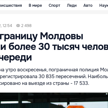
оисшествия
В мире
Спорт
Леди
Авто
Нау
, 12:54
2 498
 границу Молдовы
и более 30 тысяч челов
череди
на утро воскресенья, пограничная полиция Мо
регистрировала 30 835 пересечений. Наибол
ировано на выезде из страны - 17 533.