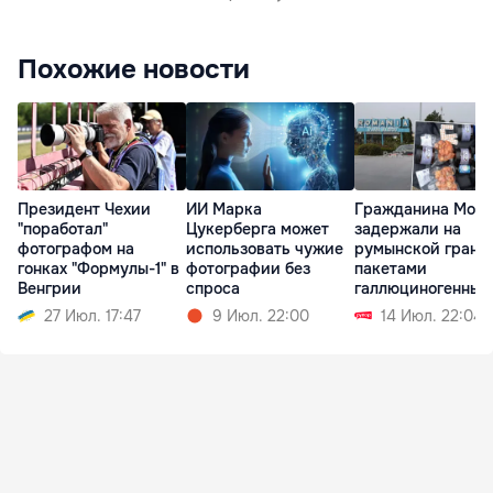
Похожие новости
Президент Чехии
ИИ Марка
Гражданина Мол
"поработал"
Цукерберга может
задержали на
фотографом на
использовать чужие
румынской грани
гонках "Формулы-1" в
фотографии без
пакетами
Венгрии
спроса
галлюциногенных
грибов
27 Июл. 17:47
9 Июл. 22:00
14 Июл. 22:04