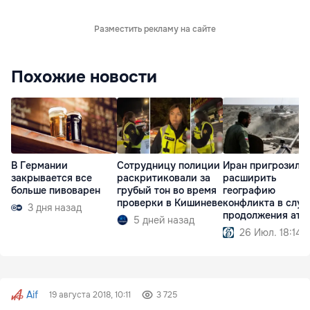
Разместить рекламу на сайте
Похожие новости
В Германии
Сотрудницу полиции
Иран пригрозил
закрывается все
раскритиковали за
расширить
больше пивоварен
грубый тон во время
географию
проверки в Кишиневе
конфликта в случ
3 дня назад
продолжения ата
5 дней назад
США
26 Июл. 18:14
Aif
19 августа 2018, 10:11
3 725