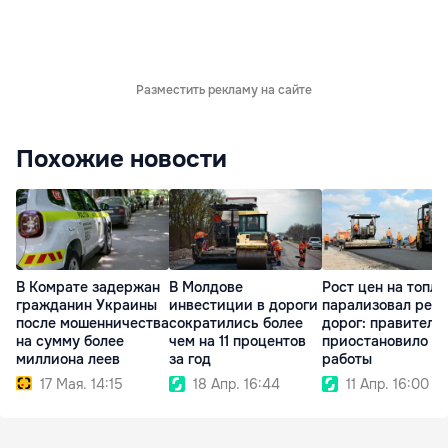
Разместить рекламу на сайте
Похожие новости
В Комрате задержан
В Молдове
Рост цен на топл
гражданин Украины
инвестиции в дороги
парализовал рем
после мошенничества
сократились более
дорог: правитель
на сумму более
чем на 11 процентов
приостановило
миллиона леев
за год
работы
17 Мая. 14:15
18 Апр. 16:44
11 Апр. 16:00