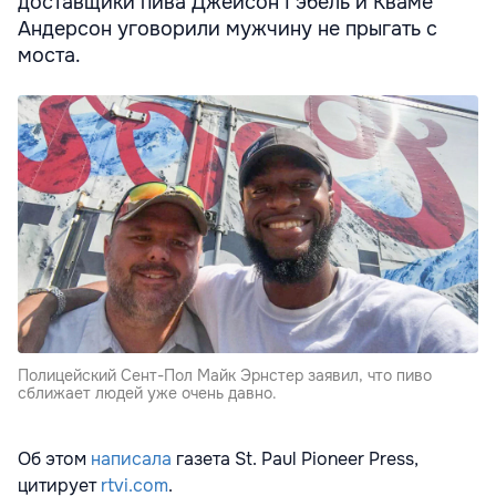
доставщики пива Джейсон Гэбель и Кваме
Андерсон уговорили мужчину не прыгать с
моста.
Полицейский Сент-Пол Майк Эрнстер заявил, что пиво
сближает людей уже очень давно.
Об этом
написала
газета St. Paul Pioneer Press,
цитирует
rtvi.com
.