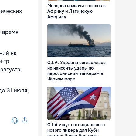
Молдова назначит послов в
нических
Африку и Латинскую
Америку
е время
ний на
ентр
США: Украина согласилась
не наносить удары по
августа.
нероссийским танкерам в
Чёрном море
о 31 июля,
США ищут потенциального
нового лидера для Кубы
по типу Делси Родригес