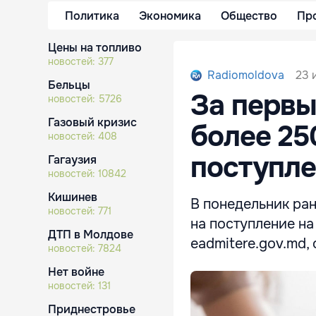
Политика
Экономика
Общество
Пр
Цены на топливо
новостей:
377
23 
Radiomoldova
Бельцы
За первы
новостей:
5726
Газовый кризис
более 25
новостей:
408
поступл
Гагаузия
новостей:
10842
Кишинев
В понедельник ра
новостей:
771
на поступление н
ДТП в Молдове
eadmitere.gov.md
новостей:
7824
Нет войне
новостей:
131
Приднестровье