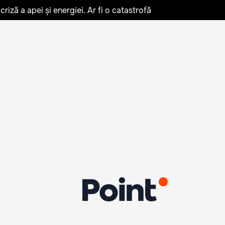
iză a apei și energiei. Ar fi o catastrofă