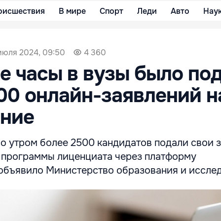
оисшествия
В мире
Спорт
Леди
Авто
Нау
июля 2024, 09:50
4 360
е часы в вузы было по
00 онлайн-заявлений н
ение
но утром более 2500 кандидатов подали свои 
а программы лиценциата через платформу
, объявило Министерство образования и иссле