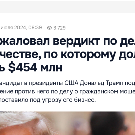
 июля 2024, 09:39
3 729
жаловал вердикт по де
естве, по которому д
ь $454 млн
кандидат в президенты США Дональд Трамп по
ение против него по делу о гражданском мош
поставило под угрозу его бизнес.