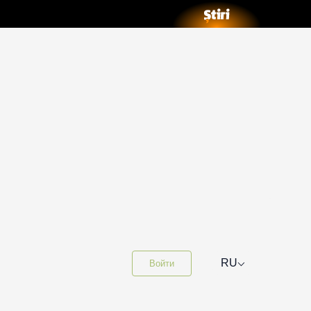
⌵
RU
Войти