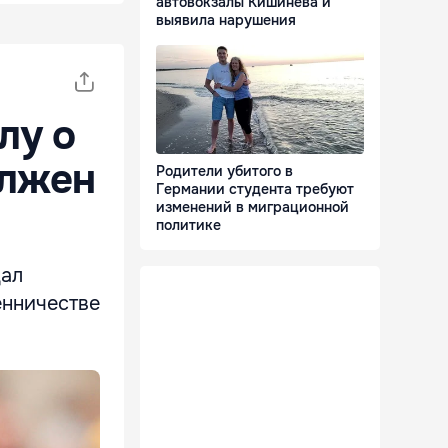
автовокзалы Кишинёва и
выявила нарушения
лу о
олжен
Родители убитого в
Германии студента требуют
изменений в миграционной
политике
дал
енничестве