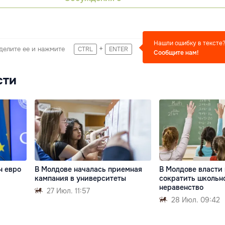
Нашли ошибку в тексте
+
делите ее и нажмите
CTRL
ENTER
Сообщите нам!
сти
н евро
В Молдове началась приемная
В Молдове власти
кампания в университеты
сократить школьн
неравенство
27 Июл. 11:57
28 Июл. 09:42