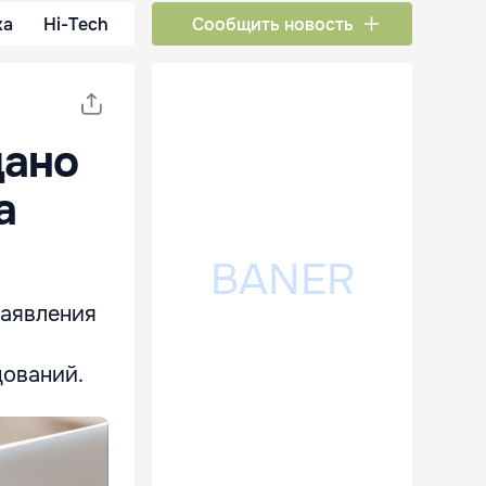
ка
Hi-Tech
Сообщить новость
дано
а
заявления
дований.