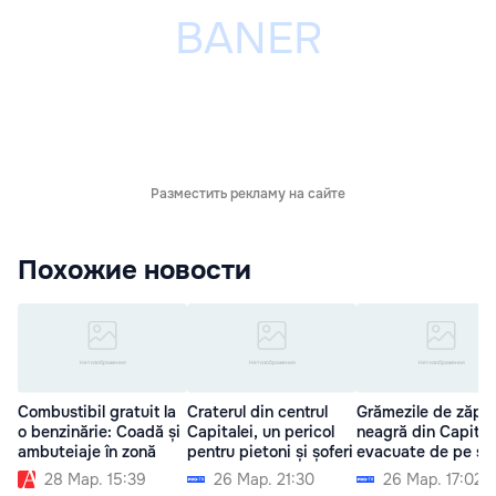
Разместить рекламу на сайте
Похожие новости
Combustibil gratuit la
Craterul din centrul
Grămezile de zăpa
o benzinărie: Coadă și
Capitalei, un pericol
neagră din Capital
ambuteiaje în zonă
pentru pietoni și șoferi
evacuate de pe str
28 Мар. 15:39
26 Мар. 21:30
26 Мар. 17:02