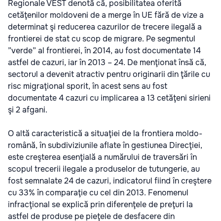
Regionale VEST denotă că, posibilitatea oferită
cetăţenilor moldoveni de a merge în UE fără de vize a
determinat şi reducerea cazurilor de trecere ilegală a
frontierei de stat cu scop de migrare. Pe segmentul
”verde” al frontierei, în 2014, au fost documentate 14
astfel de cazuri, iar în 2013 – 24. De menţionat însă că,
sectorul a devenit atractiv pentru originarii din ţările cu
risc migraţional sporit, în acest sens au fost
documentate 4 cazuri cu implicarea a 13 cetăţeni sirieni
şi 2 afgani.
O altă caracteristică a situaţiei de la frontiera moldo-
română, în subdiviziunile aflate în gestiunea Direcţiei,
este creşterea esenţială a numărului de traversări în
scopul trecerii ilegale a produselor de tutungerie, au
fost semnalate 24 de cazuri, indicatorul fiind în creştere
cu 33% în comparaţie cu cel din 2013. Fenomenul
infracţional se explică prin diferenţele de preţuri la
astfel de produse pe pieţele de desfacere din