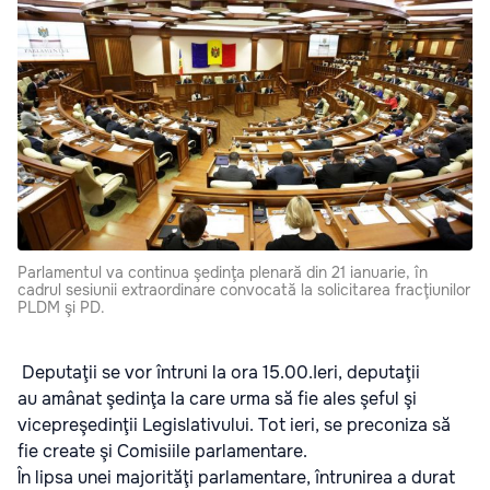
Parlamentul va continua şedinţa plenară din 21 ianuarie, în
cadrul sesiunii extraordinare convocată la solicitarea fracţiunilor
PLDM şi PD.
Deputaţii se vor întruni la ora 15.00.Ieri, deputaţii
au amânat şedinţa la care urma să fie ales şeful şi
vicepreşedinţii Legislativului. Tot ieri, se preconiza să
fie create şi Comisiile parlamentare.
În lipsa unei majorităţi parlamentare, întrunirea a durat