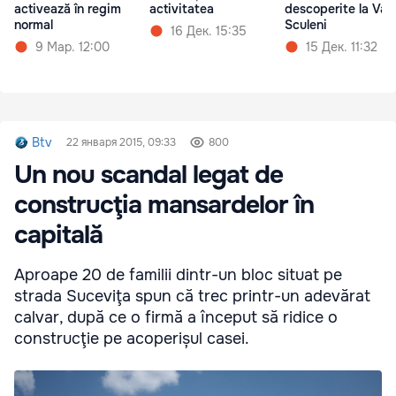
activează în regim
activitatea
descoperite la Va
normal
Sculeni
16 Дек. 15:35
9 Мар. 12:00
15 Дек. 11:32
Btv
22 января 2015, 09:33
800
Un nou scandal legat de
construcţia mansardelor în
capitală
Aproape 20 de familii dintr-un bloc situat pe
strada Suceviţa spun că trec printr-un adevărat
calvar, după ce o firmă a început să ridice o
construcţie pe acoperișul casei.