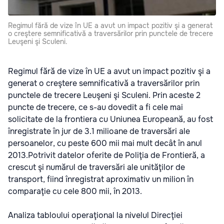
Regimul fără de vize în UE a avut un impact pozitiv şi a generat
o creştere semnificativă a traversărilor prin punctele de trecere
Leuşeni şi Sculeni.
Regimul fără de vize în UE a avut un impact pozitiv şi a
generat o creştere semnificativă a traversărilor prin
punctele de trecere Leuşeni şi Sculeni. Prin aceste 2
puncte de trecere, ce s-au dovedit a fi cele mai
solicitate de la frontiera cu Uniunea Europeană, au fost
înregistrate în jur de 3.1 milioane de traversări ale
persoanelor, cu peste 600 mii mai mult decât în anul
2013.Potrivit datelor oferite de Poliţia de Frontieră, a
crescut şi numărul de traversări ale unităţilor de
transport, fiind înregistrat aproximativ un milion în
comparaţie cu cele 800 mii, în 2013.
Analiza tabloului operaţional la nivelul Direcţiei