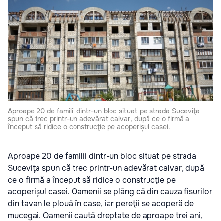
Aproape 20 de familii dintr-un bloc situat pe strada Suceviţa
spun că trec printr-un adevărat calvar, după ce o firmă a
început să ridice o construcţie pe acoperișul casei.
Aproape 20 de familii dintr-un bloc situat pe strada
Suceviţa spun că trec printr-un adevărat calvar, după
ce o firmă a început să ridice o construcţie pe
acoperișul casei. Oamenii se plâng că din cauza fisurilor
din tavan le plouă în case, iar pereţii se acoperă de
mucegai. Oamenii caută dreptate de aproape trei ani,