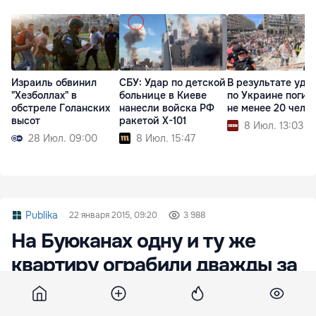
Израиль обвинил
СБУ: Удар по детской
В результате уда
"Хезболлах" в
больнице в Киеве
по Украине погиб
обстреле Голанских
нанесли войска РФ
не менее 20 чело
высот
ракетой X-101
8 Июл. 13:03
28 Июл. 09:00
8 Июл. 15:47
Publika
22 января 2015, 09:20
3 988
На Буюканах одну и ту же
квартиру ограбили дважды за
шесть лет