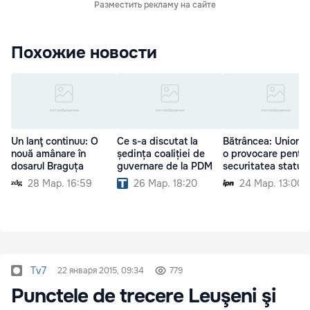
Разместить рекламу на сайте
Похожие новости
Un lanţ continuu: O
Ce s-a discutat la
Bătrâncea: Unionis
nouă amânare în
ședința coaliției de
o provocare pentru
dosarul Braguța
guvernare de la PDM
securitatea statulu
28 Мар. 16:59
26 Мар. 18:20
24 Мар. 13:00
Tv7
22 января 2015, 09:34
779
Punctele de trecere Leuşeni şi