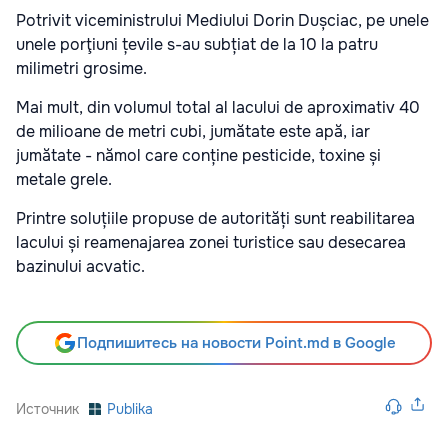
Potrivit viceministrului Mediului Dorin Dușciac, pe unele
unele porţiuni țevile s-au subțiat de la 10 la patru
milimetri grosime.
Mai mult, din volumul total al lacului de aproximativ 40
de milioane de metri cubi, jumătate este apă, iar
jumătate - nămol care conține pesticide, toxine și
metale grele.
Printre soluțiile propuse de autorități sunt reabilitarea
lacului și reamenajarea zonei turistice sau desecarea
bazinului acvatic.
Подпишитесь на новости Point.md в Google
Источник
Publika