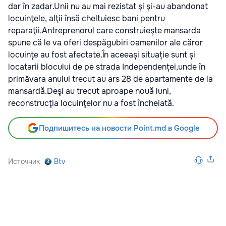
dar în zadar.Unii nu au mai rezistat şi şi-au abandonat
locuinţele, alţii însă cheltuiesc bani pentru
reparaţii.Antreprenorul care construieşte mansarda
spune că le va oferi despăgubiri oamenilor ale căror
locuințe au fost afectate.În aceeași situație sunt și
locatarii blocului de pe strada Independenței,unde în
primăvara anului trecut au ars 28 de apartamente de la
mansardă.Deşi au trecut aproape nouă luni,
reconstrucţia locuinţelor nu a fost încheiată.
Подпишитесь на новости Point.md в Google
Источник
Btv