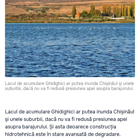
Lacul de acumulare Ghidighici ar putea inunda Chișinăul și unele
suburbii, dacă nu va fi redusă presiunea apei asupra barajurului.
Lacul de acumulare Ghidighici ar putea inunda Chișinăul
și unele suburbii, dacă nu va fi redusă presiunea apei
asupra barajurului. Și asta deoarece construcția
hidrotehnică este în stare avansată de degradare.