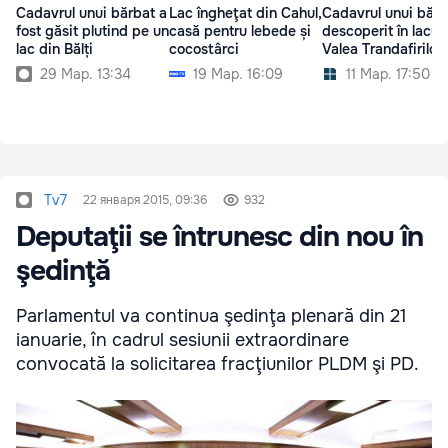
Cadavrul unui bărbat a
Lac îngheţat din Cahul,
Cadavrul unui bărb
fost găsit plutind pe un
casă pentru lebede și
descoperit în lacul
lac din Bălți
cocostârci
Valea Trandafirilor
29 Мар. 13:34
19 Мар. 16:09
11 Мар. 17:50
Tv7
22 января 2015, 09:36
932
Deputaţii se întrunesc din nou în
şedinţă
Parlamentul va continua şedinţa plenară din 21
ianuarie, în cadrul sesiunii extraordinare
convocată la solicitarea fracţiunilor PLDM şi PD.