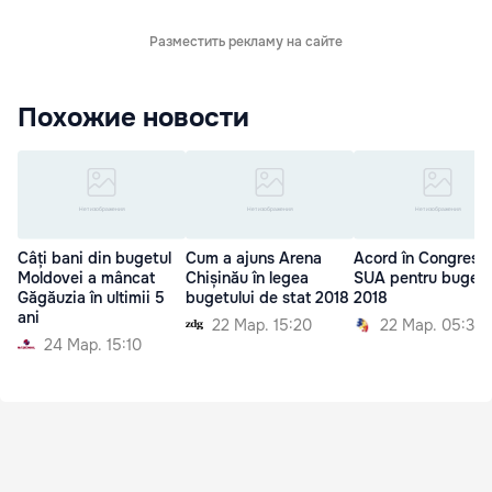
Разместить рекламу на сайте
Похожие новости
Câți bani din bugetul
Cum a ajuns Arena
Acord în Congresul
Moldovei a mâncat
Chișinău în legea
SUA pentru bugetu
Găgăuzia în ultimii 5
bugetului de stat 2018
2018
ani
22 Мар. 15:20
22 Мар. 05:30
24 Мар. 15:10