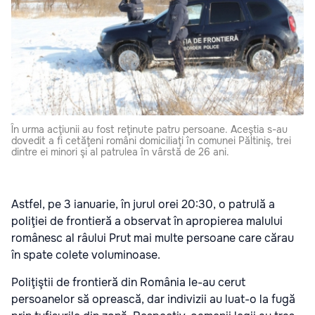
În urma acţiunii au fost reţinute patru persoane. Aceştia s-au
dovedit a fi cetăţeni români domiciliaţi în comunei Păltiniş, trei
dintre ei minori şi al patrulea în vârstă de 26 ani.
Astfel, pe 3 ianuarie, în jurul orei 20:30, o patrulă a
poliţiei de frontieră a observat în apropierea malului
românesc al râului Prut mai multe persoane care cărau
în spate colete voluminoase.
Poliţiştii de frontieră din România le-au cerut
persoanelor să oprească, dar indivizii au luat-o la fugă