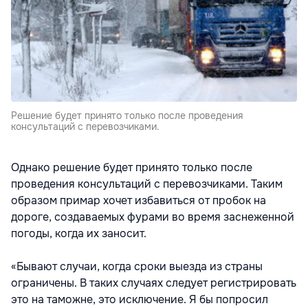
Решение будет принято только после проведения
консультаций с перевозчиками.
Однако решение будет принято только после
проведения консультаций с перевозчиками. Таким
образом примар хочет избавиться от пробок на
дороге, создаваемых фурами во время заснеженной
погоды, когда их заносит.
«Бывают случаи, когда сроки выезда из страны
ограничены. В таких случаях следует регистрировать
это на таможне, это исключение. Я бы попросил