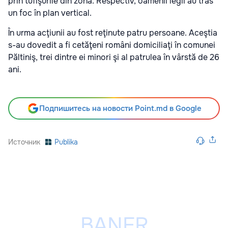
prin tufişurile din zonă. Respectiv, oamenii legii au tras
un foc în plan vertical.
În urma acţiunii au fost reţinute patru persoane. Aceştia
s-au dovedit a fi cetăţeni români domiciliaţi în comunei
Păltiniş, trei dintre ei minori şi al patrulea în vârstă de 26
ani.
Подпишитесь на новости Point.md в Google
Источник
Publika