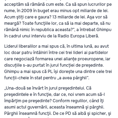
acceptăm să rămână cum este. Ca să spun lucrurilor pe
nume, în 2009 în buget erau minus opt miliarde de lei.
Acum ştiți care e gaura? 13 miliarde de lei. Aşa vor să
meargă? Toate funcţiile lor, ca să ia mai departe, să nu
rămână nimic în republica aceasta?”, a întrebat Ghimpu
în cadrul unui interviu de la
Radio Europa Liberă
.
Liderul liberalilor a mai spus că, în ultima lună, au avut
loc doar patru întâlniri între cei trei lideri ai partidelor
care negociază formarea unei alianțe proeuropene, iar
discuțiile s-au purtat în jurul funcției de președinte.
Ghimpu a mai spus că PL își dorește una dintre cele trei
funcții-cheie în stat pentru „a avea pârghii”.
„Una-două se învârt în jurul preşedintelui. Că
preşedintele e în funcţie, dar ce, noi vrem acum să-l
împărţim pe preşedinte? Conform regulilor, când îţi
asumi actul guvernării, aceasta înseamnă şi pârghii.
Pârghii înseamnă funcţii. De ce PD să aibă şi spicher, şi