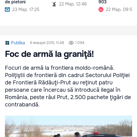
de pietoni
903
22 Мар. 12:46
23 Мар. 17:25
22 Мар. 09:51
Publika
6 января 2015, 11:48
1 094
Foc de armă la graniţă!
Focuri de armă la frontiera moldo-română.
Poliţiştii de frontieră din cadrul Sectorului Poliţiei
de Frontieră Rădăuţi-Prut au reţinut patru
persoane care încercau să introducă ilegal în
România, peste râul Prut, 2.500 pachete ţigări de
contrabandă.