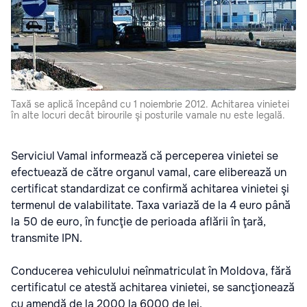
Taxă se aplică începând cu 1 noiembrie 2012. Achitarea vinietei
în alte locuri decât birourile şi posturile vamale nu este legală.
Serviciul Vamal informează că perceperea vinietei se
efectuează de către organul vamal, care eliberează un
certificat standardizat ce confirmă achitarea vinietei şi
termenul de valabilitate. Taxa variază de la 4 euro până
la 50 de euro, în funcţie de perioada aflării în ţară,
transmite IPN.
Conducerea vehiculului neînmatriculat în Moldova, fără
certificatul ce atestă achitarea vinietei, se sancţionează
cu amendă de la 2000 la 6000 de lei.