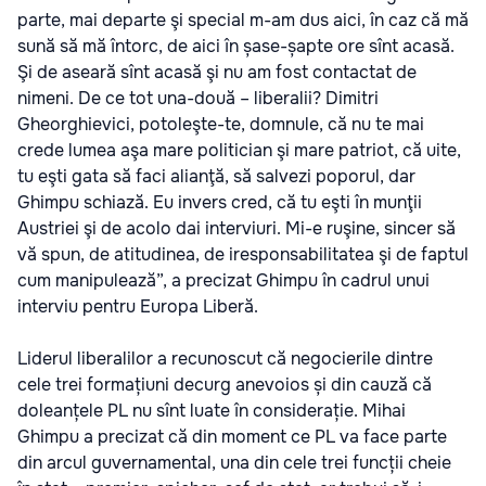
parte, mai departe şi special m-am dus aici, în caz că mă
sună să mă întorc, de aici în șase-șapte ore sînt acasă.
Şi de aseară sînt acasă şi nu am fost contactat de
nimeni. De ce tot una-două – liberalii? Dimitri
Gheorghievici, potoleşte-te, domnule, că nu te mai
crede lumea aşa mare politician şi mare patriot, că uite,
tu eşti gata să faci alianţă, să salvezi poporul, dar
Ghimpu schiază. Eu invers cred, că tu eşti în munţii
Austriei şi de acolo dai interviuri. Mi-e ruşine, sincer să
vă spun, de atitudinea, de iresponsabilitatea şi de faptul
cum manipulează”, a precizat Ghimpu în cadrul unui
interviu pentru Europa Liberă.
Liderul liberalilor a recunoscut că negocierile dintre
cele trei formațiuni decurg anevoios și din cauză că
doleanțele PL nu sînt luate în considerație. Mihai
Ghimpu a precizat că din moment ce PL va face parte
din arcul guvernamental, una din cele trei funcții cheie