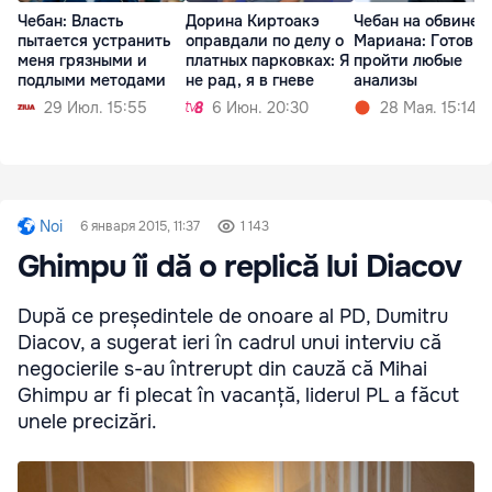
Чебан: Власть
Дорина Киртоакэ
Чебан на обвинен
пытается устранить
оправдали по делу о
Мариана: Готов
меня грязными и
платных парковках: Я
пройти любые
подлыми методами
не рад, я в гневе
анализы
29 Июл. 15:55
6 Июн. 20:30
28 Мая. 15:14
Noi
6 января 2015, 11:37
1 143
Ghimpu îi dă o replică lui Diacov
După ce președintele de onoare al PD, Dumitru
Diacov, a sugerat ieri în cadrul unui interviu că
negocierile s-au întrerupt din cauză că Mihai
Ghimpu ar fi plecat în vacanță, liderul PL a făcut
unele precizări.