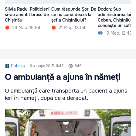
Silvia Radu: Politicienii
Cum răspunde Şor: De
Dodon: Sub
și-au amintit brusc de
ce nu candidează la
administrarea lui
Chișinău
şefia Chişinăului?
Ceban, Chişinăul v
cunoaşte un suflu 
29 Мар. 15:54
21 Мар. 13:04
19 Мар. 12:40
Publika
6 января 2015, 11:49
849
O ambulanță a ajuns în nămeți
O ambulanță care transporta un pacient a ajuns
ieri în nămeți, după ce a derapat.