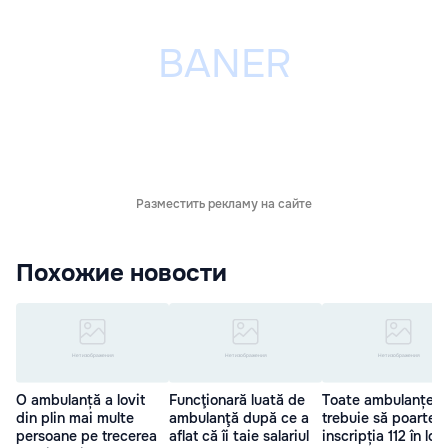
Разместить рекламу на сайте
Похожие новости
O ambulanță a lovit
Funcţionară luată de
Toate ambulanțele
din plin mai multe
ambulanţă după ce a
trebuie să poarte
persoane pe trecerea
aflat că îi taie salariul
inscripția 112 în loc