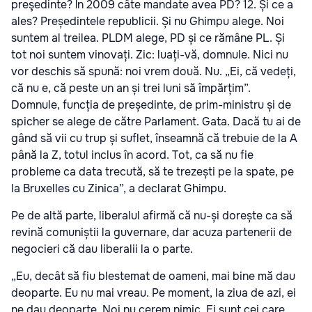
preşedinte? În 2009 câte mandate avea PD? 12. Și ce a
ales? Președintele republicii. Și nu Ghimpu alege. Noi
suntem al treilea. PLDM alege, PD și ce rămâne PL. Și
tot noi suntem vinovați. Zic: luați-vă, domnule. Nici nu
vor deschis să spună: noi vrem două. Nu. „Ei, că vedeți,
că nu e, că peste un an și trei luni să împărțim”.
Domnule, funcția de președinte, de prim-ministru și de
spicher se alege de către Parlament. Gata. Dacă tu ai de
gând să vii cu trup și suflet, înseamnă că trebuie de la A
până la Z, totul inclus în acord. Tot, ca să nu fie
probleme ca data trecută, să te trezești pe la spate, pe
la Bruxelles cu Zinica”, a declarat Ghimpu.
Pe de altă parte, liberalul afirmă că nu-și dorește ca să
revină comuniștii la guvernare, dar acuza partenerii de
negocieri că dau liberalii la o parte.
„Eu, decât să fiu blestemat de oameni, mai bine mă dau
deoparte. Eu nu mai vreau. Pe moment, la ziua de azi, ei
ne dau deoparte. Noi nu cerem nimic. Ei sunt cei care