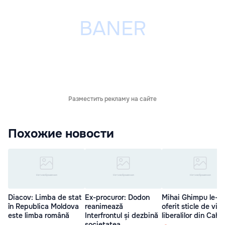
Разместить рекламу на сайте
Похожие новости
Diacov: Limba de stat
Ex-procuror: Dodon
Mihai Ghimpu le-a
în Republica Moldova
reanimează
oferit sticle de vin
este limba română
Interfrontul și dezbină
liberalilor din Cahul
societatea