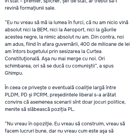
în stat – premier, spicher, șef de stat, ar trebui să-i
revină formațiunii sale.
“Eu nu vreau să mă ia lumea în furci, că nu am nicio vină
absolut nici la BEM, nici la Aeroport, nici la găurile
acestea negre, la nimic absolut nu am. Din contra, noi
am adus, fiind în afara guvernării, 400 de milioane de lei
am întors bugetului prin sesizarea la Curtea
Constituţională. Aşa nu mai merge cu noi. Ori
schimbarea, ori să se ducă cu comuniştii”, a spus
Ghimpu.
În ceea ce privește o eventuală coaliție largă între
PLDM, PD și PCRM, președintele liberal s-a arătat
convins că asemenea scenarii sînt doar jocuri politice,
menite să slăbească poziția PL.
“Nu vreau în opoziţie. Eu vreau să construim, vreau să
facem lucruri bune, dar nu vreau cum este aşa să