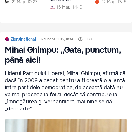
21 Мар. 10:27
12 Мар. 17:15
16 Мар. 14:10
Ziarulnational
6 января 2015, 11:34
1 139
Mihai Ghimpu: „Gata, punctum,
până aici!
Liderul Partidului Liberal, Mihai Ghimpu, afirmă că,
dacă în 2009 a cedat pentru a fi creată o alianță
între partidele democratice, de această dată nu
va mai proceda la fel și, decât să contribuie la
„îmbogățirea guvernanților”, mai bine se dă
„deoparte”.