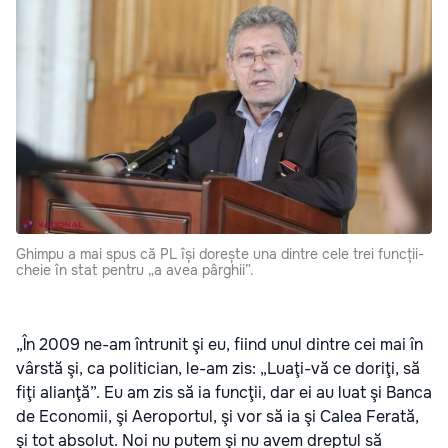
Ghimpu a mai spus că PL își dorește una dintre cele trei funcții-
cheie în stat pentru „a avea pârghii”.
„În 2009 ne-am întrunit şi eu, fiind unul dintre cei mai în
vârstă şi, ca politician, le-am zis: „Luaţi-vă ce doriţi, să
fiţi alianţă”. Eu am zis să ia funcţii, dar ei au luat şi Banca
de Economii, şi Aeroportul, şi vor să ia şi Calea Ferată,
şi tot absolut. Noi nu putem şi nu avem dreptul să