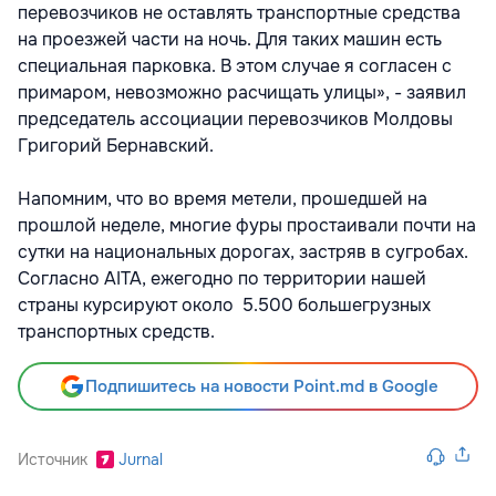
перевозчиков не оставлять транспортные средства
на проезжей части на ночь. Для таких машин есть
специальная парковка. В этом случае я согласен с
примаром, невозможно расчищать улицы», - заявил
председатель ассоциации перевозчиков Молдовы
Григорий Бернавский.
Напомним, что во время метели, прошедшей на
прошлой неделе, многие фуры простаивали почти на
сутки на национальных дорогах, застряв в сугробах.
Согласно AITA, ежегодно по территории нашей
страны курсируют около 5.500 большегрузных
транспортных средств.
Подпишитесь на новости Point.md в Google
Источник
Jurnal