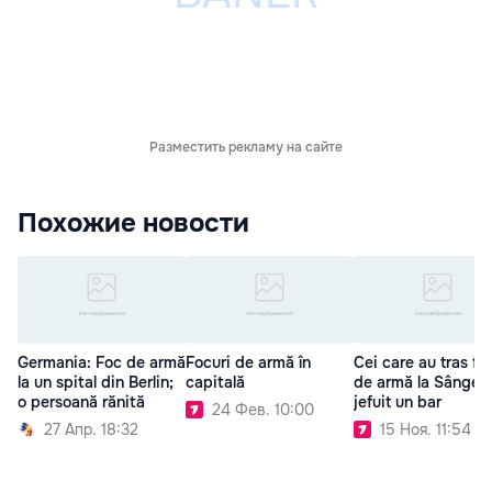
Разместить рекламу на сайте
Похожие новости
Germania: Foc de armă
Focuri de armă în
Cei care au tras fo
la un spital din Berlin;
capitală
de armă la Sânger
o persoană rănită
jefuit un bar
24 Фев. 10:00
27 Апр. 18:32
15 Ноя. 11:54