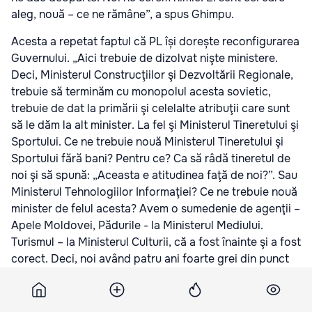
aleg, nouă – ce ne rămâne”, a spus Ghimpu.
Acesta a repetat faptul că PL își dorește reconfigurarea
Guvernului. „Aici trebuie de dizolvat nişte ministere.
Deci, Ministerul Construcţiilor şi Dezvoltării Regionale,
trebuie să terminăm cu monopolul acesta sovietic,
trebuie de dat la primării şi celelalte atribuţii care sunt
să le dăm la alt minister. La fel şi Ministerul Tineretului şi
Sportului. Ce ne trebuie nouă Ministerul Tineretului şi
Sportului fără bani? Pentru ce? Ca să râdă tineretul de
noi şi să spună: „Aceasta e atitudinea faţă de noi?”. Sau
Ministerul Tehnologiilor Informaţiei? Ce ne trebuie nouă
minister de felul acesta? Avem o sumedenie de agenţii –
Apele Moldovei, Pădurile - la Ministerul Mediului.
Turismul – la Ministerul Culturii, că a fost înainte şi a fost
corect. Deci, noi având patru ani foarte grei din punct
de vedere economic şi social, trebuie să ne gândim cum
vrem să guvernăm statul acesta”, a enumerat Mihai
Ghimpu.