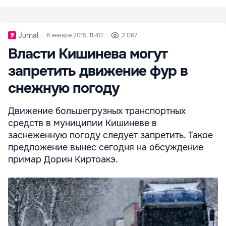
Jurnal
6 января 2015, 11:40
2 067
Власти Кишинева могут
запретить движение фур в
снежную погоду
Движение большегрузных транспортных
средств в муниципии Кишиневе в
заснеженную погоду следует запретить. Такое
предложение вынес сегодня на обсуждение
примар Дорин Киртоакэ.