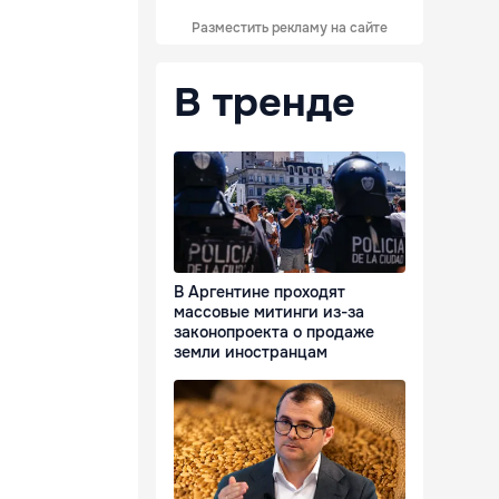
Разместить рекламу на сайте
В тренде
В Аргентине проходят
массовые митинги из-за
законопроекта о продаже
земли иностранцам