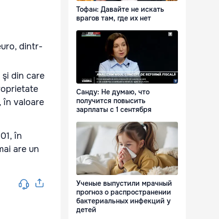
Тофан: Давайте не искать
врагов там, где их нет
uro, dintr-
 şi din care
roprietate
Санду: Не думаю, что
получится повысить
, în valoare
зарплаты с 1 сентября
01, în
mai are un
Ученые выпустили мрачный
прогноз о распространении
бактериальных инфекций у
детей