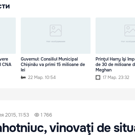
сти
vere
Guvernul: Consiliul Municipal
Prinţul Harry îşi îm
al CNA
Chișinău va primi 15 milioane de
de 30 de milioane de
lei
Meghan
22 Мар. 10:54
17 Мар. 23:32
я 2015, 11:53
1 766
lahotniuc, vinovaţi de situ