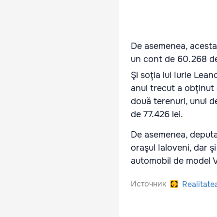
De asemenea, acesta 
un cont de 60.268 
Şi soţia lui Iurie Le
anul trecut a obţinu
două terenuri, unul d
de 77.426 lei.
De asemenea, deputat
oraşul Ialoveni, dar 
automobil de model V
Источник
Realitate