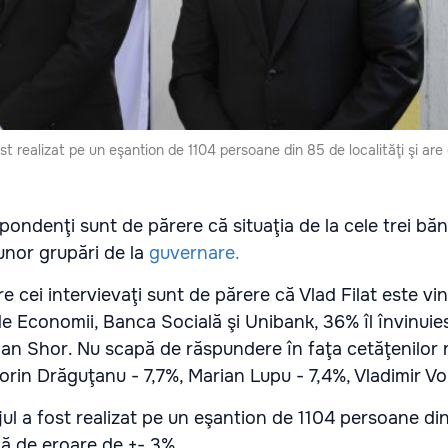
t realizat pe un eşantion de 1104 persoane din 85 de localităţi şi are
pondenţi sunt de părere că situaţia de la cele trei băn
unor grupări de la
guvernare.
e cei intervievaţi sunt de părere că Vlad Filat este vi
de Economii, Banca Socială şi Unibank, 36% îl învinuie
lan Shor. Nu scapă de răspundere în faţa cetăţenilor n
in Drăguţanu - 7,7%, Marian Lupu - 7,4%, Vladimir Vor
l a fost realizat pe un eşantion de 1104 persoane di
rjă de eroare de +- 3%.