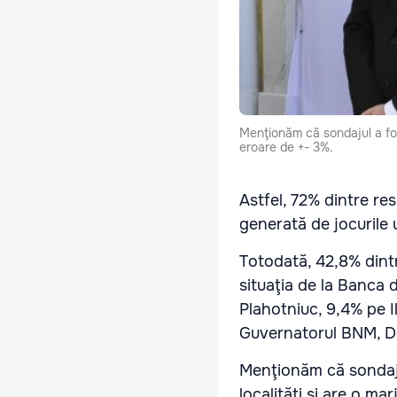
Menţionăm că sondajul a fos
eroare de +- 3%.
Astfel, 72% dintre res
generată de jocurile 
Totodată, 42,8% dintr
situaţia de la Banca 
Plahotniuc, 9,4% pe I
Guvernatorul BNM, Dor
Menţionăm că sondaju
localităţi şi are o ma