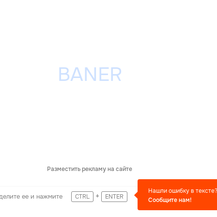
Разместить рекламу на сайте
Нашли ошибку в тексте
+
делите ее и нажмите
CTRL
ENTER
Сообщите нам!