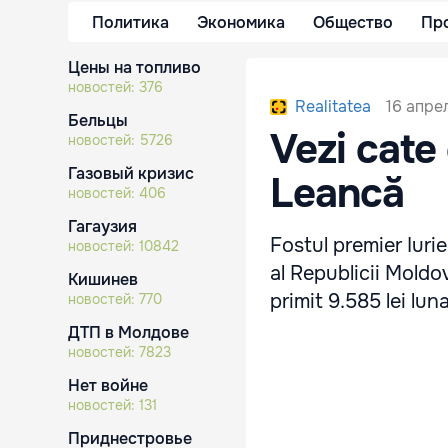
Политика
Экономика
Общество
Пр
Цены на топливо
новостей:
376
16 апрел
Realitatea
Бельцы
Vezi cate 
новостей:
5726
Газовый кризис
Leancă
новостей:
406
Гагаузия
Fostul premier Iuri
новостей:
10842
al Republicii Moldo
Кишинев
primit 9.585 lei luna
новостей:
770
ДТП в Молдове
новостей:
7823
Нет войне
новостей:
131
Приднестровье