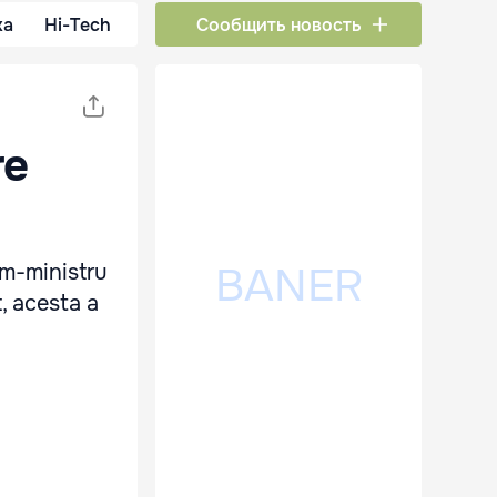
ка
Hi-Tech
Сообщить новость
re
im-ministru
, acesta a