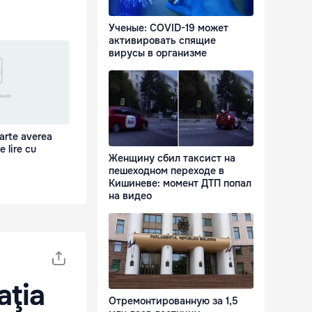
Ученые: COVID-19 может
активировать спящие
вирусы в организме
parte averea
 lire cu
Женщину сбил таксист на
пешеходном переходе в
Кишиневе: момент ДТП попал
на видео
aţia
Отремонтированную за 1,5