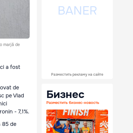
 o marjă de
ci a fost
Разместить рекламу на сайте
novat de
Бизнес
sc pe Vlad
Разместить бизнес-новость
ici
onin - 7,1%.
n 85 de