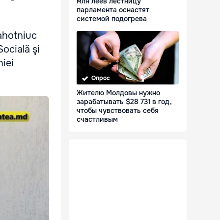
млн леев лестницу
парламента оснастят
системой подогрева
lahotniuc
Socială şi
niei
Опрос
Жителю Молдовы нужно
зарабатывать $28 731 в год,
чтобы чувствовать себя
счастливым