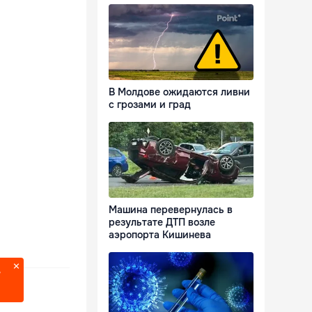
В Молдове ожидаются ливни
с грозами и град
Машина перевернулась в
результате ДТП возле
аэропорта Кишинева
?