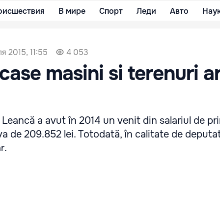
оисшествия
В мире
Спорт
Леди
Авто
Нау
я 2015, 11:55
4 053
case masini si terenuri a
e Leancă a avut în 2014 un venit din salariul de pr
va de 209.852 lei. Totodată, în calitate de deputat
r.