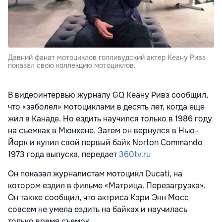
Давний фанат мотоциклов голливудский актер Кеану Ривз
показал свою коллекцию мотоциклов.
В видеоинтервью журналу GQ
Кеану Ривз сообщил,
что «заболел» мотоциклами в десять лет, когда еще
жил в Канаде. Но ездить научился только в 1986 году
на съемках в Мюнхене. Затем он вернулся в Нью-
Йорк и купил свой первый байк Norton Commando
1973 года выпуска, передает
360tv.ru
Он показал журналистам мотоцикл Ducati, на
котором ездил в фильме «Матрица. Перезагрузка».
Он также сообщил, что актриса Кэри Энн Мосс
совсем не умела ездить на байках и научилась
только время съемок.