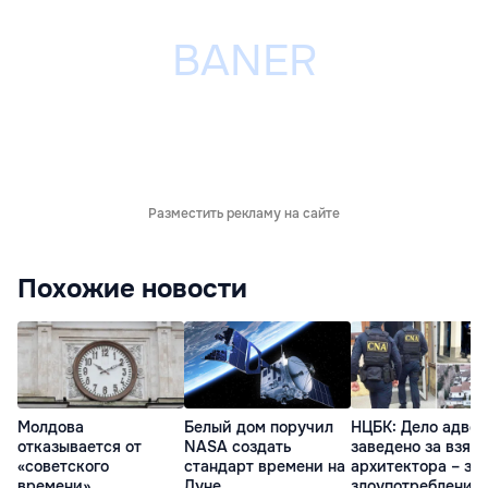
Разместить рекламу на сайте
Похожие новости
Молдова
Белый дом поручил
НЦБК: Дело адвок
отказывается от
NASA создать
заведено за взятк
«советского
стандарт времени на
архитектора – за
времени»
Луне
злоупотребления