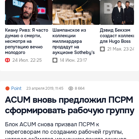
Киану Ривз: Я часто
Шампанское из
Дэвид Бекхэм
думаю о смерти,
коллекции
создаст коллекц
несмотря на
миллиардера
для Hugo Boss
репутацию вечно
продадут на
21 Мая. 23:24
молодого
аукционе Sotheby's
24 Июл. 22:25
14 Июн. 23:17
Point
23 апреля 2019, 11:45
8 664
ACUM вновь предложил ПСРМ
сформировать рабочую группу
Блок ACUM снова призвал ПСРМ к
переговорам по созданию рабочей группы,