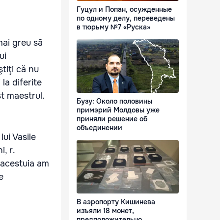
Гуцул и Попан, осужденные
по одному делу, переведены
в тюрьму №7 «Руска»
mai greu să
ui
tiţi că nu
 la diferite
t maestrul.
Бузу: Около половины
примэрий Молдовы уже
приняли решение об
объединении
lui Vasile
, r.
l acestuia am
e
В аэропорту Кишинева
изъяли 18 монет,
предположительно