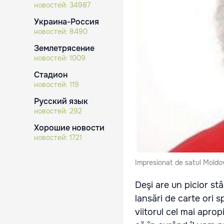
новостей:
34987
Украина-Россия
новостей:
8490
Землетрясение
новостей:
1009
Стадион
новостей:
119
Русский язык
новостей:
292
Хорошие новости
новостей:
1721
Impresionat de satul Mold
Deşi are un picior stâ
lansări de carte ori 
viitorul cel mai apro