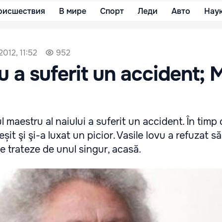
оисшествия
В мире
Спорт
Леди
Авто
Нау
012, 11:52
952
vu a suferit un accident;
!
 maestru al naiului a suferit un accident. În timp 
eșit şi şi-a luxat un picior. Vasile Iovu a refuzat s
e trateze de unul singur, acasă.