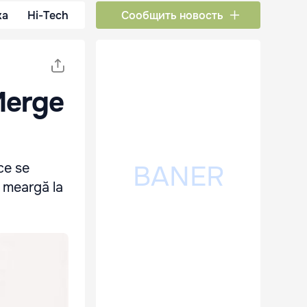
ка
Hi-Tech
Сообщить новость
 Merge
ce se
ă meargă la