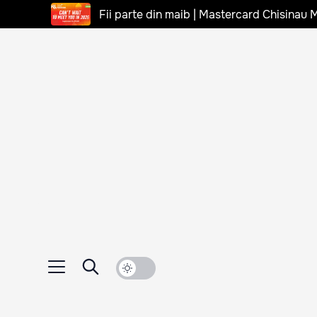
Fii parte din maib | Mastercard Chisinau 