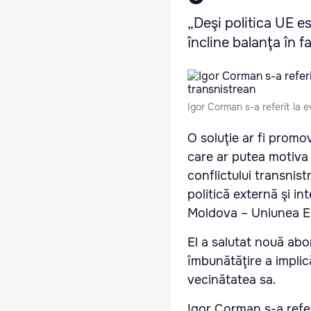
„Deşi politica UE es
încline balanţa în fa
Igor Corman s-a referit la e
O soluţie ar fi promo
care ar putea motiva 
conflictului transnis
politică externă şi in
Moldova – Uniunea E
El a salutat nouă abo
îmbunătăţire a implic
vecinătatea sa.
Igor Corman s-a refer