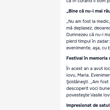
că în curând îl vom 
„Bine că nu-i mai ră
„Nu am fost la medic,
mă deplasez, deoarece
Dumnezeu că nu-i mai 
pierd timpul în zadar: 
evenimente, aşa, cu b
Festival în memoria s
În acest an a avut loc
Iovu, Maria. Eveniment
Şoldăneşti. „Am fost p
descoperit voci bune.
povesteşte Vasile Iov
Impresionat de satu