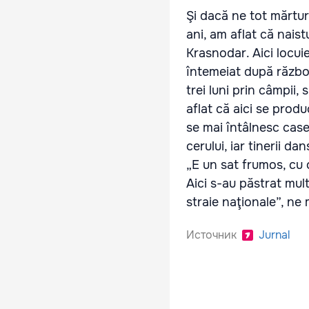
Şi dacă ne tot mărtur
ani, am aflat că naist
Krasnodar. Aici locui
întemeiat după război
trei luni prin câmpii,
aflat că aici se prod
se mai întâlnesc case
cerului, iar tinerii 
„E un sat frumos, cu 
Aici s-au păstrat mult
straie naţionale”, ne
Источник
Jurnal