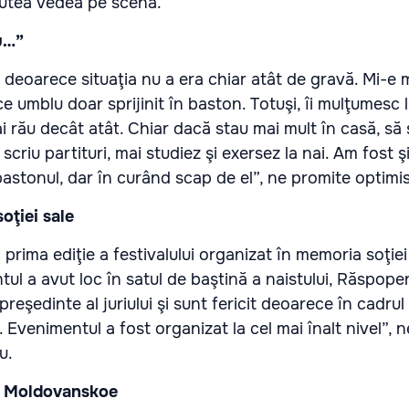
putea vedea pe scenă.
u…”
 deoarece situaţia nu a era chiar atât de gravă. Mi-e 
 umblu doar sprijinit în baston. Totuşi, îi mulţumesc l
rău decât atât. Chiar dacă stau mai mult în casă, să ş
scriu partituri, mai studiez şi exersez la nai. Am fost şi
astonul, dar în curând scap de el”, ne promite optimis
oţiei sale
 prima ediţie a festivalului organizat în memoria soţiei 
ul a avut loc în satul de baştină a naistului, Răspopeni
reşedinte al juriului şi sunt fericit deoarece în cadru
 Evenimentul a fost organizat la cel mai înalt nivel”, n
u.
l Moldovanskoe