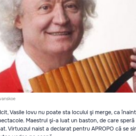
ovanskoe
lcit, Vasile Iovu nu poate sta locului şi merge, ca înaint
spectacole. Maestrul şi-a luat un baston, de care speră
piat. Virtuozul naist a declarat pentru APROPO că se si