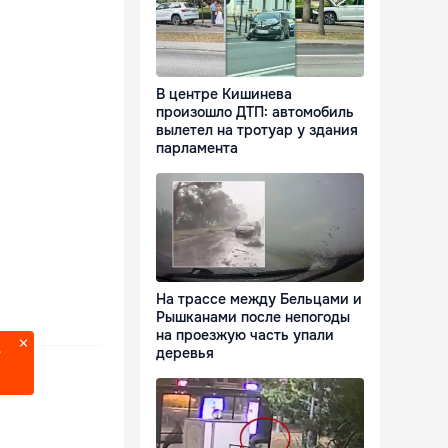
В центре Кишинева
произошло ДТП: автомобиль
вылетел на тротуар у здания
парламента
На трассе между Бельцами и
Рышканами после непогоды
на проезжую часть упали
деревья
?