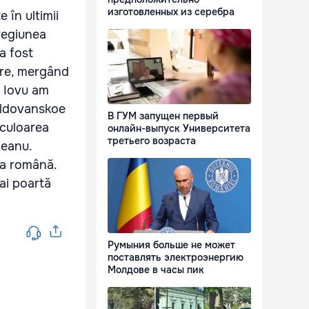
изготовленных из серебра
 în ultimii
 regiunea
a fost
are, mergând
le Iovu am
Moldovanskoe
В ГУМ запущен первый
 culoarea
онлайн-выпуск Университета
третьего возраста
ceanu.
ba română.
mai poartă
Румыния больше не может
поставлять электроэнергию
Молдове в часы пик