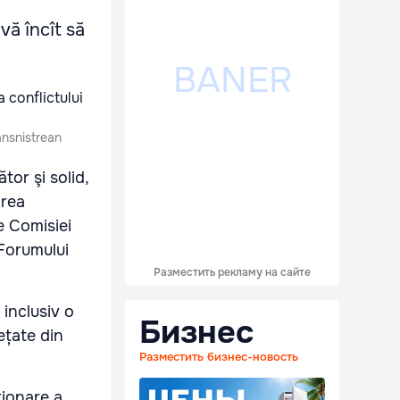
vă încît să
ransnistrean
tor şi solid,
area
e Comisiei
 Forumului
Разместить рекламу на сайте
 inclusiv o
Бизнес
ețate din
Разместить бизнес-новость
ţionare a