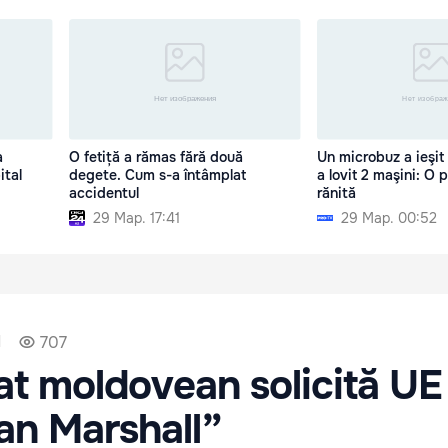
a
O fetiță a rămas fără două
Un microbuz a ieşit 
ital
degete. Cum s-a întâmplat
a lovit 2 maşini: O 
accidentul
rănită
29 Мар. 17:41
29 Мар. 00:52
1
707
t moldovean solicită UE
an Marshall”