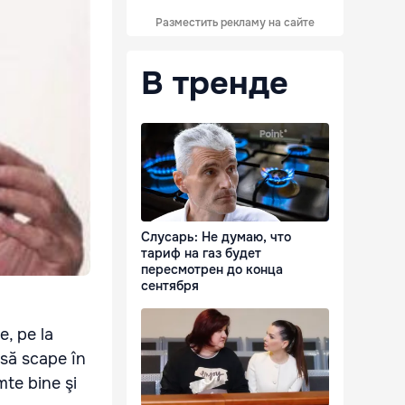
Разместить рекламу на сайте
В тренде
Слусарь: Не думаю, что
тариф на газ будет
пересмотрен до конца
сентября
e, pe la
 să scape în
mte bine şi