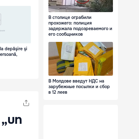
В столице ограбили
прохожего: полиция
задержала подозреваемого и
его сообщников
la depăşire şi
persoană,
В Молдове введут НДС на
зарубежные посылки и сбор
в 12 леев
 „un