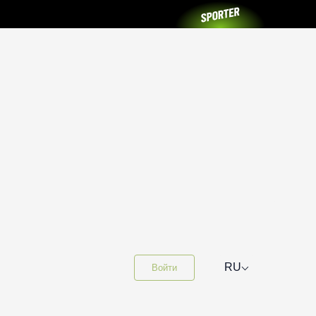
⌵
RU
Войти