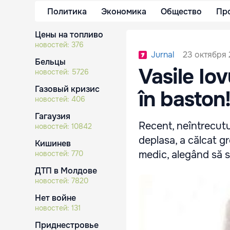
Политика
Экономика
Общество
Пр
Цены на топливо
новостей:
376
23 октября 2
Jurnal
Бельцы
Vasile Io
новостей:
5726
Газовый кризис
în baston
новостей:
406
Гагаузия
Recent, neîntrecutul
новостей:
10842
deplasa, a călcat gr
Кишинев
medic, alegând să s
новостей:
770
ДТП в Молдове
новостей:
7820
Нет войне
новостей:
131
Приднестровье