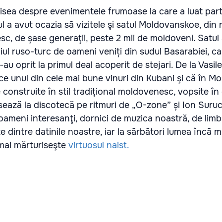
isea despre evenimentele frumoase la care a luat parte
ul a avut ocazia să vizitele şi satul Moldovanskoe, din
esc, de şase generaţii, peste 2 mii de moldoveni. Satul 
ul ruso-turc de oameni veniți din sudul Basarabiei, c
 s-au oprit la primul deal acoperit de stejari. De la Vasi
uce unul din cele mai bune vinuri din Kubani şi că în 
 construite în stil tradiţional moldovenesc, vopsite în
dansează la discotecă pe ritmuri de „O-zone” și Ion Suru
oameni interesanţi, dornici de muzica noastră, de lim
e dintre datinile noastre, iar la sărbători lumea încă 
 mai mărturiseşte
virtuosul naist.