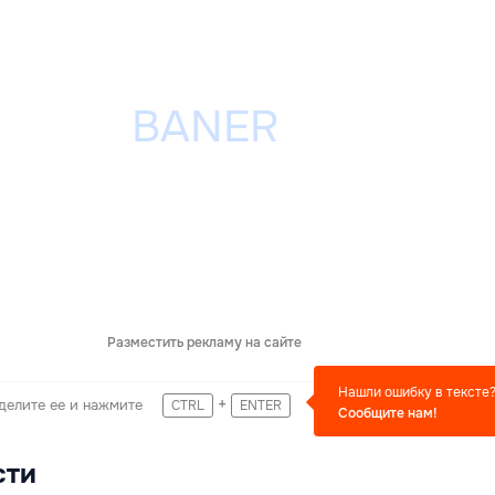
Разместить рекламу на сайте
Нашли ошибку в тексте
+
делите ее и нажмите
CTRL
ENTER
Сообщите нам!
сти