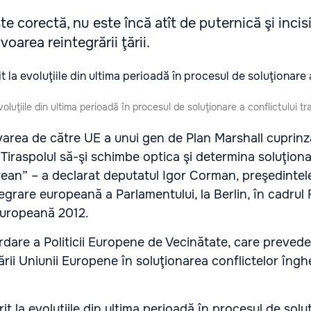
te corectă, nu este încă atît de puternică şi incisi
voarea reintegrării ţării.
voluţiile din ultima perioadă în procesul de soluţionare a conflictului t
varea de către UE a unui gen de Plan Marshall cuprinză
Tiraspolul să-şi schimbe optica şi determina soluţion
trean” – a declarat deputatul Igor Corman, preşedintel
tegrare europeană a Parlamentului, la Berlin, în cadrul
uropeană 2012.
rdare a Politicii Europene de Vecinătate, care prevede
ării Uniunii Europene în soluţionarea conflictelor îngh
it la evoluţiile din ultima perioadă în procesul de solu