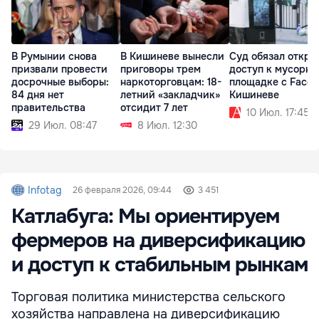
В Румынии снова
В Кишиневе вынесли
Суд обязал откры
призвали провести
приговоры трем
доступ к мусорно
досрочные выборы:
наркоторговцам: 18-
площадке с Face I
84 дня нет
летний «закладчик»
Кишиневе
правительства
отсидит 7 лет
10 Июл. 17:45
29 Июл. 08:47
8 Июл. 12:30
Infotag
26 февраля 2026, 09:44
3 451
Катлабуга: Мы ориентируем
фермеров на диверсификацию
и доступ к стабильным рынкам
Торговая политика министерства сельского
хозяйства направлена на диверсификацию