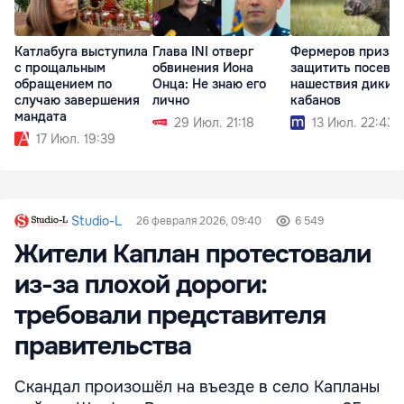
Катлабуга выступила
Глава INI отверг
Фермеров призва
с прощальным
обвинения Иона
защитить посевы 
обращением по
Онца: Не знаю его
нашествия диких
случаю завершения
лично
кабанов
мандата
29 Июл. 21:18
13 Июл. 22:43
17 Июл. 19:39
Studio-L
26 февраля 2026, 09:40
6 549
Жители Каплан протестовали
из-за плохой дороги:
требовали представителя
правительства
Скандал произошёл на въезде в село Капланы