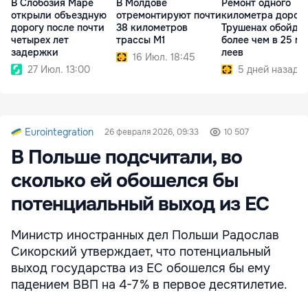
В Слобозия Маре
В Молдове
Ремонт одного
открыли объездную
отремонтируют почти
километра дороги
дорогу после почти
38 километров
Трушенах обойде
четырех лет
трассы M1
более чем в 25 мл
задержки
леев
16 Июл. 18:45
27 Июл. 13:00
5 дней назад
Eurointegration
26 февраля 2026, 09:33
10 507
В Польше подсчитали, во
сколько ей обошелся бы
потенциальный выход из ЕС
Министр иностранных дел Польши Радослав
Сикорский утверждает, что потенциальный
выход государства из ЕС обошелся бы ему
падением ВВП на 4-7 % в первое десятилетие.