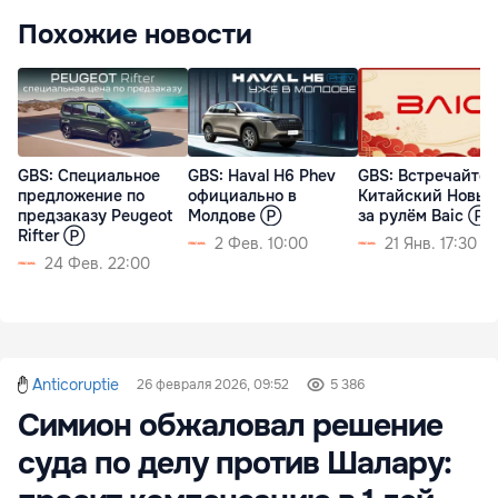
Похожие новости
GBS: Специальное
GBS: Haval H6 Phev
GBS: Встречайте
предложение по
официально в
Китайский Новый
предзаказу Peugeot
Молдове Ⓟ
за рулём Baic Ⓟ
Rifter Ⓟ
2 Фев. 10:00
21 Янв. 17:30
24 Фев. 22:00
Anticoruptie
26 февраля 2026, 09:52
5 386
Симион обжаловал решение
суда по делу против Шалару: