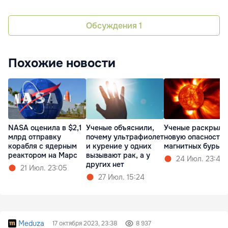
Обсуждения
1
Похожие новости
NASA оценила в $2,1
Ученые объяснили,
Ученые раскрыли
млрд отправку
почему ультрафиолет
новую опасность
корабля с ядерным
и курение у одних
магнитных бурь
реактором на Марс
вызывают рак, а у
24 Июл. 23:47
других нет
21 Июл. 23:05
27 Июл. 15:24
Meduza
17 октября 2023, 23:38
8 937