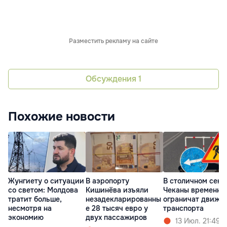
Разместить рекламу на сайте
Обсуждения
1
Похожие новости
Жунгиету о ситуации
В аэропорту
В столичном сект
со светом: Молдова
Кишинёва изъяли
Чеканы временно
тратит больше,
незадекларированны
ограничат движе
несмотря на
е 28 тысяч евро у
транспорта
экономию
двух пассажиров
13 Июл. 21:49