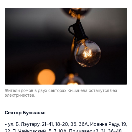
Жители домов в двух секторах Кишинева останутся без
электричества.
Сектор Буюканы:
- ул. Б. Лэутару, 21-41, 18-20, 36, 36А, Иоанна Раду, 19,
22, П. Чайковский, 5, 7, 10А, Примэверий, 31, 36-48,