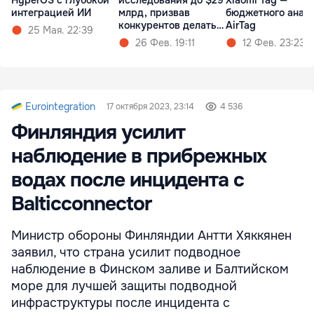
HyperOS с глубокой
исследования до $29
Xiaomi Tag —
интеграцией ИИ
млрд, призвав
бюджетного анал
конкурентов делать
AirTag
25 Мая. 22:39
так же
26 Фев. 19:11
12 Фев. 23:23
Eurointegration
17 октября 2023, 23:14
4 536
Финляндия усилит
наблюдение в прибрежных
водах после инцидента с
Balticconnector
Министр обороны Финляндии Антти Хяккянен
заявил, что страна усилит подводное
наблюдение в Финском заливе и Балтийском
море для лучшей защиты подводной
инфраструктуры после инцидента с