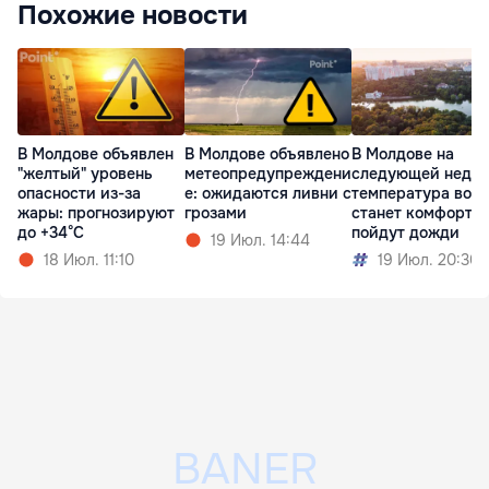
Похожие новости
В Молдове объявлен
В Молдове объявлено
В Молдове на
"желтый" уровень
метеопредупреждени
следующей недел
опасности из-за
е: ожидаются ливни с
температура возд
жары: прогнозируют
грозами
станет комфортне
до +34°C
пойдут дожди
19 Июл. 14:44
18 Июл. 11:10
19 Июл. 20:30