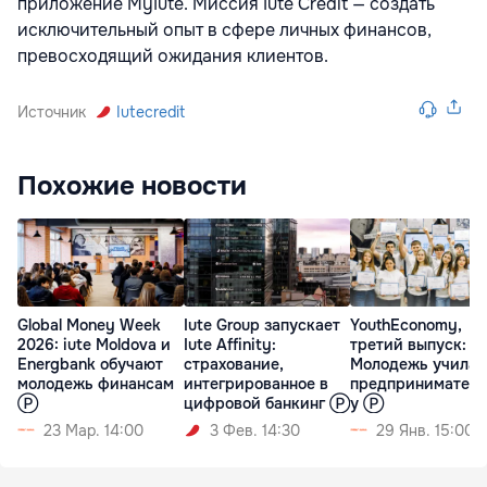
приложение MyIute. Миссия Iute Credit — создать
исключительный опыт в сфере личных финансов,
превосходящий ожидания клиентов.
Источник
Iutecredit
Похожие новости
Global Money Week
Iute Group запускает
YouthEconomy,
2026: iute Moldova и
Iute Affinity:
третий выпуск:
Energbank обучают
страхование,
Молодежь училас
молодежь финансам
интегрированное в
предприниматель
Ⓟ
цифровой банкинг Ⓟ
у Ⓟ
23 Мар. 14:00
3 Фев. 14:30
29 Янв. 15:00