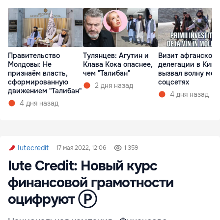
Правительство
Тулянцев: Агутин и
Визит афганской
Молдовы: Не
Клава Кока опаснее,
делегации в Киш
признаём власть,
чем "Талибан"
вызвал волну мем
сформированную
соцсетях
2 дня назад
движением "Талибан"
4 дня назад
4 дня назад
Iutecredit
17 мая 2022, 12:06
1 359
Iute Credit: Новый курс
финансовой грамотности
оцифруют Ⓟ