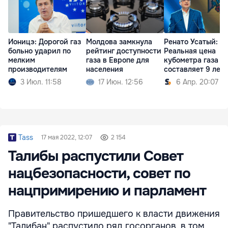
Ионицэ: Дорогой газ
Молдова замкнула
Ренато Усатый:
больно ударил по
рейтинг доступности
Реальная цена
мелким
газа в Европе для
кубометра газа
производителям
населения
составляет 9 лее
3 Июл. 11:58
17 Июн. 12:56
6 Апр. 20:07
Tass
17 мая 2022, 12:07
2 154
Талибы распустили Совет
нацбезопасности, совет по
нацпримирению и парламент
Правительство пришедшего к власти движения
"Талибан" распустило ряд госорганов, в том