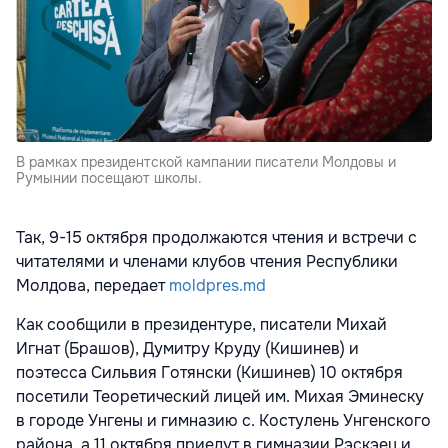
В рамках президентской кампании писатели Молдовы и
Румынии посещают школы.
Так, 9-15 октября продолжаются чтения и встречи с
читателями и членами клубов чтения Республики
Молдова, передает
moldpres.md
Как сообщили в президентуре, писатели Михай
Игнат (Брашов), Думитру Круду (Кишинев) и
поэтесса Сильвия Готянски (Кишинев) 10 октября
посетили Теоретический лицей им. Михая Эминеску
в городе Унгены и гимназию с. Костулень Унгенского
района, а 11 октября приедут в гимназии Рэскэец и