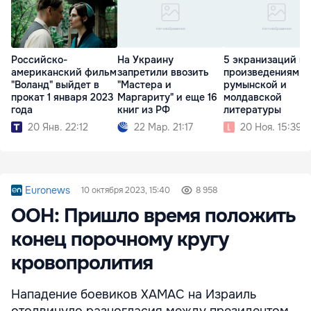
Российско-
На Украину
5 экранизаций по
американский фильм
запретили ввозить
произведениям
"Воланд" выйдет в
"Мастера и
румынской и
прокат 1 января 2023
Маргариту" и еще 16
молдавской
года
книг из РФ
литературы
20 Янв. 22:12
22 Мар. 21:17
20 Ноя. 15:39
Euronews
10 октября 2023, 15:40
8 958
ООН: Пришло время положить
конец порочному кругу
кровопролития
Нападение боевиков ХАМАС на Израиль