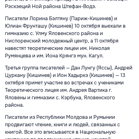
Рэскэеций Ной района Штефан-Водэ.
Писатели Лорина Бэлтяну (Париж-Кишинев) и
Юлиан Фрунташу (Кишинев) 10 октября выехали в
гимназию с. Улму Яловенского района и
Ниспоренский молодежный центр, а 11 октября
навестят теоретические лицеи им. Николая
Румянцева и им. Иона Крянгэ мун. Кагул.
Третья группа писателей — Дан Лунгу (Яссы), Андрей
Цуркану (Кишинев) и Ион Хадыркэ (Кишинев) — 13
октября примет участие во встречах с учениками
Теоретического лицея им. Андрея Вартика г.
Яловены и гимназии с. Кэрбуна, Яловенского
района.
Писатели из Республики Молдова и Румынии
продвигают чтение, книги и людей, связанных с
книгой. Все это вписывается в Национальную