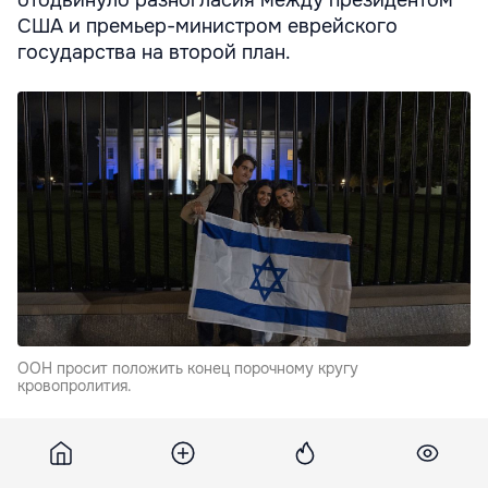
отодвинуло разногласия между президентом
США и премьер-министром еврейского
государства на второй план.
ООН просит положить конец порочному кругу
кровопролития.
Джо Байден пообещал "полную поддержку" своему
историческому союзнику, направив авианосец USS