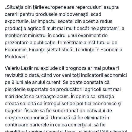
„Situaţia din ţările europene are repercusiuni asupra
cererii pentru produsele moldoveneşti, scad
exporturile, iar impactul secetei din acest a redus
producţia agricolă mult mai mult decât ne aşteptam”, a
menţionat ministrul în cadrul unui eveniment de
prezentare a publicaţiei trimestriale a Institutului de
Economie, Finanţe şi Statistică „Tendinţe în Economia
Moldovei”.
Valeriu Lazăr nu exclude că prognoza ar mai putea fi
revizuită o dată, când vor veni toţi indicatorii economici
pe 9 luni ale anului curent. Se poate constata că
pierderile suportate de producătorii agricoli sunt mai
mari decât se cunoaşte acum. În opinia sa, situaţia
creată solicită ca întregul set de politici economice şi
bugetar-fiscale să fie subordonat obiectivului de
creştere economică. Urmează să fie eliminate în
continuare barierele în calea comerţului, să fie
simplificat regimul vamal şi fiscal, şi îmbunătăţit climatul