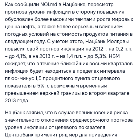
Как сообщили NOI.md в Нацбанке, пересмотр
прогноза уровня инфляции в сторону повышения
обусловлен более высокими темпами роста мировых
цен на нефть, а также более серьезным влиянием
погодных условий на стоимость продуктов питания в
следующем году. С учетом этого, Нацбанк Молдовы
повысил свой прогноз инфляции на 2012 г. на 0,2 п.п.
– до 4,1%, а на 2013 г. – на 1,4 п.п. – до 5,3%. НБМ
ожидает, что в течение ближайших восьми кварталов
инфляция будет находиться в пределах интервала
плюс-минус 1,5 процентного пункта от целевого
показателя в 5%, с возможным временным
превышением верхней границы во втором квартале
2013 года.
Нацбанк заявил, что в случае возникновения риска
значительного отклонения среднесрочного прогноза
уровня инфляции от целевого показателя
Центробанк применит ряд мер для приведения