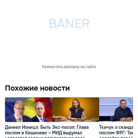
Разместить рекламу на сайте
Похожие новости
Даниел Ионицэ: Быть
Экс-посол: Глава
Ткачук о скандале
послом в Кишиневе —
МИД выдумал
послом ФРГ: Так