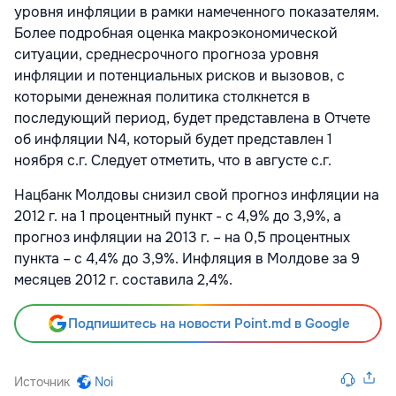
уровня инфляции в рамки намеченного показателям.
Более подробная оценка макроэкономической
ситуации, среднесрочного прогноза уровня
инфляции и потенциальных рисков и вызовов, с
которыми денежная политика столкнется в
последующий период, будет представлена в Отчете
об инфляции N4, который будет представлен 1
ноября с.г. Следует отметить, что в августе с.г.
Нацбанк Молдовы снизил свой прогноз инфляции на
2012 г. на 1 процентный пункт - с 4,9% до 3,9%, а
прогноз инфляции на 2013 г. – на 0,5 процентных
пункта – с 4,4% до 3,9%. Инфляция в Молдове за 9
месяцев 2012 г. составила 2,4%.
Подпишитесь на новости Point.md в Google
Источник
Noi