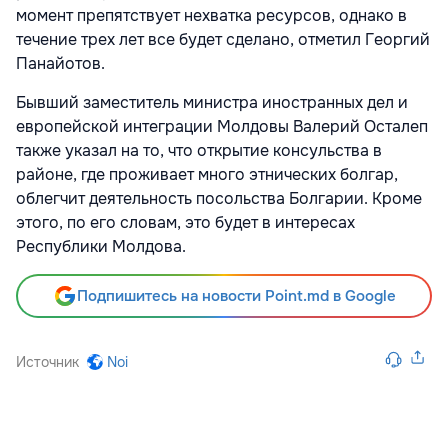
момент препятствует нехватка ресурсов, однако в
течение трех лет все будет сделано, отметил Георгий
Панайотов.
Бывший заместитель министра иностранных дел и
европейской интеграции Молдовы Валерий Осталеп
также указал на то, что открытие консульства в
районе, где проживает много этнических болгар,
облегчит деятельность посольства Болгарии. Кроме
этого, по его словам, это будет в интересах
Республики Молдова.
Подпишитесь на новости Point.md в Google
Источник
Noi