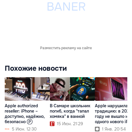
Разместить рекламу на сайте
Похожие новости
Apple authorized
В Самаре школьник
Apple нарушила
reseller: iPhone –
погиб, когда "тапал
традицию: в 2023
доступно, надёжно,
хомяка" в ванной
году не вышло ни
безопасно Ⓟ
одного нового iPa
15 Июн. 21:29
5 Июн. 12:30
1 Янв. 20:54