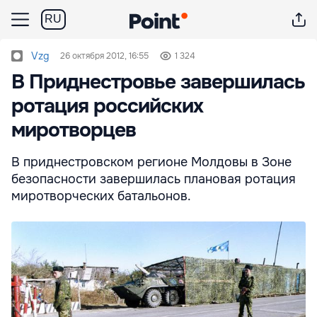
RU
Vzg
26 октября 2012, 16:55
1 324
В Приднестровье завершилась
ротация российских
миротворцев
В приднестровском регионе Молдовы в Зоне
безопасности завершилась плановая ротация
миротворческих батальонов.