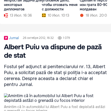
непростая задача для
уголовное дело,
сделайте персон
некоторых
чтобы отозвать меня
нон грата 80-90%
дипломатов
с должности
молдаван
13 Июл. 16:36
10 Июл. 10:13
18 Июл. 20:00
Jurnal
26 октября 2012, 16:32
1 079
Albert Puiu va dispune de pază
de stat
Fostul șef adjunct al penitenciarului nr. 13, Albert
Puiu, a solicitat pază de stat și poliția i-a acceptat
cererea. Despre aceasta a declarat chiar el
pentru Jurnal.
Amintim că în automobilul lui Albert Puiu a fost depistată astăzi
o grenadă cu focos interior