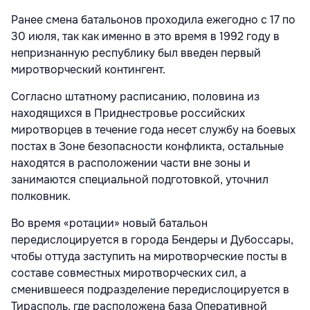
Ранее смена батальонов проходила ежегодно с 17 по
30 июля, так как именно в это время в 1992 году в
непризнанную республику был введен первый
миротворческий контингент.
Согласно штатному расписанию, половина из
находящихся в Приднестровье российских
миротворцев в течение года несет службу на боевых
постах в Зоне безопасности конфликта, остальные
находятся в расположении части вне зоны и
занимаются специальной подготовкой, уточнил
полковник.
Во время «ротации» новый батальон
передислоцируется в города Бендеры и Дубоссары,
чтобы оттуда заступить на миротворческие посты в
составе совместных миротворческих сил, а
сменившееся подразделение передислоцируется в
Тирасполь, где расположена база Оперативной