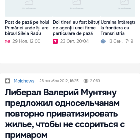
Post de pază pe holul
Doi tineri au fost bătuți
Ucraina întăreşte 
Primăriei unde își are
de agenţii unei firme
la frontiera cu
biroul Silvia Radu
particulare de pază
Transnistria
29 Ноя. 12:00
23 Окт. 20:04
13 Сен. 17:19
Moldnews
26 октября 2012, 16:25
2 063
Либерал Валерий Мунтяну
предложил односельчанам
повторно приватизировать
жилье, чтобы не ссориться с
примаром