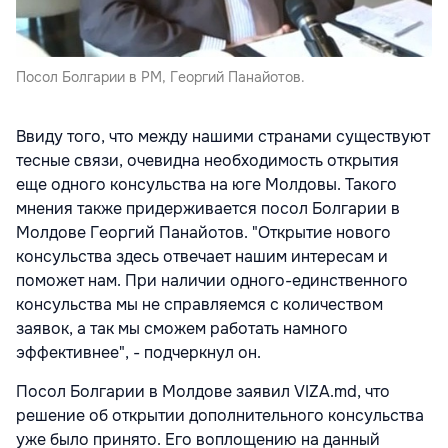
Посол Болгарии в РМ, Георгий Панайотов.
Ввиду того, что между нашими странами существуют
тесные связи, очевидна необходимость открытия
еще одного консульства на юге Молдовы. Такого
мнения также придерживается посол Болгарии в
Молдове Георгий Панайотов. "Открытие нового
консульства здесь отвечает нашим интересам и
поможет нам. При наличии одного-единственного
консульства мы не справляемся с количеством
заявок, а так мы сможем работать намного
эффективнее", - подчеркнул он.
Посол Болгарии в Молдове заявил VIZA.md, что
решение об открытии дополнительного консульства
уже было принято. Его воплощению на данный