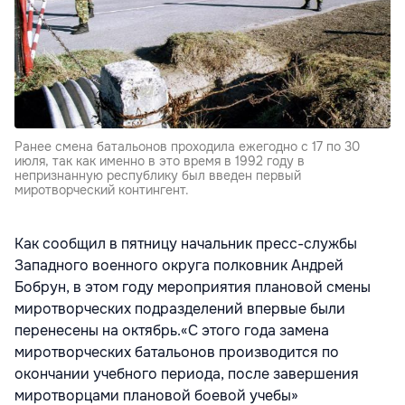
Ранее смена батальонов проходила ежегодно с 17 по 30
июля, так как именно в это время в 1992 году в
непризнанную республику был введен первый
миротворческий контингент.
Как сообщил в пятницу начальник пресс-службы
Западного военного округа полковник Андрей
Бобрун, в этом году мероприятия плановой смены
миротворческих подразделений впервые были
перенесены на октябрь.«С этого года замена
миротворческих батальонов производится по
окончании учебного периода, после завершения
миротворцами плановой боевой учебы»