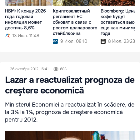
НБМ: К концу 2026
Криптовалютный
Bloomberg: Цены 
года годовая
регламент ЕС
кофе будут
инфляция может
обновят в связи с
оставаться высо
достичь 8,6%
ростом долларового
еще как минимум
стейблкоина
года
13 Июл. 11:48
9 Июл. 08:10
8 Июл. 23:23
26 октября 2012, 16:41
683
Lazar a reactualizat prognoza de
creştere economică
Ministerul Economiei a reactualizat în scădere, de
la 3% la 1%, prognoza de creştere economică
pentru 2012.