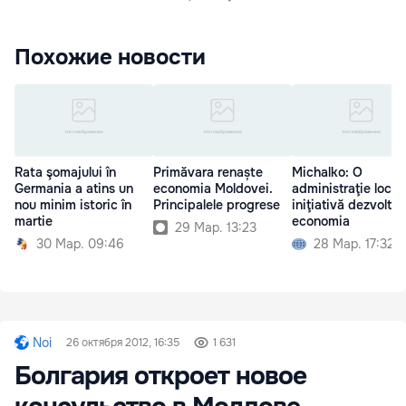
Похожие новости
Rata şomajului în
Primăvara renaște
Michalko: O
Germania a atins un
economia Moldovei.
administraţie local
nou minim istoric în
Principalele progrese
iniţiativă dezvoltă
martie
economia
29 Мар. 13:23
30 Мар. 09:46
28 Мар. 17:32
Noi
26 октября 2012, 16:35
1 631
Болгария откроет новое