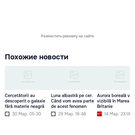
Разместить рекламу на сайте
Похожие новости
Cercetătorii au
Luna albastră pe cer.
Aurora boreală va f
descoperit o galaxie
Când vom avea parte
vizibilă în Marea
fără materie neagră
de acest fenomen
Britanie
30 Мар. 05:30
29 Мар. 16:48
14 Мар. 23:00