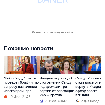
Разместить рекламу на сайте
Похожие новости
Майя Санду 11 июля
Инициативу Кику об
Санду: Россия не
проведет брифинг по
отстранении Санду
отказалась от ид
вопросу назначения
поддержали три
вернуть Молдову 
нового премьера
партии от оппозиции,
сферу своего
PAS — против
влияния
10 Июл. 21:45
21 Июл. 09:42
2 дня назад