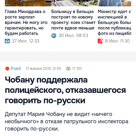
Глава Минздрава о
Больницу в Бельцах
Министр едет с
росте зарплат
построят по новому
инспекцией в
врачам: Не могу это
проекту: коек станет
Бельцкую больни
гарантировать, но
почти вдвое меньше
после публикаци
будем работать
фото из пищебло
30 Июл. 08:53
27 Июл. 12:33
8 Июл. 11:30
Point
17 января 2019, 12:55
17 351
Чобану поддержала
полицейского, отказавшегося
говорить по-русски
Депутат Мария Чобану не видит «ничего
необычного» в отказе патрульного инспектора
говорить по-русски.