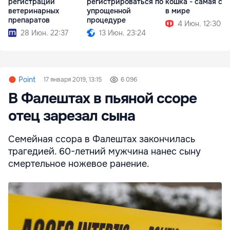
регистрации
регистрироваться по
кошка - самая ст
ветеринарных
упрощенной
в мире
препаратов
процедуре
4 Июн. 12:30
28 Июн. 22:37
13 Июн. 23:24
Point
17 января 2019, 13:15
6 096
В Фалештах в пьяной ссоре
отец зарезал сына
Семейная ссора в Фалештах закончилась
трагедией. 60-летний мужчина нанес сыну
смертельное ножевое ранение.