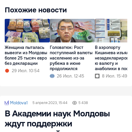
Похожие новости
Женщина пыталась
Головатюк: Рост
В аэропорту
вывезти из Молдовы
поступлений валюты
Кишинева изъяли
более 25 тысяч евро
населению из-за
незадекларирова
без декларации
рубежа в июне
ю валюту и
продолжился
анаболики в посы
29 Июл. 10:54
26 Июл. 12:45
8 Июл. 15:49
Moldova1
5 апреля 2023, 15:44
5 438
В Академии наук Молдовы
ждут поддержки