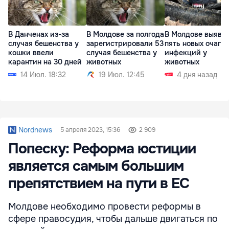
В Данченах из-за
В Молдове за полгода
В Молдове выяви
случая бешенства у
зарегистрировали 53
пять новых очагов
кошки ввели
случая бешенства у
инфекций у
карантин на 30 дней
животных
животных
14 Июл. 18:32
19 Июл. 12:45
4 дня назад
Nordnews
5 апреля 2023, 15:36
2 909
Попеску: Реформа юстиции
является самым большим
препятствием на пути в ЕС
Молдове необходимо провести реформы в
сфере правосудия, чтобы дальше двигаться по