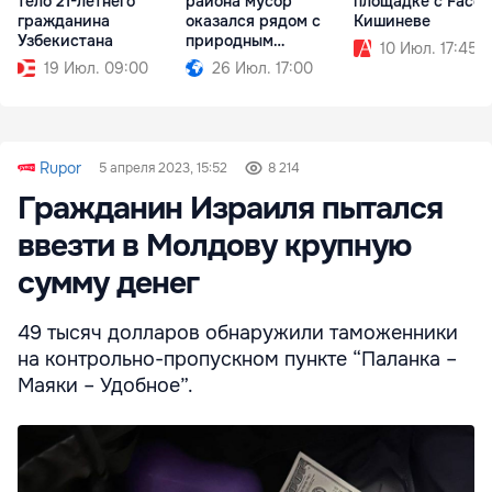
тело 21-летнего
района мусор
площадке с Face I
гражданина
оказался рядом с
Кишиневе
Узбекистана
природным
10 Июл. 17:45
памятником
19 Июл. 09:00
26 Июл. 17:00
Rupor
5 апреля 2023, 15:52
8 214
Гражданин Израиля пытался
ввезти в Молдову крупную
сумму денег
49 тысяч долларов обнаружили таможенники
на контрольно-пропускном пункте “Паланка –
Маяки – Удобное”.