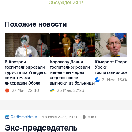
Обсуждения
17
Похожие новости
В Австрии
Королеву Дании
Юморист Георгий
госпитализировали
госпитализировали
Урски
туриста из Уганды с
менее чем через
госпитализирова
симптомами
неделю после
31 Июл. 16:04
лихорадки Эбола
выписки из больницы
27 Мая. 22:40
25 Мая. 22:26
Radiomoldova
5 апреля 2023, 16:00
6 183
Экс-председатель