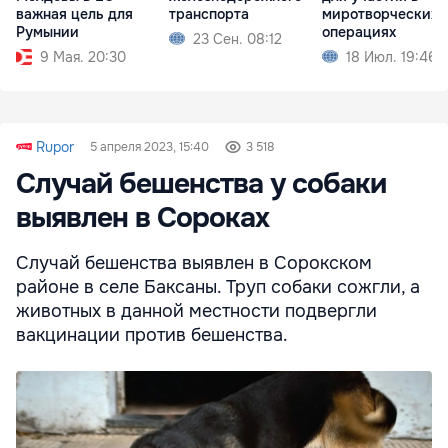
важная цель для
транспорта
миротворческих
Румынии
операциях
23 Сен. 08:12
9 Мая. 20:30
18 Июл. 19:46
Rupor
5 апреля 2023, 15:40
3 518
Случай бешенства у собаки
выявлен в Сороках
Случай бешенства выявлен в Сорокском
районе в селе Баксаны. Труп собаки сожгли, а
животных в данной местности подвергли
вакцинации против бешенства.