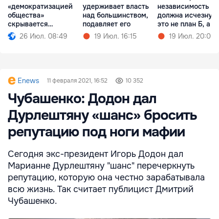
«демократизацией
удерживает власть
независимость
общества»
над большинством,
должна исчезнуть
скрывается
подавляет его
это не план Б, а п
проедание денег
А
26 Июл. 08:49
19 Июл. 16:15
19 Июл. 20:00
Enews
11 февраля 2021, 16:52
10 352
Чубашенко: Додон дал
Дурлештяну «шанс» бросить
репутацию под ноги мафии
Сегодня экс-президент Игорь Додон дал
Марианне Дурлештяну "шанс" перечеркнуть
репутацию, которую она честно зарабатывала
всю жизнь. Так считает публицист Дмитрий
Чубашенко.