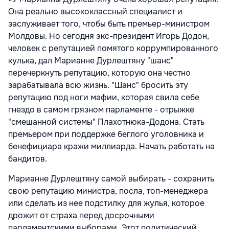
Она реально высококлассный специалист и
заслуживает того, чтобы быть премьер-министром
Молдовы. Но сегодня экс-президент Игорь Додон,
человек с репутацией помятого коррумпированного
кулька, дал Марианне Дурлештяну "шанс"
перечеркнуть репутацию, которую она честно
зарабатывала всю жизнь. "Шанс" бросить эту
репутацию под ноги мафии, которая свила себе
гнездо в самом грязном парламенте - отрыжке
"смешанной системы" Плахотнюка-Додона. Стать
премьером при поддержке беглого уголовника и
бенефициара кражи миллиарда. Начать работать на
бандитов.
Марианне Дурлештяну самой выбирать - сохранить
свою репутацию министра, посла, топ-менеджера
или сделать из нее подстилку для жулья, которое
дрожит от страха перед досрочными
парламентскими выборами. Этот политический