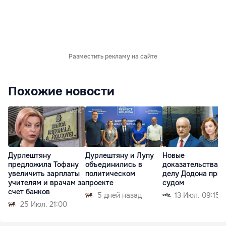
Разместить рекламу на сайте
Похожие новости
Дурлештяну
Дурлештяну и Лупу
Новые
предложила Тофану
объединились в
доказательства п
увеличить зарплаты
политическом
делу Додона при
учителям и врачам за
проекте
судом
счет банков
5 дней назад
13 Июл. 09:15
25 Июл. 21:00