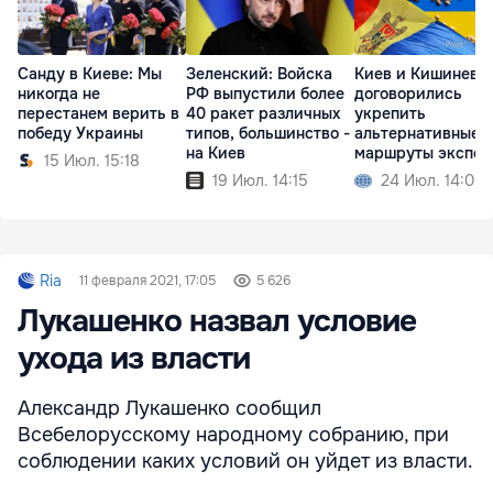
Санду в Киеве: Мы
Зеленский: Войска
Киев и Кишинев
никогда не
РФ выпустили более
договорились
перестанем верить в
40 ракет различных
укрепить
победу Украины
типов, большинство -
альтернативные
на Киев
маршруты экспор
15 Июл. 15:18
зерна
19 Июл. 14:15
24 Июл. 14:09
Ria
11 февраля 2021, 17:05
5 626
Лукашенко назвал условие
ухода из власти
Александр Лукашенко сообщил
Всебелорусскому народному собранию, при
соблюдении каких условий он уйдет из власти.