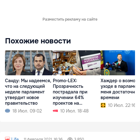
Разместить рекламу на сайте
Похожие новости
Санду: Мы надеемся,
Promo-LEX:
Хаждер о возмож
что на следующей
Прозрачность
уходе в парламент
неделе парламент
пострадала при
меня достаточно
утвердит новое
изучении 64%
времени
правительство
проектов на
10 Июл. 22:16
заседании
18 Июл. 09:02
10 Июл. 18:48
парламента
Life
11 февраля 2021, 16:36
3 850