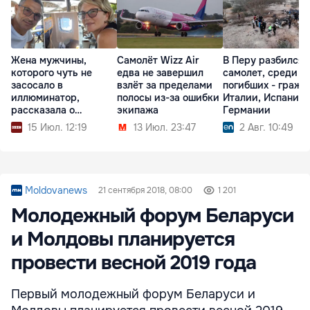
Жена мужчины,
Самолёт Wizz Air
В Перу разбился
которого чуть не
едва не завершил
самолет, среди
засосало в
взлёт за пределами
погибших - гражд
иллюминатор,
полосы из-за ошибки
Италии, Испании 
рассказала о
экипажа
Германии
пережитом
15 Июл. 12:19
13 Июл. 23:47
2 Авг. 10:49
Moldovanews
21 сентября 2018, 08:00
1 201
Молодежный форум Беларуси
и Молдовы планируется
провести весной 2019 года
Первый молодежный форум Беларуси и