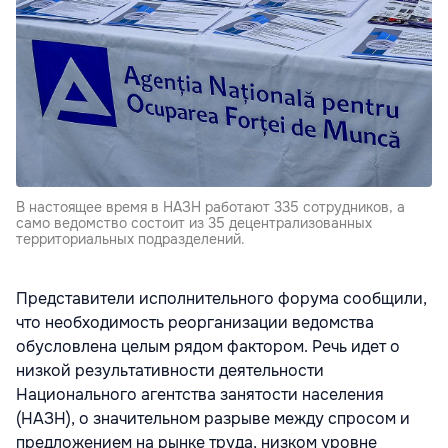
В настоящее время в НАЗН ра­ботают 335 сотрудников, а
само ведомство состоит из 35 децент­рализованных
территориальных подразделений.
Представители исполнитель­ного форума сообщили,
что не­обходимость реорганизации ве­домства
обусловлена целым ря­дом фактором. Речь идет о
низ­кой результативности деятельнос­ти
Национально­го агентства занятости насе­ления
(НАЗН), о значительном разры­ве между спросом и
предложени­ем на рынке труда, низком уровне