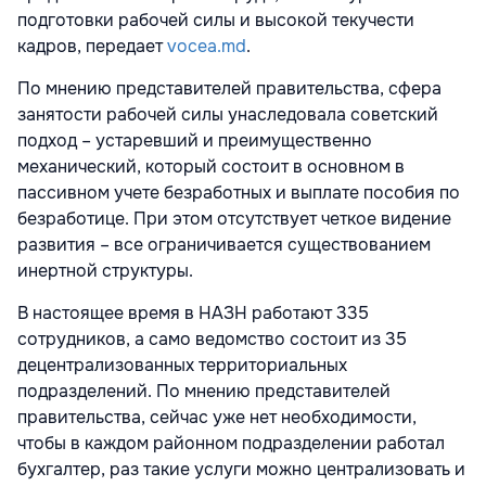
подготовки рабочей силы и высо­кой текучести
кадров, передает
vocea.md
.
По мнению представителей правительства, сфера
занятости рабочей силы унаследовала со­ветский
подход – устаревший и преимущественно
механический, который состоит в основном в
пассивном учете безработных и выплате пособия по
безработи­це. При этом отсутствует четкое видение
развития – все ограничи­вается существованием
инертной структуры.
В настоящее время в НАЗН ра­ботают 335
сотрудников, а само ведомство состоит из 35
децент­рализованных территориальных
подразделений. По мнению пред­ставителей
правительства, сейчас уже нет необходимости,
чтобы в каждом районном подразделе­нии работал
бухгалтер, раз такие услуги можно централизовать и