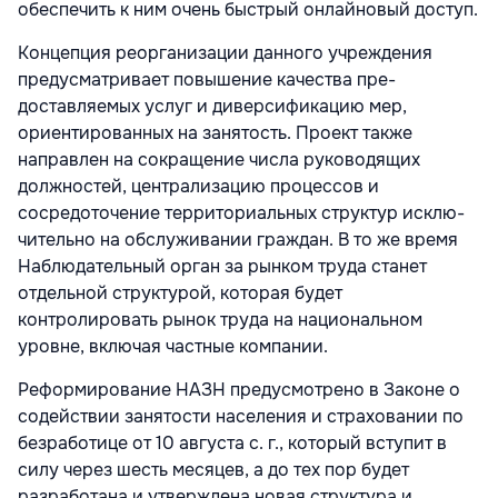
обеспечить к ним очень быстрый онлайновый доступ.
Концепция реорганизации данного учреждения
предусмат­ривает повышение качества пре­
доставляемых услуг и диверсифи­кацию мер,
ориентированных на занятость. Проект также
направ­лен на сокращение числа руково­дящих
должностей, централиза­цию процессов и
сосредоточение территориальных структур исклю­
чительно на обслуживании граж­дан. В то же время
Наблюдатель­ный орган за рынком труда ста­нет
отдельной структурой, кото­рая будет
контролировать рынок труда на национальном
уровне, включая частные компании.
Реформирование НАЗН пре­дусмотрено в Законе о
содейс­твии занятости населения и стра­ховании по
безработице от 10 ав­густа с. г., который вступит в
силу через шесть месяцев, а до тех пор будет
разработана и утвержде­на новая структура и