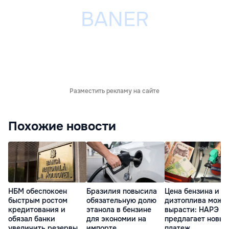
Разместить рекламу на сайте
Похожие новости
НБМ обеспокоен
Бразилия повысила
Цена бензина и
быстрым ростом
обязательную долю
дизтоплива може
кредитования и
этанола в бензине
вырасти: НАРЭ
обязал банки
для экономии на
предлагает новый
увеличить резервы
импорте
платеж