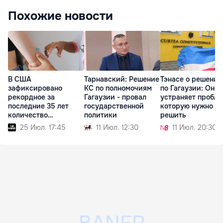
Похожие новости
В США
Тарнавский: Решение
Тэнасе о решении
зафиксировано
КС по полномочиям
по Гагаузии: Оно
рекордное за
Гагаузии - провал
устраняет пробле
последние 35 лет
государственной
которую нужно б
количество
политики
решить
заболевших корью
25 Июл. 17:45
11 Июл. 12:30
11 Июл. 20:30