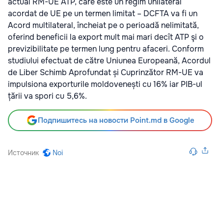
actual RM-UE ATP, care este un regim unilateral
acordat de UE pe un termen limitat – DCFTA va fi un
Acord multilateral, încheiat pe o perioadă nelimitată,
oferind beneficii la export mult mai mari decît ATP şi o
previzibilitate pe termen lung pentru afaceri. Conform
studiului efectuat de către Uniunea Europeană, Acordul
de Liber Schimb Aprofundat și Cuprinzător RM-UE va
impulsiona exporturile moldovenești cu 16% iar PIB-ul
țării va spori cu 5,6%.
Подпишитесь на новости Point.md в Google
Источник
Noi