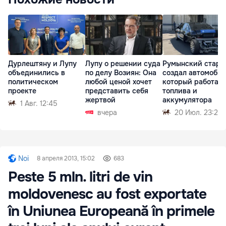
Дурлештяну и Лупу
Лупу о решении суда
Румынский старт
объединились в
по делу Возиян: Она
создал автомобил
политическом
любой ценой хочет
который работает
проекте
представить себя
топлива и
жертвой
аккумулятора
1 Авг. 12:45
вчера
20 Июл. 23:28
Noi
8 апреля 2013, 15:02
683
Peste 5 mln. litri de vin
moldovenesc au fost exportate
în Uniunea Europeană în primele