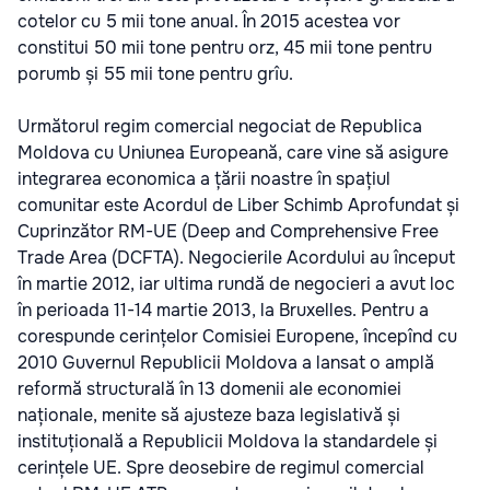
cotelor cu 5 mii tone anual. În 2015 acestea vor
constitui 50 mii tone pentru orz, 45 mii tone pentru
porumb și 55 mii tone pentru grîu.
Următorul regim comercial negociat de Republica
Moldova cu Uniunea Europeană, care vine să asigure
integrarea economica a țării noastre în spațiul
comunitar este Acordul de Liber Schimb Aprofundat și
Cuprinzător RM-UE (Deep and Comprehensive Free
Trade Area (DCFTA). Negocierile Acordului au început
în martie 2012, iar ultima rundă de negocieri a avut loc
în perioada 11-14 martie 2013, la Bruxelles. Pentru a
corespunde cerințelor Comisiei Europene, începînd cu
2010 Guvernul Republicii Moldova a lansat o amplă
reformă structurală în 13 domenii ale economiei
naționale, menite să ajusteze baza legislativă și
instituțională a Republicii Moldova la standardele și
cerințele UE. Spre deosebire de regimul comercial