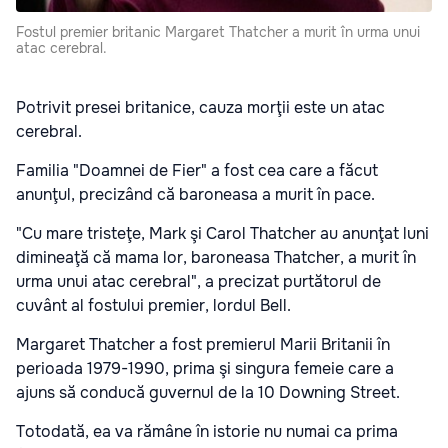
Fostul premier britanic Margaret Thatcher a murit în urma unui
atac cerebral.
Potrivit presei britanice, cauza morţii este un atac
cerebral.
Familia "Doamnei de Fier" a fost cea care a făcut
anunţul, precizând că baroneasa a murit în pace.
"Cu mare tristeţe, Mark şi Carol Thatcher au anunţat luni
dimineaţă că mama lor, baroneasa Thatcher, a murit în
urma unui atac cerebral", a precizat purtătorul de
cuvânt al fostului premier, lordul Bell.
Margaret Thatcher a fost premierul Marii Britanii în
perioada 1979-1990, prima şi singura femeie care a
ajuns să conducă guvernul de la 10 Downing Street.
Totodată, ea va rămâne în istorie nu numai ca prima