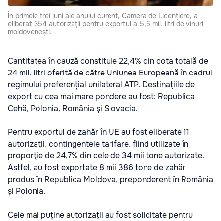
În primele trei luni ale anului curent, Camera de Licențiere, a
eliberat 354 autorizaţii pentru exportul a 5,6 mil. litri de vinuri
moldovenești.
Cantitatea în cauză constituie 22,4% din cota totală de
24 mil. litri oferită de către Uniunea Europeană în cadrul
regimului preferențial unilateral ATP. Destinaţiile de
export cu cea mai mare pondere au fost: Republica
Cehă, Polonia, România și Slovacia.
Pentru exportul de zahăr în UE au fost eliberate 11
autorizaţii, contingentele tarifare, fiind utilizate în
proporţie de 24,7% din cele de 34 mii tone autorizate.
Astfel, au fost exportate 8 mii 386 tone de zahăr
produs în Republica Moldova, preponderent în România
și Polonia.
Cele mai puține autorizații au fost solicitate pentru