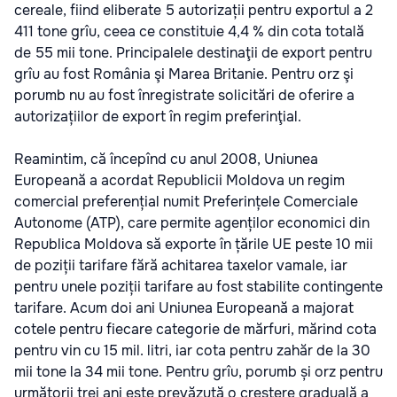
cereale, fiind eliberate 5 autorizații pentru exportul a 2
411 tone grîu, ceea ce constituie 4,4 % din cota totală
de 55 mii tone. Principalele destinaţii de export pentru
grîu au fost România şi Marea Britanie. Pentru orz şi
porumb nu au fost înregistrate solicitări de oferire a
autorizațiilor de export în regim preferinţial.
Reamintim, că începînd cu anul 2008, Uniunea
Europeană a acordat Republicii Moldova un regim
comercial preferențial numit Preferințele Comerciale
Autonome (ATP), care permite agenților economici din
Republica Moldova să exporte în țările UE peste 10 mii
de poziții tarifare fără achitarea taxelor vamale, iar
pentru unele poziții tarifare au fost stabilite contingente
tarifare. Acum doi ani Uniunea Europeană a majorat
cotele pentru fiecare categorie de mărfuri, mărind cota
pentru vin cu 15 mil. litri, iar cota pentru zahăr de la 30
mii tone la 34 mii tone. Pentru grîu, porumb și orz pentru
următorii trei ani este prevăzută o creștere graduală a