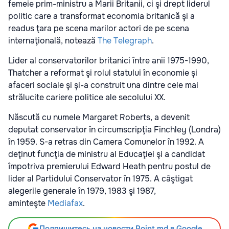
femeie prim-ministru a Marii Britanii, ci şi drept liderul
politic care a transformat economia britanică şi a
readus ţara pe scena marilor actori de pe scena
internaţională, notează
The Telegraph
.
Lider al conservatorilor britanici între anii 1975-1990,
Thatcher a reformat şi rolul statului în economie şi
afaceri sociale şi şi-a construit una dintre cele mai
strălucite cariere politice ale secolului XX.
Născută cu numele Margaret Roberts, a devenit
deputat conservator în circumscripţia Finchley (Londra)
în 1959. S-a retras din Camera Comunelor în 1992. A
deţinut funcţia de ministru al Educaţiei şi a candidat
împotriva premierului Edward Heath pentru postul de
lider al Partidului Conservator în 1975. A câştigat
alegerile generale în 1979, 1983 şi 1987,
aminteşte
Mediafax
.
Подпишитесь на новости Point.md в Google