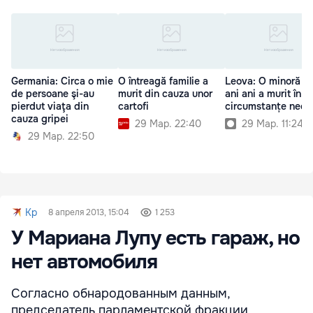
Germania: Circa o mie
O întreagă familie a
Leova: O minoră d
de persoane şi-au
murit din cauza unor
ani ani a murit în
pierdut viaţa din
cartofi
circumstanțe necla
cauza gripei
29 Мар. 22:40
29 Мар. 11:24
29 Мар. 22:50
Kp
8 апреля 2013, 15:04
1 253
У Мариана Лупу есть гараж, но
нет автомобиля
Согласно обнародованным данным,
председатель парламентской фракции