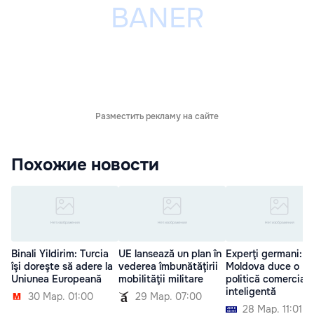
Разместить рекламу на сайте
Похожие новости
Binali Yildirim: Turcia
UE lansează un plan în
Experţi germani:
îşi doreşte să adere la
vederea îmbunătăţirii
Moldova duce o
Uniunea Europeană
mobilităţii militare
politică comercială
inteligentă
30 Мар. 01:00
29 Мар. 07:00
28 Мар. 11:01