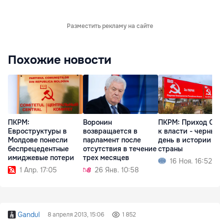
Разместить рекламу на сайте
Похожие новости
ПКРМ:
Воронин
ПКРМ: Приход Са
Евроструктуры в
возвращается в
к власти - черный
Молдове понесли
парламент после
день в истории
беспрецедентные
отсутствия в течение
страны
имиджевые потери
трех месяцев
16 Ноя. 16:52
1 Апр. 17:05
26 Янв. 10:58
Gandul
8 апреля 2013, 15:06
1 852