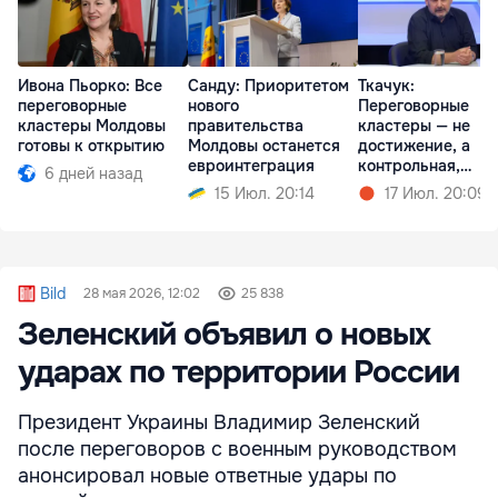
Ивона Пьорко: Все
Санду: Приоритетом
Ткачук:
переговорные
нового
Переговорные
кластеры Молдовы
правительства
кластеры — не
готовы к открытию
Молдовы останется
достижение, а
евроинтеграция
контрольная,
6 дней назад
которую можешь 
15 Июл. 20:14
17 Июл. 20:09
сдать
Bild
28 мая 2026, 12:02
25 838
Зеленский объявил о новых
ударах по территории России
Президент Украины Владимир Зеленский
после переговоров с военным руководством
анонсировал новые ответные удары по