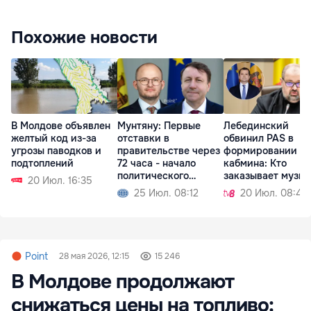
Похожие новости
В Молдове объявлен
Мунтяну: Первые
Лебединский
желтый код из-за
отставки в
обвинил PAS в
угрозы паводков и
правительстве через
формировании
подтоплений
72 часа - начало
кабмина: Кто
политического
заказывает музык
20 Июл. 16:35
кризиса
тот и танцует
25 Июл. 08:12
20 Июл. 08:42
Point
28 мая 2026, 12:15
15 246
В Молдове продолжают
снижаться цены на топливо: