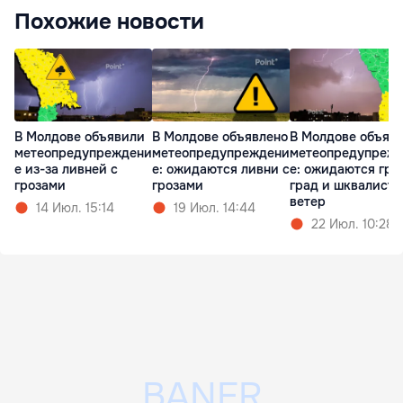
Похожие новости
В Молдове объявили
В Молдове объявлено
В Молдове объяв
метеопредупреждени
метеопредупреждени
метеопредупреж
е из-за ливней с
е: ожидаются ливни с
е: ожидаются гро
грозами
грозами
град и шквалист
ветер
14 Июл. 15:14
19 Июл. 14:44
22 Июл. 10:28