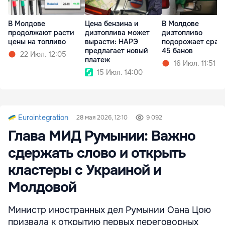
В Молдове
Цена бензина и
В Молдове
продолжают расти
дизтоплива может
дизтопливо
цены на топливо
вырасти: НАРЭ
подорожает сразу
предлагает новый
45 банов
22 Июл. 12:05
платеж
16 Июл. 11:51
15 Июл. 14:00
Eurointegration
28 мая 2026, 12:10
9 092
Глава МИД Румынии: Важно
сдержать слово и открыть
кластеры с Украиной и
Молдовой
Министр иностранных дел Румынии Оана Цою
призвала к открытию первых переговорных