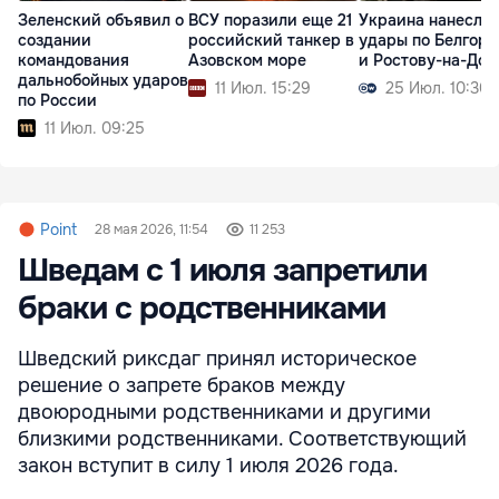
Зеленский объявил о
ВСУ поразили еще 21
Украина нанесла
создании
российский танкер в
удары по Белгоро
командования
Азовском море
и Ростову-на-Дон
дальнобойных ударов
11 Июл. 15:29
25 Июл. 10:30
по России
11 Июл. 09:25
Point
28 мая 2026, 11:54
11 253
Шведам с 1 июля запретили
браки с родственниками
Шведский риксдаг принял историческое
решение о запрете браков между
двоюродными родственниками и другими
близкими родственниками. Соответствующий
закон вступит в силу 1 июля 2026 года.