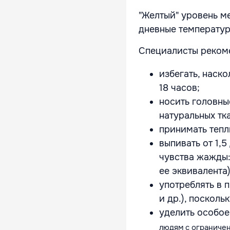
"Желтый" уровень м
дневные температу
Специалисты рекоме
избегать, наск
18 часов;
носить головны
натуральных тк
принимать тепл
выпивать от 1,
чувства жажды:
ее эквивалента
употреблять в 
и др.), поскол
уделить особо
людям с ограничен