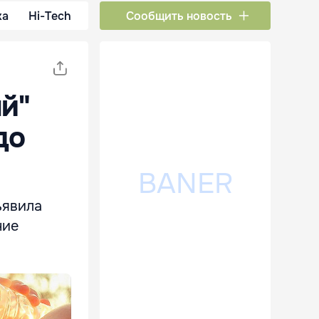
ка
Hi-Tech
Сообщить новость
й"
до
ъявила
ние