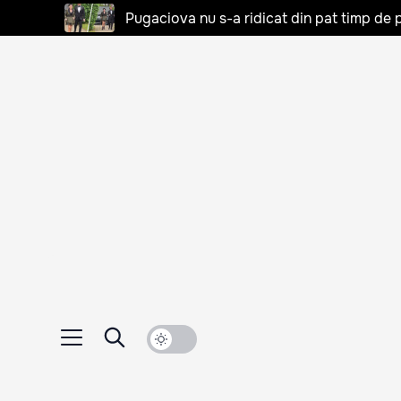
Pugaciova nu s-a ridicat din pat timp de pa