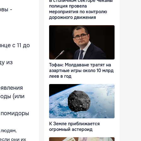
В столичном секторе Чеканы
полиция провела
овы -
мероприятия по контролю
дорожного движения
нце с 11 до
ду из
Тофан: Молдаване тратят на
азартные игры около 10 млрд
леев в год
оявления
воды (или
, помидоры
К Земле приближается
огромный астероид
 людям,
если они их