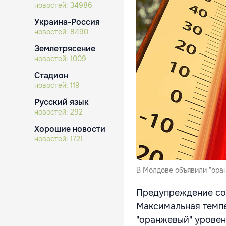
новостей:
34986
Украина-Россия
новостей:
8490
Землетрясение
новостей:
1009
Стадион
новостей:
119
Русский язык
новостей:
292
Хорошие новости
новостей:
1721
В Молдове объявили "ора
Предупреждение соо
Максимальная темпе
"оранжевый" уровен