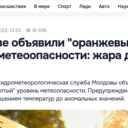
оисшествия
В мире
Спорт
Леди
Авто
Нау
023, 13:53
16 596
ве объявили "оранжевы
метеоопасности: жара 
гидрометеорологическая служба Молдовы об
елтый" уровень метеоопасности. Предупрежде
шением температур до аномальных значений.