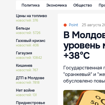
Политика
Экономика
Общество
Пр
Цены на топливо
новостей:
376
25 августа 2
Point
Бельцы
В Молдо
новостей:
5726
Газовый кризис
уровень 
новостей:
406
+38°C
Гагаузия
новостей:
10842
Кишинев
Государственная 
новостей:
767
"оранжевый" и "ж
ДТП в Молдове
обусловлено повы
новостей:
7818
Нет войне
новостей:
131
Приднестровье