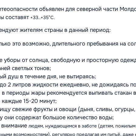
етеоопасности объявлен для северной части Молд
ры составят
+33..+35°C
.
ндуют жителям страны в данный период:
олько это возможно, длительного пребывания на сол
е уборы от солнца, свободную и просторную одеж
аней светлых тонов;
ый душ в течение дня, не вытираясь;
5 до 2 литров жидкости ежедневно, не дожидаясь п
 в периоды жары рекомендуется выпивать стакан 
) каждые 15-20 минут;
пищу свежие фрукты и овощи (дыня, сливы, огурцы
ьку они содержат большое количество воды;
е внимание
людям, нуждающимся в заботе
(детям, пожилым
ными возможностями), регулярно предлагая им питьё, даже 