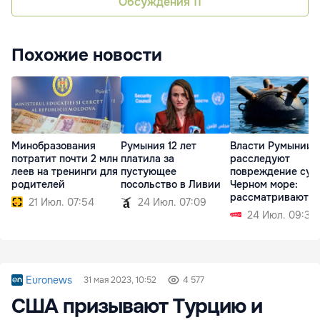
Обсуждения
11
Похожие новости
Минобразования
Румыния 12 лет
Власти Румынии
потратит почти 2 млн
платила за
расследуют
леев на тренинги для
пустующее
повреждение суд
родителей
посольство в Ливии
Черном море:
рассматриваются
21 Июл. 07:54
24 Июл. 07:09
две версии
24 Июл. 09:32
Euronews
31 мая 2023, 10:52
4 577
США призывают Турцию и