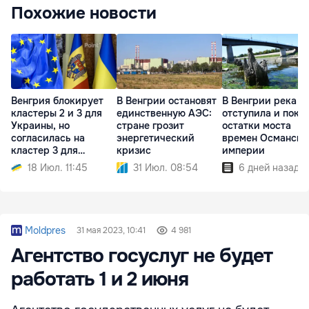
Похожие новости
Венгрия блокирует
В Венгрии остановят
В Венгрии река Т
кластеры 2 и 3 для
единственную АЭС:
отступила и пока
Украины, но
стране грозит
остатки моста
согласилась на
энергетический
времен Османско
кластер 3 для
кризис
империи
Молдовы
18 Июл. 11:45
31 Июл. 08:54
6 дней назад
Moldpres
31 мая 2023, 10:41
4 981
Агентство госуслуг не будет
работать 1 и 2 июня