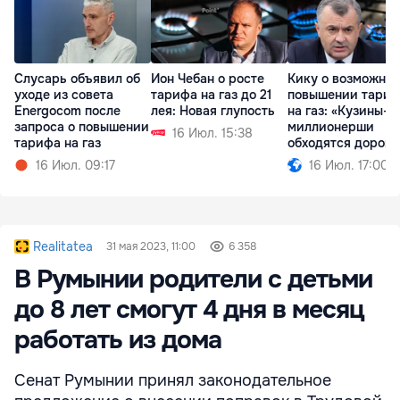
Слусарь объявил об
Ион Чебан о росте
Кику о возможно
уходе из совета
тарифа на газ до 21
повышении тари
Energocom после
лея: Новая глупость
на газ: «Кузины-
запроса о повышении
миллионерши
16 Июл. 15:38
тарифа на газ
обходятся дорого.
16 Июл. 09:17
16 Июл. 17:00
Realitatea
31 мая 2023, 11:00
6 358
В Румынии родители с детьми
до 8 лет смогут 4 дня в месяц
работать из дома
Сенат Румынии принял законодательное