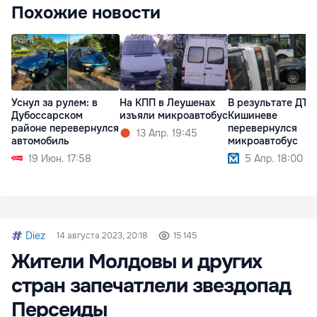
Похожие новости
Уснул за рулем: в
На КПП в Леушенах
В результате ДТП
Дубоссарском
изъяли микроавтобус
Кишиневе
районе перевернулся
перевернулся
13 Апр. 19:45
автомобиль
микроавтобус
19 Июн. 17:58
5 Апр. 18:00
Diez
14 августа 2023, 20:18
15 145
Жители Молдовы и других
стран запечатлели звездопад
Персеиды