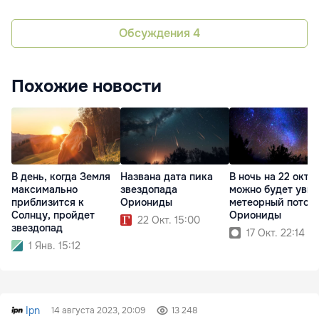
Обсуждения
4
Похожие новости
В день, когда Земля
Названа дата пика
В ночь на 22 октя
максимально
звездопада
можно будет уви
приблизится к
Ориониды
метеорный поток
Солнцу, пройдет
Ориониды
22 Окт. 15:00
звездопад
17 Окт. 22:14
1 Янв. 15:12
Ipn
14 августа 2023, 20:09
13 248