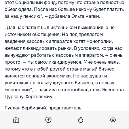
этот Социальный фонд, потому что страна полностью
обезлюдела. После нас больше некому будет платить
за нашу пенсию”, — добавила Ольга Чапки.
„Для нас патент был источником выживания, а не
источником обогащения. Но под предлогом
введения кассовых аппаратов хотят монополии,
желают ликвидировать рынки. В условиях, когда нас
вынуждают работать с кассовым аппаратом, — очень
просто, — мы самоликвидируемся. Мне очень жаль,
потому что в любой другой стране малый бизнес
является основой экономики. Но нас душат и
уничтожают в пользу крупного бизнеса, в пользу
монополии”, — заявила патентообладатель Элеонора
Цуркану-Хергележиу.
Руслан Вербицкий, представитель
патентообладателей, подчеркнул, что патент не
является привилегией или роскошью. Патент для
большинства их владельцев является единственным