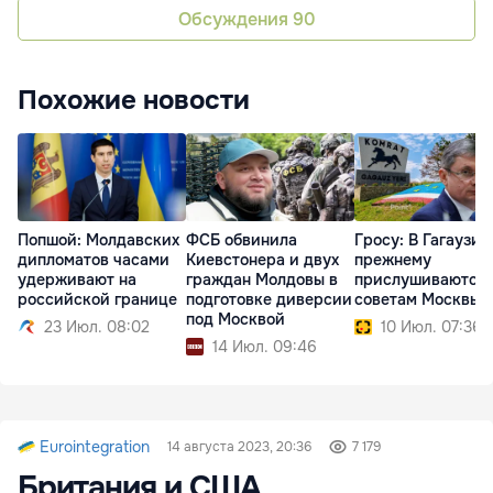
Обсуждения
90
Похожие новости
Попшой: Молдавских
ФСБ обвинила
Гросу: В Гагаузии
дипломатов часами
Киевстонера и двух
прежнему
удерживают на
граждан Молдовы в
прислушиваются 
российской границе
подготовке диверсии
советам Москвы
под Москвой
23 Июл. 08:02
10 Июл. 07:36
14 Июл. 09:46
Eurointegration
14 августа 2023, 20:36
7 179
Британия и США