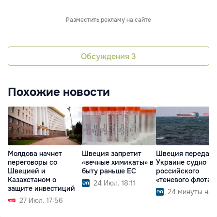
Разместить рекламу на сайте
Обсуждения
3
Похожие новости
Молдова начнет
Швеция запретит
Швеция передаст
переговоры со
«вечные химикаты» в
Украине судно
Швецией и
быту раньше ЕС
российского
Казахстаном о
«теневого флота»
24 Июл. 18:11
защите инвестиций
24 минуты наз
27 Июл. 17:56