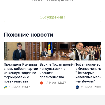
Обсуждения
1
Похожие новости
Президент Румынии
Василе Тофан провёл
Тофан после встр
вновь собрал партии
консультации с
с бизнесменами:
на консультации по
членами
"Некоторые
формированию
правительства
налоговые меры
правительства
неизбежны"
13 Июл. 14:47
13 Июл. 13:47
15 Июл. 20:01