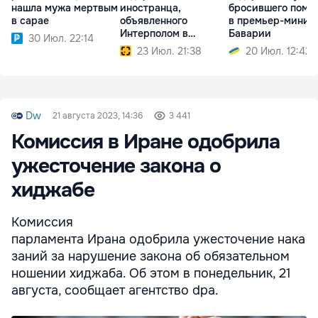
нашла мужа мертвым
иностранца,
бросившего поми
в сарае
объявленного
в премьер-минис
Интерполом в
Баварии
30 Июл. 22:14
международный
23 Июл. 21:38
20 Июл. 12:42
розыск
Dw
21 августа 2023, 14:36
3 441
Комиссия в Иране одобрила
ужесточение закона о
хиджабе
Комиссия
парламента Ирана одобрила ужесточение нака
заний за нарушение закона об обязательном
ношении хиджаба. Об этом в понедельник, 21
августа, сообщает агентство dpa.