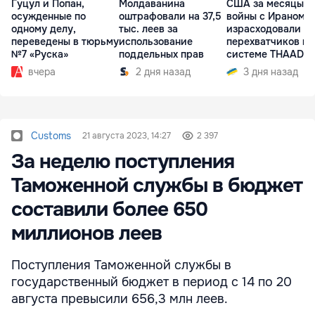
Гуцул и Попан,
Молдаванина
США за месяцы
осужденные по
оштрафовали на 37,5
войны с Ираном
одному делу,
тыс. леев за
израсходовали 8
переведены в тюрьму
использование
перехватчиков к
№7 «Руска»
поддельных прав
системе THAAD
вчера
2 дня назад
3 дня назад
Customs
21 августа 2023, 14:27
2 397
За неделю поступления
Таможенной службы в бюджет
составили более 650
миллионов леев
Поступления Таможенной службы в
государственный бюджет в период с 14 по 20
августа превысили 656,3 млн леев.