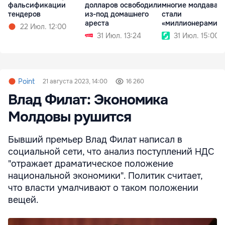
фальсификации
долларов освободили
многие молдаван
тендеров
из-под домашнего
стали
ареста
«миллионерами» 
22 Июл. 12:00
бумаге
31 Июл. 13:24
31 Июл. 15:00
Point
21 августа 2023, 14:00
16 260
Влад Филат: Экономика
Молдовы рушится
Бывший премьер Влад Филат написал в
социальной сети, что анализ поступлений НДС
"отражает драматическое положение
национальной экономики". Политик считает,
что власти умалчивают о таком положении
вещей.