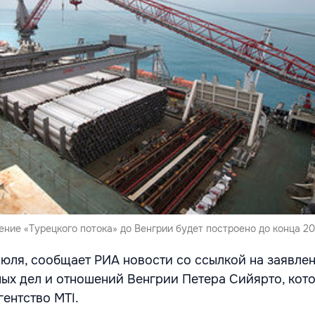
ние «Турецкого потока» до Венгрии будет построено до конца 20
 июля, сообщает РИА новости со ссылкой на заявле
ых дел и отношений Венгрии Петера Сийярто, кот
ентство MTI.