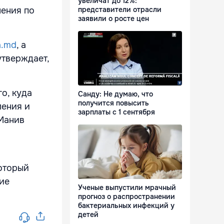
увеличат до 12%:
шения по
представители отрасли
заявили о росте цен
a.md
, а
утверждает,
о, куда
Санду: Не думаю, что
получится повысить
ления и
зарплаты с 1 сентября
 Манив
который
ие
Ученые выпустили мрачный
прогноз о распространении
бактериальных инфекций у
детей