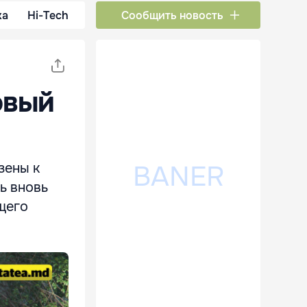
ка
Hi-Tech
Сообщить новость
овый
зены к
ь вновь
щего