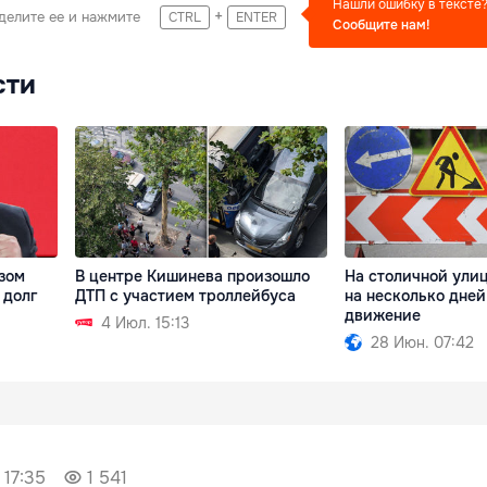
Нашли ошибку в тексте
+
делите ее и нажмите
CTRL
ENTER
Сообщите нам!
сти
зом
В центре Кишинева произошло
На столичной ули
 долг
ДТП с участием троллейбуса
на несколько дне
движение
4 Июл. 15:13
28 Июн. 07:42
 17:35
1 541