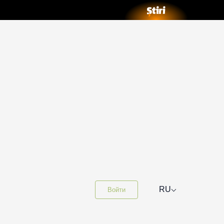
⌵
RU
Войти