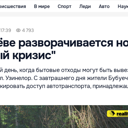
оисшествия
В мире
Спорт
Леди
Авто
Нау
 17:39
4 793
ве разворачивается н
й кризис"
 день, когда бытовые отходы могут быть выве
л. Узинелор. С завтрашнего дня жители Бубуеч
кировать доступ автотранспорта, принадлежа