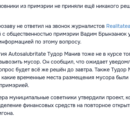
новники из примэрии не приняли ещё никакого ре
озаву не ответил на звонок журналистов
Realitate
й с общественностью примэрии Вадим Брынзанюк 
 информацией по этому вопросу.
я Autosalubritate Тудор Манив тоже не в курсе тог
 вывозить мусор. Он сообщил, что ожидает уведом
вопрос будет всё же решён до завтра. Также Тудор
ет, какие временные места размещения мусора были
примэрией.
ера муниципальные советники утвердили проект, 
деление финансовых средств на повторное открыт
гона.