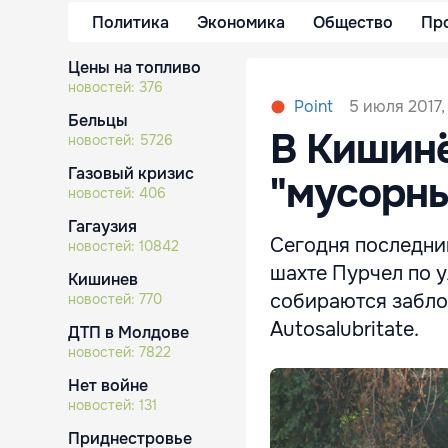
Политика
Экономика
Общество
Пр
Цены на топливо
новостей:
376
5 июля 2017,
Point
Бельцы
В Кишинё
новостей:
5726
Газовый кризис
"мусорны
новостей:
406
Гагаузия
Сегодня последний
новостей:
10842
шахте Пурчел по у
Кишинев
собираются забло
новостей:
770
Autosalubritate.
ДТП в Молдове
новостей:
7822
Нет войне
новостей:
131
Приднестровье