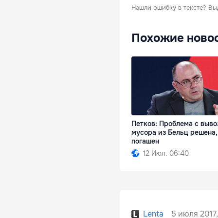
Нашли ошибку в тексте?
Вы
Похожие ново
Петков: Проблема с выво
мусора из Бельц решена,
погашен
12 Июл. 06:40
5 июля 2017,
Lenta