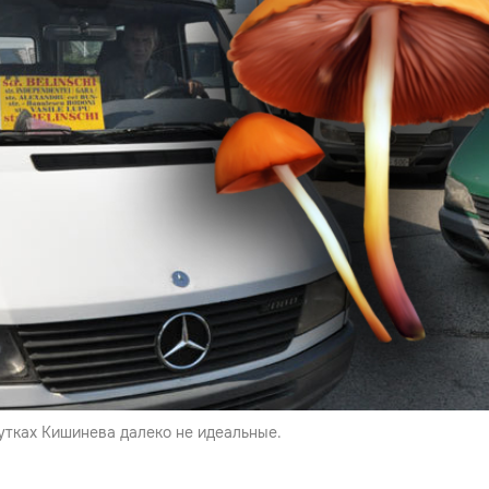
утках Кишинева далеко не идеальные.