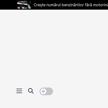
Crește numărul benzinăriilor fără motorină