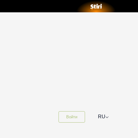
⌵
RU
Войти