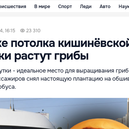
оисшествия
В мире
Спорт
Леди
Авто
Нау
, 16:15
23 310
е потолка кишинёвско
и растут грибы
тки - идеальное место для выращивания грибо
ассажиров снял настоящую плантацию на обши
обуса.