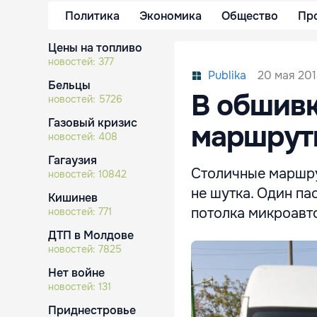
Политика
Экономика
Общество
Пр
Цены на топливо
новостей:
377
20 мая 2014
Publika
Бельцы
В обшивк
новостей:
5726
Газовый кризис
маршрутк
новостей:
408
Гагаузия
Столичные маршру
новостей:
10842
не шутка. Один п
Кишинев
потолка микроавт
новостей:
771
ДТП в Молдове
новостей:
7825
Нет войне
новостей:
131
Приднестровье