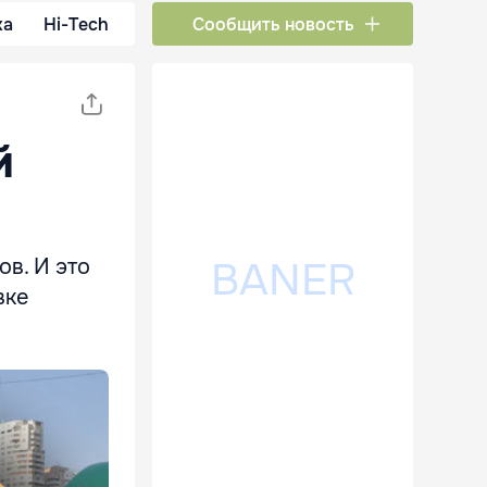
ка
Hi-Tech
Сообщить новость
й
в. И это
вке