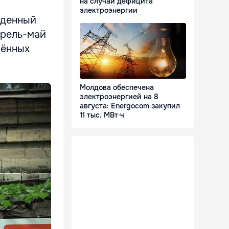
на случай дефицита
электроэнергии
еденный
прель-май
лённых
Молдова обеспечена
электроэнергией на 8
августа: Energocom закупил
11 тыс. МВт·ч