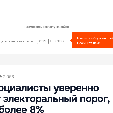
Разместить рекламу на сайте
Нашли ошибку в тексте
+
делите ее и нажмите
CTRL
ENTER
Сообщите нам!
2 053
оциалисты уверенно
 электоральный порог,
более 8%