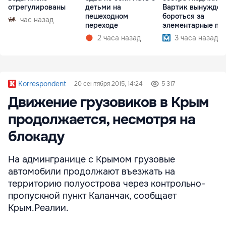
отрегулированы
детьми на
Вартик вынужден
пешеходном
бороться за
час назад
переходе
элементарные пр
2 часа назад
3 часа назад
Korrespondent
20 сентября 2015, 14:24
5 317
Движение грузовиков в Крым
продолжается, несмотря на
блокаду
На админгранице с Крымом грузовые
автомобили продолжают въезжать на
территорию полуострова через контрольно-
пропускной пункт Каланчак, сообщает
Крым.Реалии.