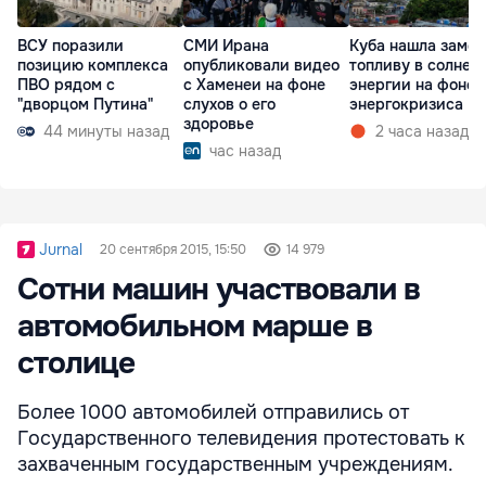
ВСУ поразили
СМИ Ирана
Куба нашла замен
позицию комплекса
опубликовали видео
топливу в солнеч
ПВО рядом с
с Хаменеи на фоне
энергии на фоне
"дворцом Путина"
слухов о его
энергокризиса
здоровье
44 минуты назад
2 часа назад
час назад
Jurnal
20 сентября 2015, 15:50
14 979
Сотни машин участвовали в
автомобильном марше в
столице
Более 1000 автомобилей отправились от
Государственного телевидения протестовать к
захваченным государственным учреждениям.