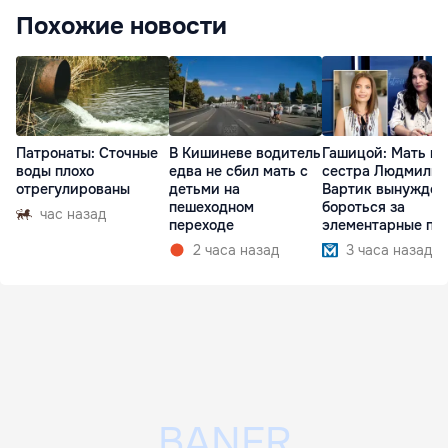
Похожие новости
Патронаты: Сточные
В Кишиневе водитель
Гашицой: Мать и
воды плохо
едва не сбил мать с
сестра Людмилы
отрегулированы
детьми на
Вартик вынужден
пешеходном
бороться за
час назад
переходе
элементарные пр
2 часа назад
3 часа назад