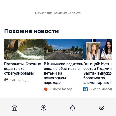
Разместить рекламу на сайте
Похожие новости
Патронаты: Сточные
В Кишиневе водитель
Гашицой: Мать и
воды плохо
едва не сбил мать с
сестра Людмилы
отрегулированы
детьми на
Вартик вынужден
пешеходном
бороться за
час назад
переходе
элементарные пр
2 часа назад
3 часа назад
Ria
20 сентября 2015, 13:15
5 041