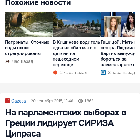
Похожие новости
Патронаты: Сточные
В Кишиневе водитель
Гашицой: Мать и
воды плохо
едва не сбил мать с
сестра Людмилы
отрегулированы
детьми на
Вартик вынужден
пешеходном
бороться за
час назад
переходе
элементарные пр
2 часа назад
3 часа назад
Gazeta
20 сентября 2015, 13:46
1 862
На парламентских выборах в
Греции лидирует СИРИЗА
Ципраса