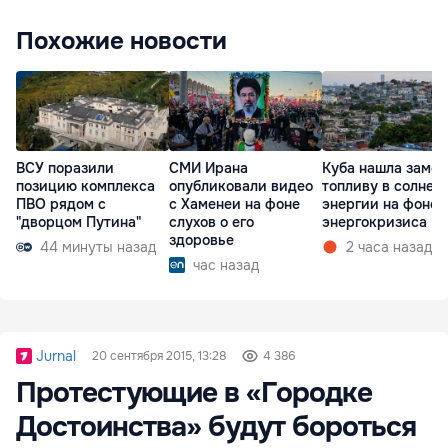
Похожие новости
ВСУ поразили
СМИ Ирана
Куба нашла замен
позицию комплекса
опубликовали видео
топливу в солнеч
ПВО рядом с
с Хаменеи на фоне
энергии на фоне
"дворцом Путина"
слухов о его
энергокризиса
здоровье
44 минуты назад
2 часа назад
час назад
Jurnal
20 сентября 2015, 13:28
4 386
Протестующие в «Городке
Достоинства» будут бороться