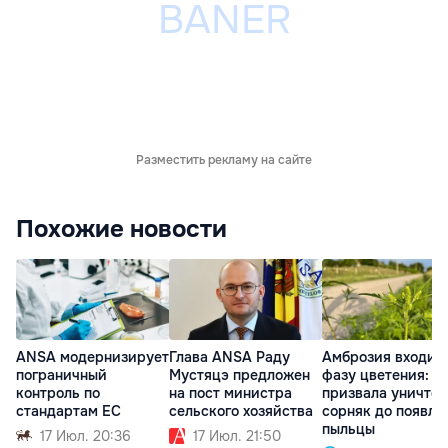
Разместить рекламу на сайте
Похожие новости
ANSA модернизирует
Глава ANSA Раду
Амброзия входит 
пограничный
Мустяцэ предложен
фазу цветения: 
контроль по
на пост министра
призвала уничто
стандартам ЕС
сельского хозяйства
сорняк до появле
пыльцы
17 Июл. 20:36
17 Июл. 21:50