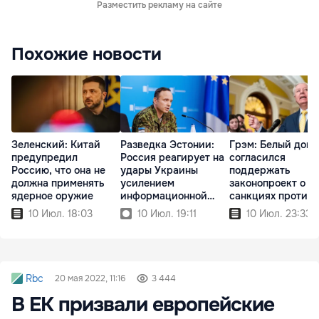
Разместить рекламу на сайте
Похожие новости
Зеленский: Китай
Разведка Эстонии:
Грэм: Белый дом
предупредил
Россия реагирует на
согласился
Россию, что она не
удары Украины
поддержать
должна применять
усилением
законопроект о н
ядерное оружие
информационной
санкциях против
войны
России
10 Июл. 18:03
10 Июл. 19:11
10 Июл. 23:33
Rbc
20 мая 2022, 11:16
3 444
В ЕК призвали европейские