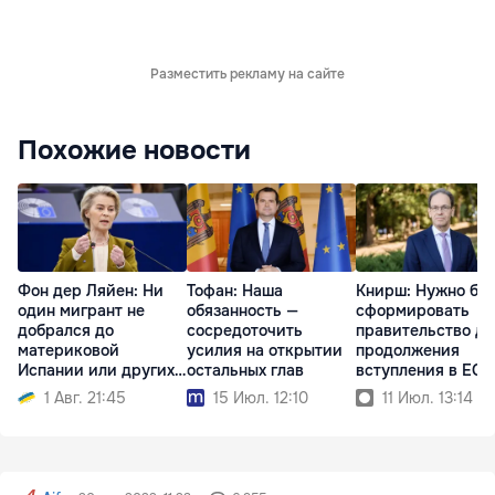
Разместить рекламу на сайте
Похожие новости
Фон дер Ляйен: Ни
Тофан: Наша
Книрш: Нужно бы
один мигрант не
обязанность —
сформировать
добрался до
сосредоточить
правительство дл
материковой
усилия на открытии
продолжения
Испании или других
остальных глав
вступления в ЕС
стран ЕС
1 Авг. 21:45
15 Июл. 12:10
11 Июл. 13:14