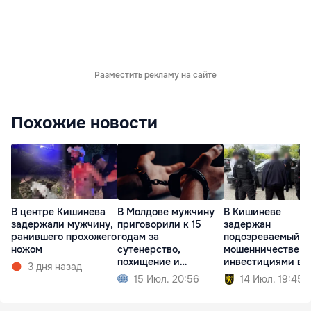
Разместить рекламу на сайте
Похожие новости
В центре Кишинева
В Молдове мужчину
В Кишиневе
задержали мужчину,
приговорили к 15
задержан
ранившего прохожего
годам за
подозреваемый в
ножом
сутенерство,
мошенничестве с
похищение и
инвестициями в
3 дня назад
изнасилование
недвижимость
15 Июл. 20:56
14 Июл. 19:45