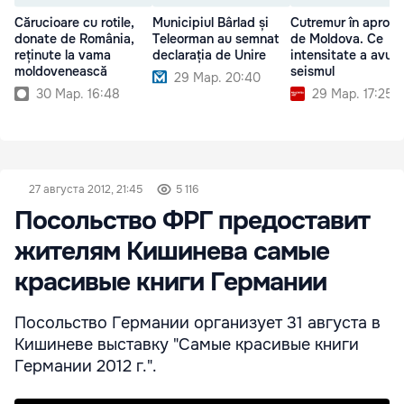
Cărucioare cu rotile,
Municipiul Bârlad și
Cutremur în apropi
donate de România,
Teleorman au semnat
de Moldova. Ce
reținute la vama
declarația de Unire
intensitate a avut
moldovenească
seismul
29 Мар. 20:40
30 Мар. 16:48
29 Мар. 17:25
27 августа 2012, 21:45
5 116
Посольство ФРГ предоставит
жителям Кишинева самые
красивые книги Германии
Посольство Германии организует 31 августа в
Кишиневе выставку "Самые красивые книги
Германии 2012 г.".