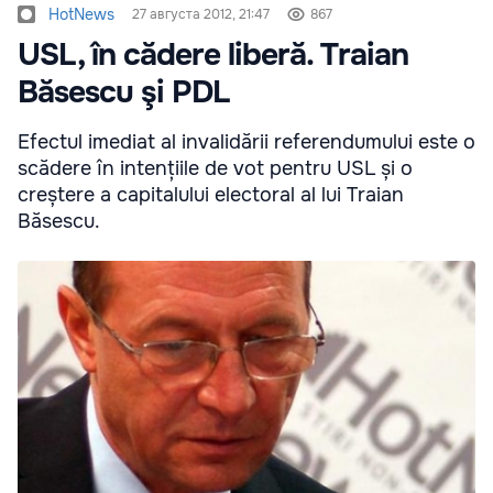
HotNews
27 августа 2012, 21:47
867
USL, în cădere liberă. Traian
Băsescu şi PDL
Efectul imediat al invalidării referendumului este o
scădere în intențiile de vot pentru USL și o
creștere a capitalului electoral al lui Traian
Băsescu.