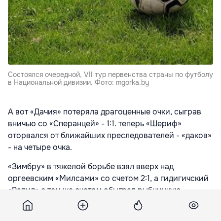
Состоялся очередной, VII тур первенства страны по футболу
в Национальной дивизии. Фото: mgorka.by
А вот «Дачия» потеряла драгоценные очки, сыграв
вничью со «Сперанцей» - 1:1. теперь «Шериф»
оторвался от ближайших преследователей - «даков»
- на четыре очка.
«Зимбру» в тяжелой борьбе взял вверх над
оргеевским «Милсами» со счетом 2:1, а гидигичский
«Рапид» с тем же счетом обыграл рыбницкую
«Искру-Сталь». Столичная «Академия» с популярным
счетом 261 обыграла атакский «Нистру», а