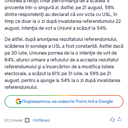
Uniunea a reuşit chiar performanţa de a scădea 5
procente într-o singură zi. Astfel, pe 21 august, 59%
dintre respondenţi au declarat că vor vota cu USL, în
timp ce doar la o zi după invalidarea referendumului 22
august, intenţia de vot a Uniunii a scăzut la 54%.
De altfel, după anunţarea rezultatului referendumului,
scăderea în sondaje a USL a fost constantă. Astfel dacă
pe 30 iulie, Uniunea pornea de la o intenţie de vot de
64%, atunci urmare a refuzului de a accepta rezultatul
referendumului şi a încercărilor de a modifica listele
electorale, a scăzut la 61% pe 31 iulie, la 59% pe 21
august, pentru a ajunge la 54% la o zi după invalidarea
referendumului.
Подпишитесь на новости Point.md в Google
Источник
HotNews