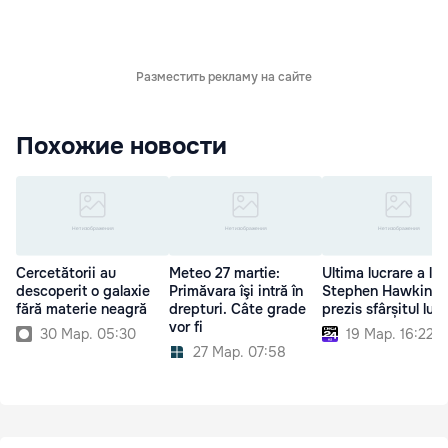
Разместить рекламу на сайте
Похожие новости
Cercetătorii au
Meteo 27 martie:
Ultima lucrare a lui
descoperit o galaxie
Primăvara îşi intră în
Stephen Hawking.
fără materie neagră
drepturi. Câte grade
prezis sfârșitul lumi
vor fi
30 Мар. 05:30
19 Мар. 16:22
27 Мар. 07:58