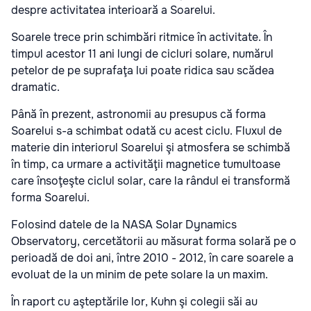
despre activitatea interioară a Soarelui.
Soarele trece prin schimbări ritmice în activitate. În
timpul acestor 11 ani lungi de cicluri solare, numărul
petelor de pe suprafaţa lui poate ridica sau scădea
dramatic.
Până în prezent, astronomii au presupus că forma
Soarelui s-a schimbat odată cu acest ciclu. Fluxul de
materie din interiorul Soarelui şi atmosfera se schimbă
în timp, ca urmare a activităţii magnetice tumultoase
care însoţeşte ciclul solar, care la rândul ei transformă
forma Soarelui.
Folosind datele de la NASA Solar Dynamics
Observatory, cercetătorii au măsurat forma solară pe o
perioadă de doi ani, între 2010 - 2012, în care soarele a
evoluat de la un minim de pete solare la un maxim.
În raport cu aşteptările lor, Kuhn şi colegii săi au