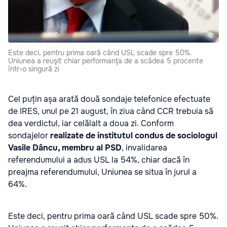
Este deci, pentru prima oară când USL scade spre 50%.
Uniunea a reuşit chiar performanţa de a scădea 5 procente
într-o singură zi
Cel puțin așa arată două sondaje telefonice efectuate
de IRES, unul pe 21 august, în ziua când CCR trebuia să
dea verdictul, iar celălalt a doua zi. Conform
sondajelor
realizate de institutul condus de sociologul
Vasile Dâncu, membru al PSD
, invalidarea
referendumului a adus USL la 54%, chiar dacă în
preajma referendumului, Uniunea se situa în jurul a
64%.
Este deci, pentru prima oară când USL scade spre 50%.