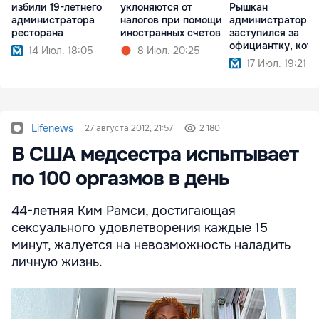
избили 19-летнего
уклоняются от
Рышкан
администратора
налогов при помощи
администратор
ресторана
иностранных счетов
заступился за
официантку, кот
14 Июл. 18:05
8 Июл. 20:25
угрожали
17 Июл. 19:21
Lifenews
27 августа 2012, 21:57
2 180
В США медсестра испытывает
по 100 оргазмов в день
44-летняя Ким Рамси, достигающая
сексуального удовлетворения каждые 15
минут, жалуется на невозможность наладить
личную жизнь.