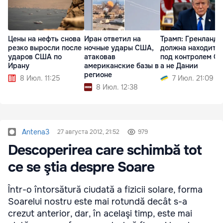
Цены на нефть снова
Иран ответил на
Трамп: Гренланди
резко выросли после
ночные удары США,
должна находить
ударов США по
атаковав
под контролем С
Ирану
американские базы в
а не Дании
регионе
8 Июл. 11:25
7 Июл. 21:09
8 Июл. 12:38
Antena3
27 августа 2012, 21:52
979
Descoperirea care schimbă tot
ce se ştia despre Soare
Într-o întorsătură ciudată a fizicii solare, forma
Soarelui nostru este mai rotundă decât s-a
crezut anterior, dar, în acelaşi timp, este mai