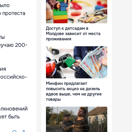
рыло
 протеста
Доступ к детсадам в
Молдове зависит от места
ты
проживания
лучаю 200-
ция
российско-
Минфин предлагает
повысить акциз на дизель
вдвое выше, чем на другие
товары
олкновений
ет быть