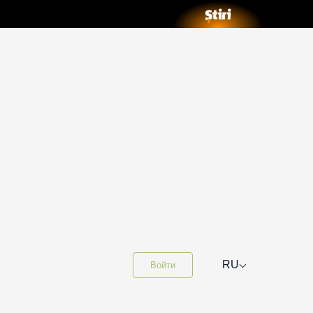
⌵
RU
Войти