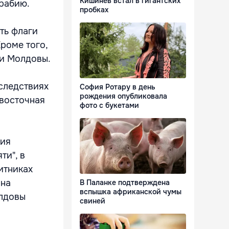
Кишинёв встал в гигантских
арабию.
пробках
ть флаги
роме того,
 и Молдовы.
оследствиях
София Ротару в день
рождения опубликовала
 восточная
фото с букетами
ния
ти", в
итниках
она
В Паланке подтверждена
вспышка африканской чумы
олдовы
свиней