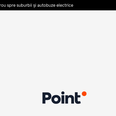
rou spre suburbii și autobuze electrice