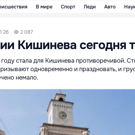
оисшествия
В мире
Спорт
Леди
Авто
Нау
1:26
2 087
ии Кишинева сегодня 
м году стала для Кишинева противоречивой. С
ризывают одновременно и праздновать, и грус
чено немало.