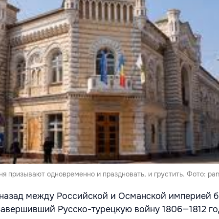
я призывают одновременно и праздновать, и грустить. Фото: pa
т назад между Российской и Османской империей 
завершивший Русско-турецкую войну 1806—1812 го