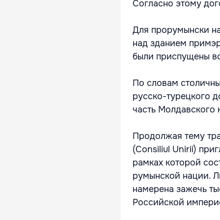
Согласно этому дог
Для прорумынски на
над зданием примэри
были приспущены вс
По словам столичны
русско-турецкого до
часть Молдавского 
Продолжая тему тра
(Consiliul Unirii) п
рамках которой сос
румынской нации. Л
намерена зажечь ты
Российской империей