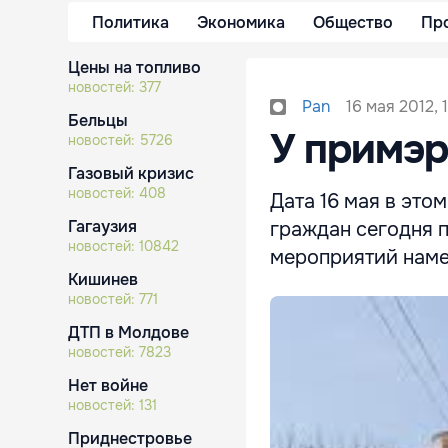
Политика
Экономика
Общество
Пр
Цены на топливо
новостей:
377
16 мая 2012, 1
Pan
Бельцы
У примэр
новостей:
5726
Газовый кризис
новостей:
408
Дата 16 мая в это
Гагаузия
граждан сегодня п
новостей:
10842
мероприятий наме
Кишинев
новостей:
771
ДТП в Молдове
новостей:
7823
Нет войне
новостей:
131
Приднестровье