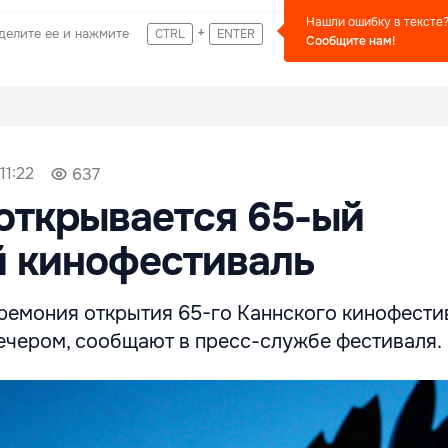
Нашли ошибку в тексте
+
делите ее и нажмите
CTRL
ENTER
Сообщите нам!
11:22
637
открывается 65-ый
й кинофестиваль
ремония открытия 65-го Каннского кинофести
вечером, сообщают в пресс-службе фестиваля.