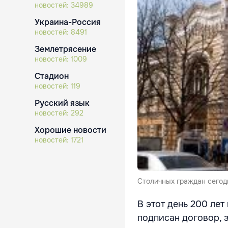
новостей:
34989
Украина-Россия
новостей:
8491
Землетрясение
новостей:
1009
Стадион
новостей:
119
Русский язык
новостей:
292
Хорошие новости
новостей:
1721
Столичных граждан сегодн
В этот день 200 ле
подписан договор, 