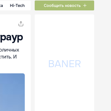
ка
Hi-Tech
Сообщить новость
траур
толичных
тить. И