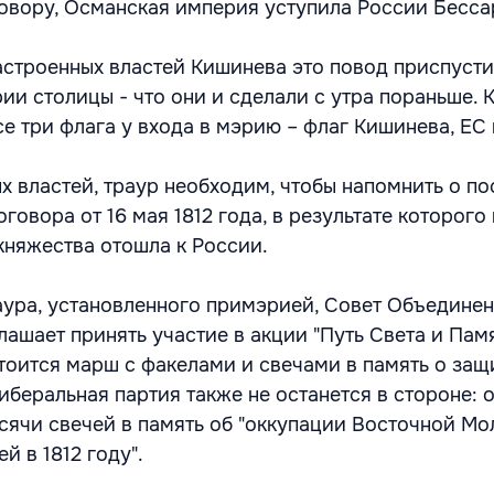
овору, Османская империя уступила России Бесс
строенных властей Кишинева это повод приспусти
и столицы - что они и сделали с утра пораньше. К
е три флага у входа в мэрию – флаг Кишинева, ЕС
х властей, траур необходим, чтобы напомнить о п
говора от 16 мая 1812 года, в результате которого
княжества отошла к России.
ура, установленного примэрией, Совет Объедине
риглашает принять участие в акции "Путь Света и Памя
тоится марш с факелами и свечами в память о защ
иберальная партия также не останется в стороне: 
сячи свечей в память об "оккупации Восточной М
 в 1812 году".