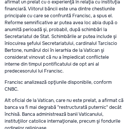
afirmat un prelat cu o experienţă în relaţia cu instituţia
financiară. Viitorul băncii este una dintre chestiunile
principale cu care se confruntă Francisc, a spus el.
Reforme semnificative ar putea avea loc abia după o
anumită perioadă şi, probabil, după schimbări la
Secretariatul de Stat. Schimbările ar putea include şi
înlocuirea şefului Secretariatului, cardinalul Tarciscio
Bertone, numărul doi în ierarhia de la Vatican şi
considerat vinovat că nu a împiedicat conflictele
interne din timpul pontificatului de opt ani al
predecesorului lui Francisc.
Francisc analizează opţiunile disponibile, conform
CNBC.
Alt oficial de la Vatican, care nu este prelat, a afirmat că
banca va fi mai degrabă "restructurată puternic" decât
închisă. Banca administrează banii Vaticanului,
instituţiilor catolice internaţionale, precum şi fondurile
ordinelor religioase.