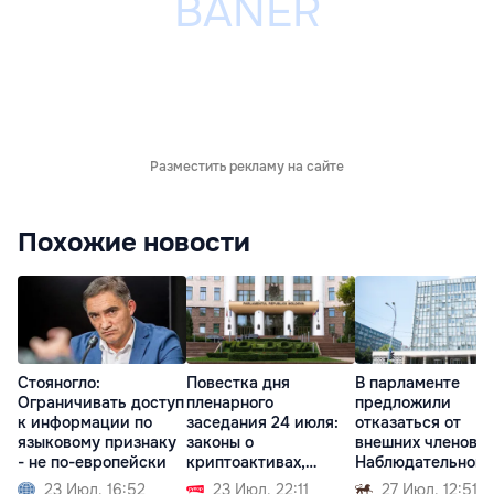
Разместить рекламу на сайте
Похожие новости
Стояногло:
Повестка дня
В парламенте
Ограничивать доступ
пленарного
предложили
к информации по
заседания 24 июля:
отказаться от
языковому признаку
законы о
внешних членов
- не по-европейски
криптоактивах,
Наблюдательного
судебной реформе
совета НБМ
23 Июл. 16:52
23 Июл. 22:11
27 Июл. 12:51