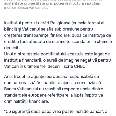
austeritate şi onestitate şi ar putea restructura sau chiar
închide Banca Vaticanului.
Institutul pentru Lucrări Religioase (numele formal al
băncii) şi Vaticanul se află sub presiune pentru
creşterea transparenţei financiare, după ce instituţia de
credit a fost afectată de mai multe scandaluri în ultimele
decenii.
Unul dintre testele pontificatului acestuia este legat de
instituţia financiară, o sursă de imagine negativă pentru
Vatican în ultimele trei decenii, scrie CNBC.
Anul trecut, o agenţie europeană responsabilă cu
combaterea spălării banilor a ajuns la concluzia că
Banca Vaticanului nu reuşit să respecte unele dintre
standardele europene referitoare la lupta împotriva
criminalităţii financiare.
"Cu siguranţă dacă papa vrea poate închide banca", a