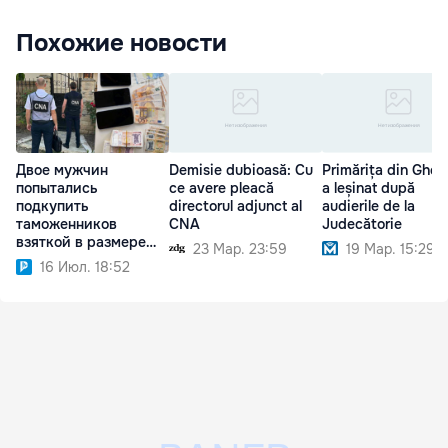
Похожие новости
Двое мужчин
Demisie dubioasă: Cu
Primărița din Ghel
попытались
ce avere pleacă
a leșinat după
подкупить
directorul adjunct al
audierile de la
таможенников
CNA
Judecătorie
взяткой в размере
23 Мар. 23:59
19 Мар. 15:29
€2600
16 Июл. 18:52