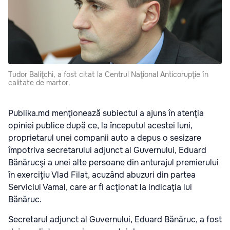
Tudor Baliţchi, a fost citat la Centrul Naţional Anticorupţie în
calitate de martor.
Publika.md menţionează subiectul a ajuns în atenţia
opiniei publice după ce, la începutul acestei luni,
proprietarul unei companii auto a depus o sesizare
împotriva secretarului adjunct al Guvernului,
Eduard
Bănărucşi a unei alte persoane din anturajul premierului
în exerciţiu Vlad Filat, acuzând abuzuri din partea
Serviciul Vamal, care
ar fi acţionat la indicaţia lui
Bănăruc.
Secretarul adjunct al Guvernului, Eduard Bănăruc, a fost