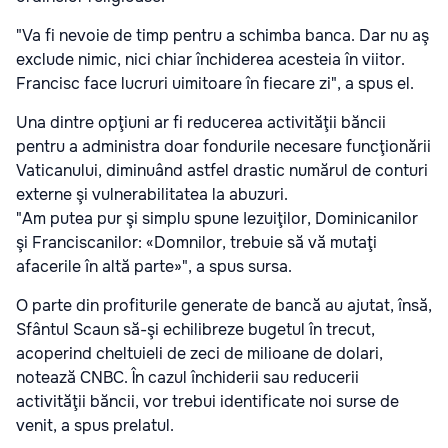
"Va fi nevoie de timp pentru a schimba banca. Dar nu aş
exclude nimic, nici chiar închiderea acesteia în viitor.
Francisc face lucruri uimitoare în fiecare zi", a spus el.
Una dintre opţiuni ar fi reducerea activităţii băncii
pentru a administra doar fondurile necesare funcţionării
Vaticanului, diminuând astfel drastic numărul de conturi
externe şi vulnerabilitatea la abuzuri.
"Am putea pur şi simplu spune Iezuiţilor, Dominicanilor
şi Franciscanilor: «Domnilor, trebuie să vă mutaţi
afacerile în altă parte»", a spus sursa.
O parte din profiturile generate de bancă au ajutat, însă,
Sfântul Scaun să-şi echilibreze bugetul în trecut,
acoperind cheltuieli de zeci de milioane de dolari,
notează CNBC. În cazul închiderii sau reducerii
activităţii băncii, vor trebui identificate noi surse de
venit, a spus prelatul.