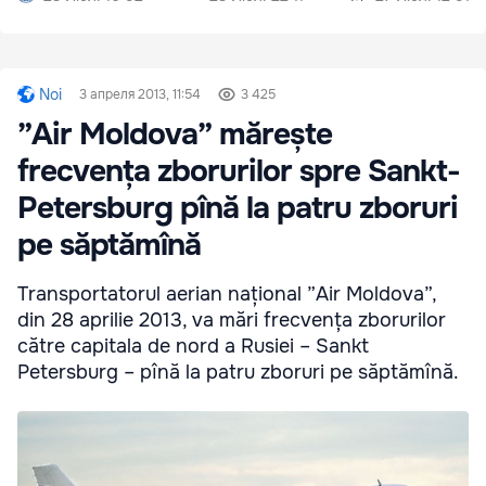
Noi
3 апреля 2013, 11:54
3 425
”Air Moldova” mărește
frecvența zborurilor spre Sankt-
Petersburg pînă la patru zboruri
pe săptămînă
Transportatorul aerian național ”Air Moldova”,
din 28 aprilie 2013, va mări frecvența zborurilor
către capitala de nord a Rusiei – Sankt
Petersburg – pînă la patru zboruri pe săptămînă.