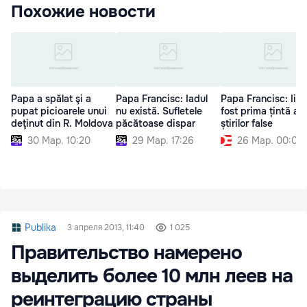
Похожие новости
Papa a spălat şi a
Papa Francisc: Iadul
Papa Francisc: Iisu
pupat picioarele unui
nu există. Sufletele
fost prima țintă a
deţinut din R. Moldova
păcătoase dispar
știrilor false
30 Мар. 10:20
29 Мар. 17:26
26 Мар. 00:00
Publika
3 апреля 2013, 11:40
1 025
Правительство намерено
выделить более 10 млн леев на
реинтеграцию страны