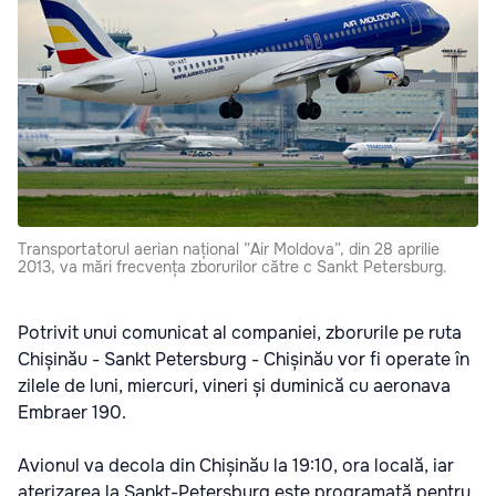
Transportatorul aerian național ”Air Moldova”, din 28 aprilie
2013, va mări frecvența zborurilor către c Sankt Petersburg.
Potrivit unui comunicat al companiei, zborurile pe ruta
Chișinău - Sankt Petersburg - Chișinău vor fi operate în
zilele de luni, miercuri, vineri și duminică cu aeronava
Embraer 190.
Avionul va decola din Chișinău la 19:10, ora locală, iar
aterizarea la Sankt-Petersburg este programată pentru