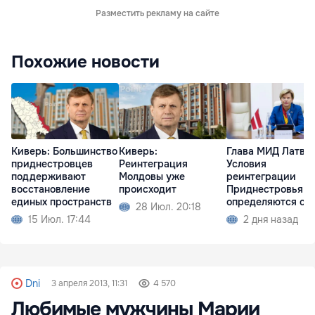
Разместить рекламу на сайте
Похожие новости
Киверь: Большинство
Киверь:
Глава МИД Латви
приднестровцев
Реинтеграция
Условия
поддерживают
Молдовы уже
реинтеграции
восстановление
происходит
Приднестровья
единых пространств
определяются са
28 Июл. 20:18
Молдовой
15 Июл. 17:44
2 дня назад
Dni
3 апреля 2013, 11:31
4 570
Любимые мужчины Марии