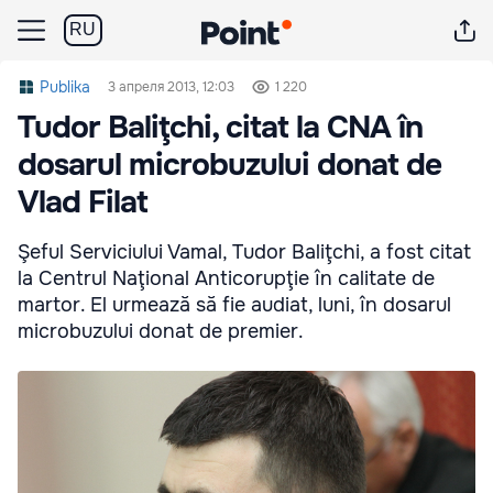
RU
Publika
3 апреля 2013, 12:03
1 220
Tudor Baliţchi, citat la CNA în
dosarul microbuzului donat de
Vlad Filat
Şeful Serviciului Vamal, Tudor Baliţchi, a fost citat
la Centrul Naţional Anticorupţie în calitate de
martor. El urmează să fie audiat, luni, în dosarul
microbuzului donat de premier.