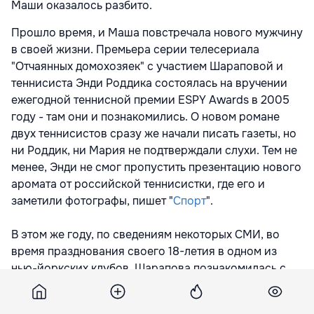
Маши оказалось разбито.
Прошло время, и Маша повстречала нового мужчину
в своей жизни. Премьера серии телесериала
"Отчаянных домохозяек" с участием Шараповой и
теннисиста Энди Роддика состоялась на вручении
ежегодной теннисной премии ESPY Awards в 2005
году - там они и познакомились. О новом романе
двух теннисистов сразу же начали писать газеты, но
ни Роддик, ни Мария не подтверждали слухи. Тем не
менее, Энди не смог пропустить презентацию нового
аромата от российской теннисистки, где его и
заметили фотографы, пишет "
Спорт
".
В этом же году, по сведениям некоторых СМИ, во
время празднования своего 18-летия в одном из
нью-йоркских клубов, Шарапова познакомилась с
вокалистом популярной группы "Maroon 5" Адамом
Левином, который даже исполнил для Марии одну из