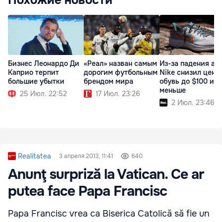
Похожие новости
Бизнес Леонардо Ди
«Реал» назван самым
Из-за падения ак
Каприо терпит
дорогим футбольным
Nike снизил цены
большие убытки
брендом мира
обувь до $100 и
меньше
25 Июл. 22:52
17 Июл. 23:26
2 Июл. 23:46
Realitatea
3 апреля 2013, 11:41
640
Anunţ surpriză la Vatican. Ce ar
putea face Papa Francisc
Papa Francisc vrea ca Biserica Catolică să fie un