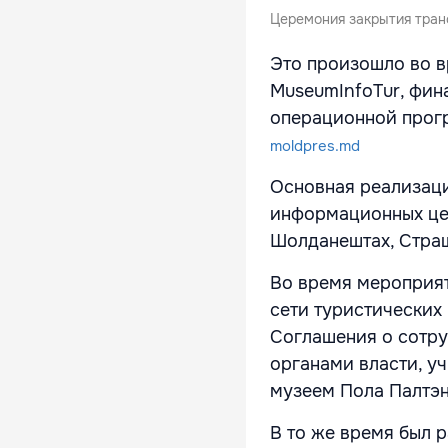
Церемония закрытия тран
Это произошло во в
MuseumInfoTur, фи
операционной прог
moldpres.md
Основная реализаци
информационных цен
Шолданештах, Стра
Во время мероприят
сети туристических
Соглашения о сотру
органами власти, у
музеем Пола Палтэн
В то же время был р