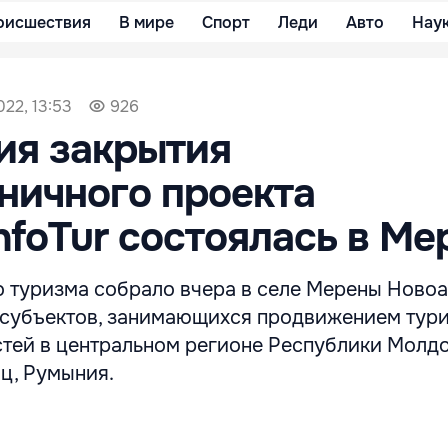
оисшествия
В мире
Спорт
Леди
Авто
Нау
022, 13:53
926
ия закрытия
ничного проекта
foTur состоялась в Ме
о туризма собрало вчера в селе Мерены Ново
 субъектов, занимающихся продвижением тури
стей в центральном регионе Республики Молдо
ац, Румыния.