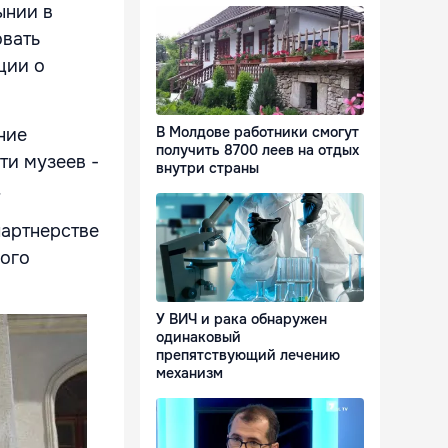
ынии в
овать
ции о
В Молдове работники смогут
ние
получить 8700 леев на отдых
ти музеев -
внутри страны
.
партнерстве
ного
У ВИЧ и рака обнаружен
одинаковый
препятствующий лечению
механизм