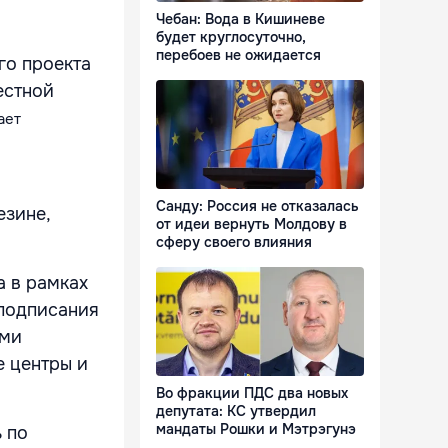
Чебан: Вода в Кишиневе
будет круглосуточно,
перебоев не ожидается
го проекта
естной
ает
Санду: Россия не отказалась
езине,
от идеи вернуть Молдову в
сферу своего влияния
 в рамках
 подписания
ыми
е центры и
Во фракции ПДС два новых
депутата: КС утвердил
мандаты Рошки и Мэтрэгунэ
 по