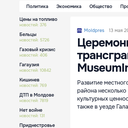
Политика
Экономика
Общество
Пр
Цены на топливо
новостей:
376
13 мая 2
Moldpres
Бельцы
Церемон
новостей:
5726
Газовый кризис
трансгра
новостей:
406
MuseumIn
Гагаузия
новостей:
10842
Кишинев
Развитие местног
новостей:
769
района несколько
ДТП в Молдове
культурных ценно
новостей:
7819
также в уезде Гал
Нет войне
новостей:
131
Приднестровье