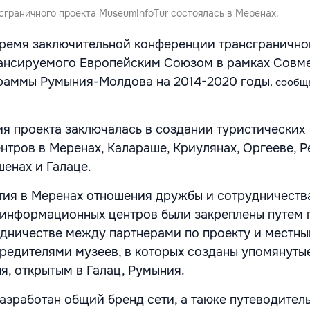
сграничного проекта MuseumInfoTur состоялась в Меренах.
ремя заключительной конференции трансгранично
нансируемого Европейским Союзом в рамках Совм
раммы Румыния-Молдова на 2014-2020 годы
, сообщ
я проекта заключалась в создании туристических
тров в Меренах, Калараше, Криулянах, Оргееве, Р
шенах и Галаце.
ия в Меренах отношения дружбы и сотрудничества
 информационных центров были закреплены путем
дничестве между партнерами по проекту и местн
чредителями музеев, в которых созданы упомянуты
я, открытым в Галац, Румыния.
азработан общий бренд сети, а также путеводитель