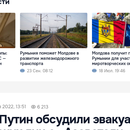
сти
опы:
Румыния поможет Молдове в
Молдова получит 
С —
развитии железнодорожного
Румынии для учас
и
транспорта
миротворческих о
23 Сен. 08:12
18 Июл. 19:46
 2022, 13:51
6 213
Путин обсудили эваку