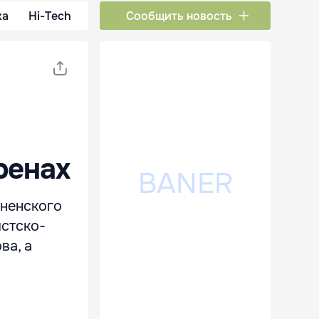
ка
Hi-Tech
Сообщить новость
ренах
аненского
стско-
ва, а