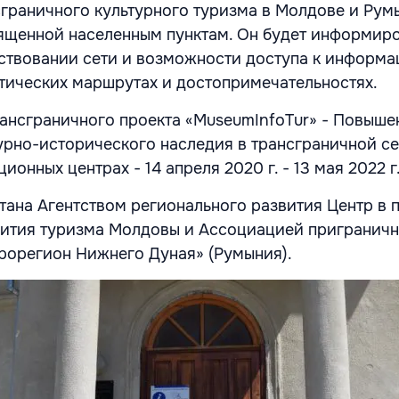
граничного культурного туризма в Молдове и Рум
вященной населенным пунктам. Он будет информир
ствовании сети и возможности доступа к информа
тических маршрутах и достопримечательностях.
ансграничного проекта «MuseumInfoTur» - Повыше
урно-исторического наследия в трансграничной се
онных центрах - 14 апреля 2020 г. - 13 мая 2022 г
ана Агентством регионального развития Центр в 
вития туризма Молдовы и Ассоциацией пригранич
рорегион Нижнего Дуная» (Румыния).