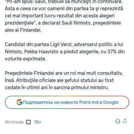
"Mi-am spus: Sauli, trebuie să munceşti în continuare.
Asta e ceea ce vor oamenii din partea ta şi reprezintă
cel mai important lucru rezultat din aceste alegeri
prezidenţiale", a declarat Sauli Nimisto, preşedintele
ales al Finlandei.
Candidat din partea Ligii Verzi, adversarul politic a lui
Nimisto, Pekka Haavisto a piedut alegerile, cu 37% din
voturile exprimate.
Preşedintele Finlandei are un rol mai mult consultativ,
însă. Atribuţiile oficiale ale şefului statului au fost
cedate în ultimii ani în sarcina primului ministru.
Подпишитесь на новости Point.md в Google
Источник
Rtv