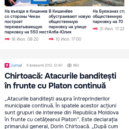
На въезде в Кишинев
В Кишинёве
На Буюканах стро
со стороны Чекан
обустраивают новую
общественную
построят
общественную
парковку на 70 м
перехватывающую
парковку на улице
21 Июл. 17:22
парковку на 550 мест
Алба-Юлия
16 Июл. 08:20
10 Июл. 17:00
Jurnal
6 февраля 2012, 12:40
862
Chirtoacă: Atacurile banditești
în frunte cu Platon continuă
„Atacurile banditești asupra întreprinderilor
municipale continuă. În spatele acestor acțiuni
sunt grupuri de interese din Republica Moldova
în frunte cu cetățeanul Platon”. Este declarația
primarului general, Dorin Chirtoacă. „După cum