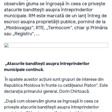
observăm gluma se îngroașă în ceea ce privește
atacurile banditești asupra întreprinderilor
municipale. RM este marcată de un lanț întreg de
escroci asupra proprietății publice, pornind de la
„Moldovagaz”, RTE, „Termocom”, chiar și Primăria
sau „Registru”, ...
„Atacurile banditești asupra întreprinderilor
municipale continuă.
În spatele acestor acțiuni sunt grupuri de interese din
Republica Moldova în frunte cu cetățeanul Platon”. Este
declarația primarului general, Dorin Chirtoacă.
„După cum observăm gluma se îngroașă în ceea ce
privește atacurile banditești asupra întreprinderilor