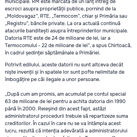
municipale. RM este marcată de un lanț întreg de
escroci asupra proprietății publice, pornind de la
„Moldovagaz”, RTE, „Termocom”, chiar și Primăria sau
„Registru”, băncile private. La ora actuală continuă
atacurile banditești asupra întreprinderilor municipale.
Datoria RTE este de 24 de milioane de lei, iar a
Termocomului - 22 de milioane de lei”, a spus Chirtoacă,
în cadrul ședinței săptămânale a Primăriei.
Potrivit edilului, aceste datorii nu sunt altceva decât
niște invenții și în spatele lor sunt pofte nelimitate de
îmbogățire pe căi ilegale a unor persoane.
„După cum am promis, am acumulat pe contul special
63 de milioane de lei pentru a achita datoria din 1990
până în 2000. Reieșind din acest fapt, astăzi
administratorul procedurii trebuie să repartizeze suma
creditorilor. În cazul în care nu se va întâmpla acest
lucru, rezultă că intenția adevărată a administratorului