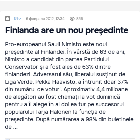
Rtv
6 февраля 2012, 12:34
856
Finlanda are un nou preşedinte
Pro-europeanul Sauli Nimisto este noul
preşedinte al Finlandei. În vârstă de 63 de ani,
Nimisto a candidat din partea Partidului
Conservator şi a fost ales de 63% dintre
finlandezi. Adversarul său, liberalul susţinut de
Liga Verde, Pekka Haavisto, a întrunit doar 37%
din numărul de voturi. Aproximativ 4,4 milioane
de alegători au fost chemaţi la vot duminică
pentru a îl alege în al doilea tur pe succesorul
popularului Tarja Halonen la funcţia de
preşedinte. După numărarea a 98% din buletinele
de ...