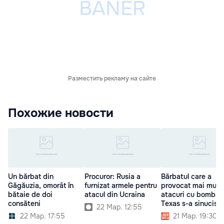
Разместить рекламу на сайте
Похожие новости
Un bărbat din
Procuror: Rusia a
Bărbatul care a
Găgăuzia, omorât în
furnizat armele pentru
provocat mai mult
bătaie de doi
atacul din Ucraina
atacuri cu bombă î
consăteni
Texas s-a sinucis
22 Мар. 12:55
22 Мар. 17:55
21 Мар. 19:30