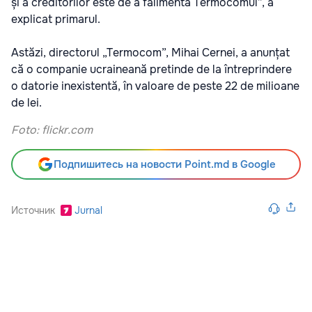
și a creditorilor este de a falimenta Termocomul”, a
explicat primarul.
Astăzi, directorul „Termocom”, Mihai Cernei, a anunțat
că o companie ucraineană pretinde de la întreprindere
o datorie inexistentă, în valoare de peste 22 de milioane
de lei.
F
oto:
flickr.com
Подпишитесь на новости Point.md в Google
Источник
Jurnal