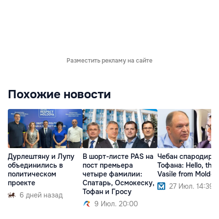
Разместить рекламу на сайте
Похожие новости
Дурлештяну и Лупу
В шорт-листе PAS на
Чебан спародиро
объединились в
пост премьера
Тофана: Hello, this 
политическом
четыре фамилии:
Vasile from Moldov
проекте
Спатарь, Осмокеску,
27 Июл. 14:39
Тофан и Гросу
6 дней назад
9 Июл. 20:00