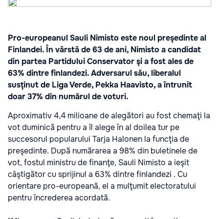
Pro-europeanul Sauli Nimisto este noul preşedinte al
Finlandei. În vârstă de 63 de ani, Nimisto a candidat
din partea Partidului Conservator şi a fost ales de
63% dintre finlandezi. Adversarul său, liberalul
susţinut de Liga Verde, Pekka Haavisto, a întrunit
doar 37% din numărul de voturi.
Aproximativ 4,4 milioane de alegători au fost chemaţi la
vot duminică pentru a îl alege în al doilea tur pe
succesorul popularului Tarja Halonen la funcţia de
preşedinte. După numărarea a 98% din buletinele de
vot, fostul ministru de finanţe, Sauli Nimisto a ieşit
câştigător cu sprijinul a 63% dintre finlandezi . Cu
orientare pro-europeană, el a mulţumit electoratului
pentru încrederea acordată.