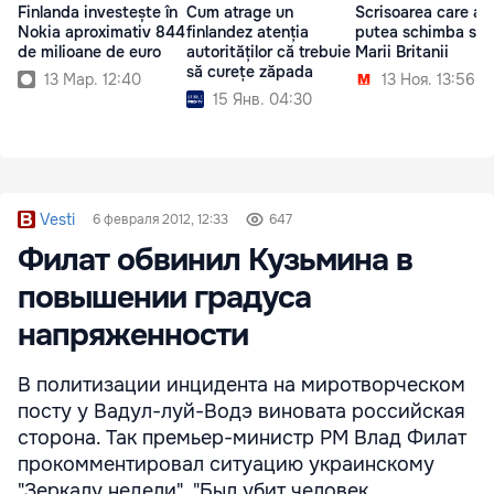
Finlanda investește în
Cum atrage un
Scrisoarea care ar
Nokia aproximativ 844
finlandez atenția
putea schimba soa
de milioane de euro
autorităților că trebuie
Marii Britanii
să curețe zăpada
13 Мар. 12:40
13 Ноя. 13:56
15 Янв. 04:30
Vesti
6 февраля 2012, 12:33
647
Филат обвинил Кузьмина в
повышении градуса
напряженности
В политизации инцидента на миротворческом
посту у Вадул-луй-Водэ виновата российская
сторона. Так премьер-министр РМ Влад Филат
прокомментировал ситуацию украинскому
"Зеркалу недели". "Был убит человек.