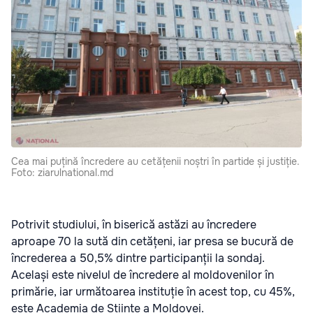
Cea mai puțină încredere au cetățenii noștri în partide și justiție.
Foto: ziarulnational.md
Potrivit studiului, în biserică astăzi au încredere
aproape 70 la sută din cetățeni, iar presa se bucură de
încrederea a 50,5% dintre participanții la sondaj.
Același este nivelul de încredere al moldovenilor în
primărie, iar următoarea instituție în acest top, cu 45%,
este Academia de Științe a Moldovei.