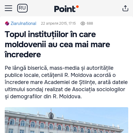
RU
Ziarulnational
22 апреля 2015, 17:15
688
Topul instituțiilor în care
moldovenii au cea mai mare
încredere
Pe lângă biserică, mass-media și autoritățile
publice locale, cetățenii R. Moldova acordă o
încredere mare Academiei de Științe, arată datele
ultimului sondaj realizat de Asociația sociologilor
și demografilor din R. Moldova.