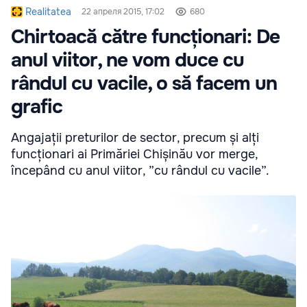
Realitatea
22 апреля 2015, 17:02
680
Chirtoacă către funcționari: De
anul viitor, ne vom duce cu
rândul cu vacile, o să facem un
grafic
Angajații preturilor de sector, precum și alți
funcționari ai Primăriei Chișinău vor merge,
începând cu anul viitor, ”cu rândul cu vacile”.