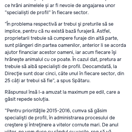
ce hrăni animelele și ar fi nevoie de angajarea unor
”specialiști de profil” în fiecare sector.
”În problema respectivă ar trebui şi preturile să se
implice, pentru că nu există bază furajeră. Astfel,
proprietarii trebuie să cumpere furaje din altă parte,
sunt plângeri din partea oamenilor, anterior li se acorda
ajutor financiar acestor oameni, iar acum fiecare îşi
hrăneşte animalul cu ce poate. În cazul dat, pretura ar
trebuie să aibă specialişti de profil. Deocamdată, la
Direcţie sunt doar cinci, câte unul în fiecare sector, din
25 câți ar trebui să fie”, a spus Spătaru.
Răspunsul însă l-a amuzat la maximum pe edil, care a
găsit repede soluția.
”Pentru priorităţile 2015-2016, cumva să găsim
specialişti de profil, în administrarea procesului de
creştere şi întreţinere a vitelor cornute mari. De anul
viitor, ne vom duce cu rândul cu vacile, rog să vă