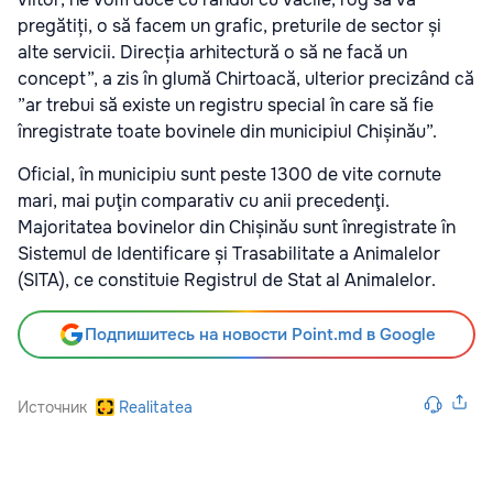
pregătiți, o să facem un grafic, preturile de sector și
alte servicii. Direcția arhitectură o să ne facă un
concept”, a zis în glumă Chirtoacă, ulterior precizând că
”ar trebui să existe un registru special în care să fie
înregistrate toate bovinele din municipiul Chișinău”.
Oficial, în municipiu sunt peste 1300 de vite cornute
mari, mai puţin comparativ cu anii precedenţi.
Majoritatea bovinelor din Chișinău sunt înregistrate în
Sistemul de Identificare și Trasabilitate a Animalelor
(SITA), ce constituie Registrul de Stat al Animalelor.
Подпишитесь на новости Point.md в Google
Источник
Realitatea