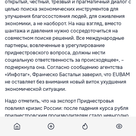
открытый, честный, трезвый и прагматичный диалог с
целью поиска экономических инструментов для
улучшения благосостояния людей, для оживления
экономики, а не наоборот. На наш взгляд, вместо
шантажа и давления нужно сосредоточиться на
совместном поиске решений. Все международные
партнеры, вовлеченные в урегулирование
приднестровского вопроса, должны нести
социальную ответственность за происходящее», –
подчеркнула она. Согласно сообщению агентства
«Инфотаг», Франческо Бастальи заверил, что EUBAM
не оставляет без внимания новый виток ухудшения
экономической ситуации.
Надо отметить, что на экспорт Приднестровья
повлиял кризис России: после падения курса рубля
приднестровским производителям стало невыгодно
продавать товары в РФ. Кроме того, усилился
контроль на границе с Украиной, через территорию