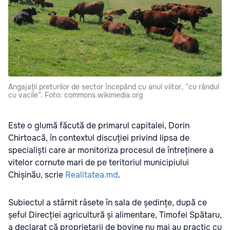
Angajații preturilor de sector începând cu anul viitor, ”cu rândul
cu vacile”. Foto: commons.wikimedia.org
Este o glumă făcută de primarul capitalei, Dorin
Chirtoacă, în contextul discuției privind lipsa de
specialiști care ar monitoriza procesul de întreținere a
vitelor cornute mari de pe teritoriul municipiului
Chișinău, scrie
Realitatea.md
.
Subiectul a stârnit râsete în sala de ședințe, după ce
șeful Direcției agricultură și alimentare, Timofei Spătaru,
a declarat că proprietarii de bovine nu mai au practic cu