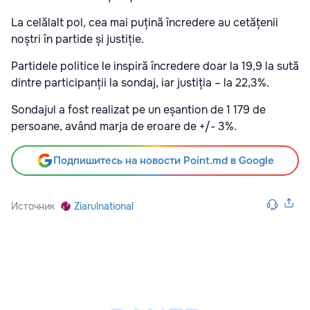
La celălalt pol, cea mai puțină încredere au cetățenii
noștri în partide și justiție.
Partidele politice le inspiră încredere doar la 19,9 la sută
dintre participanții la sondaj, iar justiția – la 22,3%.
Sondajul a fost realizat pe un eșantion de 1 179 de
persoane, având marja de eroare de +/- 3%.
Подпишитесь на новости Point.md в Google
Источник
Ziarulnational