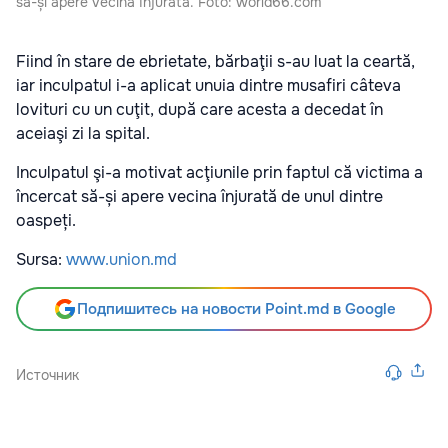
să-și apere vecina înjurată. Foto: world66.com
Fiind în stare de ebrietate, bărbaţii s-au luat la ceartă,
iar inculpatul i-a aplicat unuia dintre musafiri câteva
lovituri cu un cuţit, după care acesta a decedat în
aceiaşi zi la spital.
Inculpatul şi-a motivat acţiunile prin faptul că victima a
încercat să-și apere vecina înjurată de unul dintre
oaspeți.
Sursa:
www.union.md
Подпишитесь на новости Point.md в Google
Источник