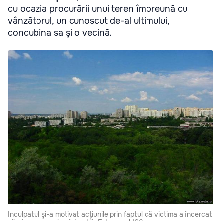
cu ocazia procurării unui teren împreună cu
vânzătorul, un cunoscut de-al ultimului,
concubina sa şi o vecină.
Inculpatul şi-a motivat acţiunile prin faptul că victima a încercat