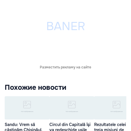
Разместить рекламу на сайте
Похожие новости
Sandu: Vrem să
Circul din Capitală îşi
Rezultatele celei d
câștigăm Chișinăul,
va redeschide uşile
treia misiuni de