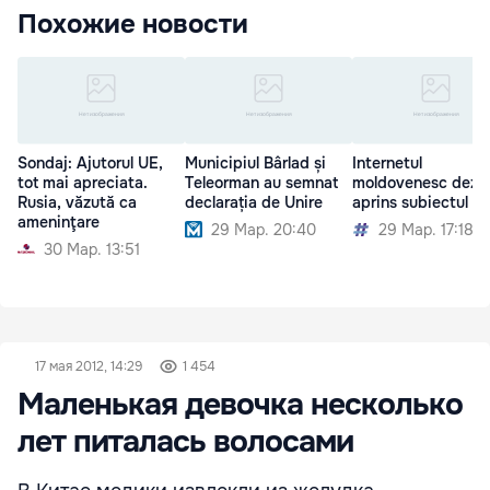
Похожие новости
Sondaj: Ajutorul UE,
Municipiul Bârlad și
Internetul
tot mai apreciata.
Teleorman au semnat
moldovenesc dezb
Rusia, văzută ca
declarația de Unire
aprins subiectul Un
ameninţare
29 Мар. 20:40
29 Мар. 17:18
30 Мар. 13:51
17 мая 2012, 14:29
1 454
Маленькая девочка несколько
лет питалась волосами