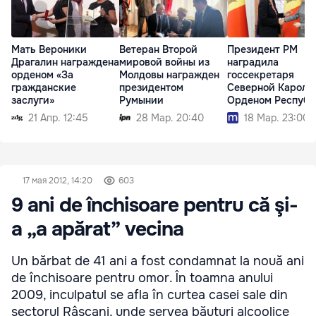
Мать Вероники
Ветеран Второй
Президент РМ
Драгалин награждена
мировой войны из
наградила
орденом «За
Молдовы награжден
госсекретаря
гражданские
президентом
Северной Кароли
заслуги»
Румынии
Орденом Республ
21 Апр. 12:45
28 Мар. 20:40
18 Мар. 23:00
17 мая 2012, 14:20
603
9 ani de închisoare pentru că şi-
a „a apărat” vecina
Un bărbat de 41 ani a fost condamnat la nouă ani
de închisoare pentru omor. În toamna anului
2009, inculpatul se afla în curtea casei sale din
sectorul Râşcani, unde servea băuturi alcoolice