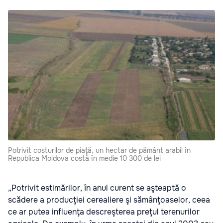
Potrivit costurilor de piaţă, un hectar de pământ arabil în
Republica Moldova costă în medie 10 300 de lei
„Potrivit estimărilor, în anul curent se aşteaptă o
scădere a producţiei cerealiere şi sămânţoaselor, ceea
ce ar putea influenţa descreşterea preţul terenurilor