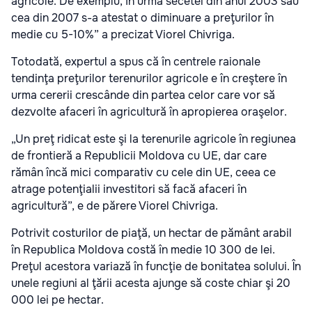
agricole. De exemplu, în urma secetei din anul 2003 sau
cea din 2007 s-a atestat o diminuare a preţurilor în
medie cu 5-10%” a precizat Viorel Chivriga.
Totodată, expertul a spus că în centrele raionale
tendinţa preţurilor terenurilor agricole e în creştere în
urma cererii crescânde din partea celor care vor să
dezvolte afaceri în agricultură în apropierea oraşelor.
„Un preţ ridicat este şi la terenurile agricole în regiunea
de frontieră a Republicii Moldova cu UE, dar care
rămân încă mici comparativ cu cele din UE, ceea ce
atrage potenţialii investitori să facă afaceri în
agricultură”, e de părere Viorel Chivriga.
Potrivit costurilor de piaţă, un hectar de pământ arabil
în Republica Moldova costă în medie 10 300 de lei.
Preţul acestora variază în funcţie de bonitatea solului. În
unele regiuni al ţării acesta ajunge să coste chiar şi 20
000 lei pe hectar.