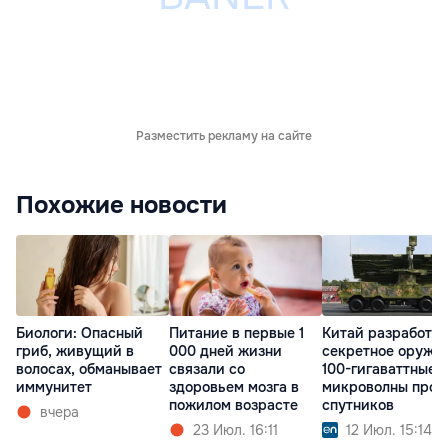
Разместить рекламу на сайте
Похожие новости
Биологи: Опасный
Питание в первые 1
Китай разработал
гриб, живущий в
000 дней жизни
секретное оружие
волосах, обманывает
связали со
100-гигаваттные
иммунитет
здоровьем мозга в
микроволны прот
пожилом возрасте
спутников
вчера
23 Июл. 16:11
12 Июл. 15:14