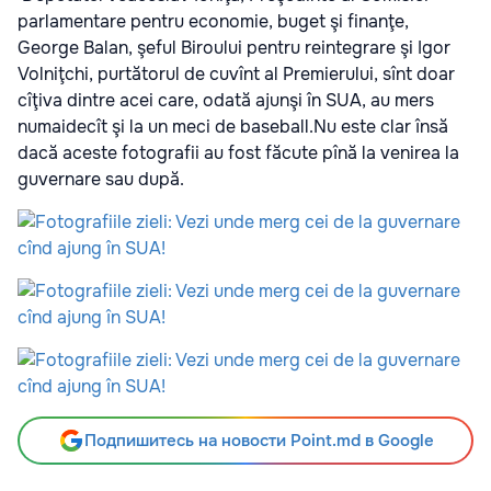
parlamentare pentru economie, buget şi finanţe,
George Balan, şeful Biroului pentru reintegrare şi Igor
Volniţchi, purtătorul de cuvînt al Premierului, sînt doar
cîţiva dintre acei care, odată ajunşi în SUA, au mers
numaidecît şi la un meci de baseball.Nu este clar însă
dacă aceste fotografii au fost făcute pînă la venirea la
guvernare sau după.
Подпишитесь на новости Point.md в Google