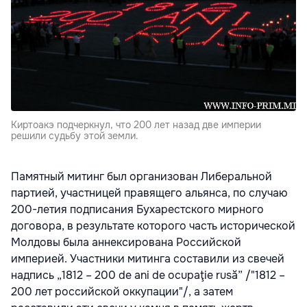
Киртоакэ подчеркнул, что 200 лет назад две империи
решили судьбу этой земли.
Памятный митинг был организован Либеральной
партией, участницей правящего альянса, по случаю
200-летия подписания Бухарестского мирного
договора, в результате которого часть исторической
Молдовы была аннексирована Российской
империей. Участники митинга составили из свечей
надпись „1812 – 200 de ani de ocupaţie rusă” /"1812 –
200 лет российской оккупации"/, а затем