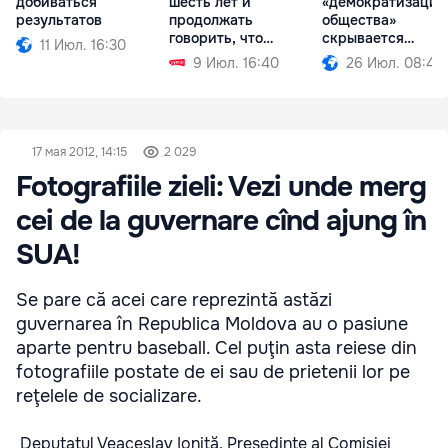
добиваться
шесть лет и
«демократизацие
результатов
продолжать
общества»
говорить, что
скрывается
11 Июл. 16:30
виноват Плахотнюк
проедание денег
9 Июл. 16:40
26 Июл. 08:49
17 мая 2012, 14:15
2 029
Fotografiile zieli: Vezi unde merg
cei de la guvernare cînd ajung în
SUA!
Se pare că acei care reprezintă astăzi
guvernarea în Republica Moldova au o pasiune
aparte pentru baseball. Cel puţin asta reiese din
fotografiile postate de ei sau de prietenii lor pe
reţelele de socializare.
Deputatul Veaceslav Ioniţă, Preşedinte al Comisiei