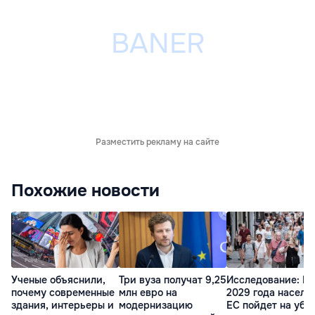
Разместить рекламу на сайте
Похожие новости
Ученые объяснили,
Три вуза получат 9,25
Исследование: П
почему современные
млн евро на
2029 года населе
здания, интерьеры и
модернизацию
ЕС пойдет на убы