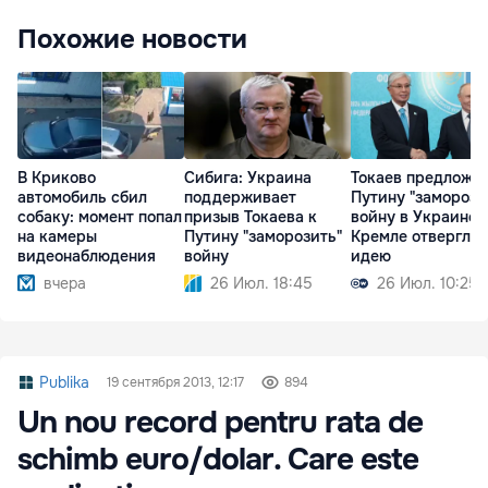
Похожие новости
В Криково
Сибига: Украина
Токаев предложи
автомобиль сбил
поддерживает
Путину "заморози
собаку: момент попал
призыв Токаева к
войну в Украине, 
на камеры
Путину "заморозить"
Кремле отвергли
видеонаблюдения
войну
идею
вчера
26 Июл. 18:45
26 Июл. 10:25
Publika
19 сентября 2013, 12:17
894
Un nou record pentru rata de
schimb euro/dolar. Care este