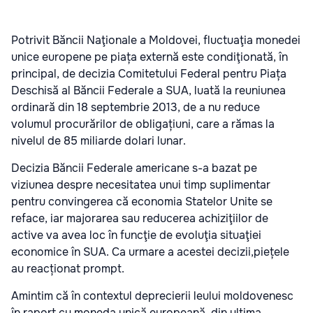
Potrivit Băncii Naţionale a Moldovei, fluctuaţia monedei
unice europene pe piața externă este condiţionată, în
principal, de decizia Comitetului Federal pentru Piața
Deschisă al Băncii Federale a SUA, luată la reuniunea
ordinară din 18 septembrie 2013, de a nu reduce
volumul procurărilor de obligațiuni, care a rămas la
nivelul de 85 miliarde dolari lunar.
Decizia Băncii Federale americane s-a bazat pe
viziunea despre necesitatea unui timp suplimentar
pentru convingerea că economia Statelor Unite se
reface, iar majorarea sau reducerea achiziţiilor de
active va avea loc în funcţie de evoluţia situaţiei
economice în SUA. Ca urmare a acestei decizii,piețele
au reacționat prompt.
Amintim că în contextul deprecierii leului moldovenesc
în raport cu moneda unică europeană, din ultima