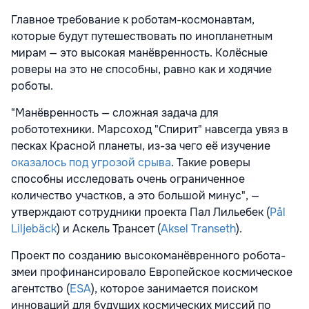
Главное требование к роботам-космонавтам,
которые будут путешествовать по инопланетным
мирам — это высокая манёвренность. Колёсные
роверы на это не способны, равно как и ходячие
роботы.
"Манёвренность — сложная задача для
робототехники. Марсоход "Спирит" навсегда увяз в
песках Красной планеты, из-за чего её изучение
оказалось под угрозой срыва
. Такие роверы
способны исследовать очень ограниченное
количество участков, а это большой минус", —
утверждают сотрудники проекта Пал Лильебек (
Pål
Liljebäck
) и Аскель Трансет (
Aksel Transeth
).
Проект по созданию высокоманёвренного робота-
змеи профинансировало Европейское космическое
агентство (
ESA
), которое занимается поиском
инноваций для будущих космических миссий по