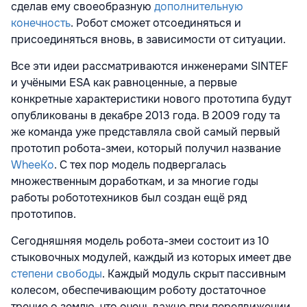
сделав ему своеобразную
дополнительную
конечность
. Робот сможет отсоединяться и
присоединяться вновь, в зависимости от ситуации.
Все эти идеи рассматриваются инженерами SINTEF
и учёными ESA как равноценные, а первые
конкретные характеристики нового прототипа будут
опубликованы в декабре 2013 года. В 2009 году та
же команда уже представляла свой самый первый
прототип робота-змеи, который получил название
WheeKo
. С тех пор модель подвергалась
множественным доработкам, и за многие годы
работы робототехников был создан ещё ряд
прототипов.
Сегодняшняя модель робота-змеи состоит из 10
стыковочных модулей, каждый из которых имеет две
степени свободы
. Каждый модуль скрыт пассивным
колесом, обеспечивающим роботу достаточное
трение о землю, что очень важно при передвижении