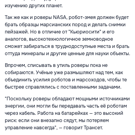
изучению других планет.
Так же как и роверы NASA, робот-змея должен будет
брать образцы марсианских пород и делать снимки
пейзажей. Но в отличие от "Кьюриосити" и его
аналогов, высокотехнологичное земноводное
сможет забираться в труднодоступные места и брать
оттуда минералы и другие ценные для науки объекты.
Впрочем, списывать в утиль роверы пока не
собираются. Учёные уже размышляют над тем, как
объединить усилия роботов и марсоходов, чтобы те
быстрее справлялись с поставленными задачами.
"Поскольку роверы обладают мощными источниками
энергии, они могли бы передавать часть её роботам
через кабель. Работа на батарейках — это высокий
риск: если они внезапно сядут, мы потеряем
управление навсегда", — говорит Трансет.