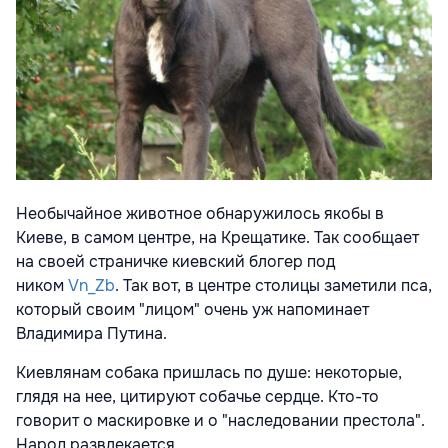
Необычайное животное обнаружилось якобы в
Киеве, в самом центре, на Крещатике. Так сообщает
на своей страничке киевский блогер под
ником
Vn_Zb
. Так вот, в центре столицы заметили пса,
который своим "лицом" очень уж напоминает
Владимира Путина.
Киевлянам собака пришлась по душе: некоторые,
глядя на нее, цитируют собачье сердце. Кто-то
говорит о маскировке и о "наследовании престола".
Народ развлекается.