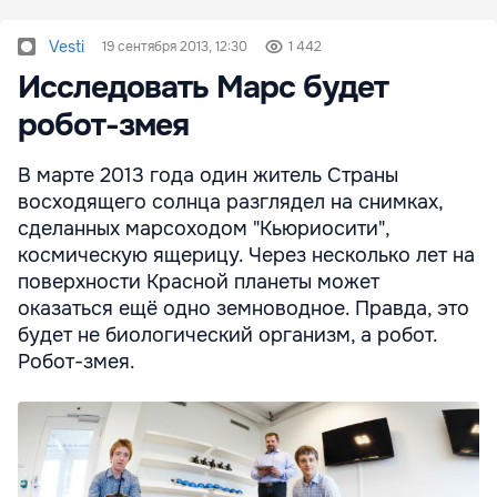
Vesti
19 сентября 2013, 12:30
1 442
Исследовать Марс будет
робот-змея
В марте 2013 года один житель Страны
восходящего солнца разглядел на снимках,
сделанных марсоходом "Кьюриосити",
космическую ящерицу. Через несколько лет на
поверхности Красной планеты может
оказаться ещё одно земноводное. Правда, это
будет не биологический организм, а робот.
Робот-змея.