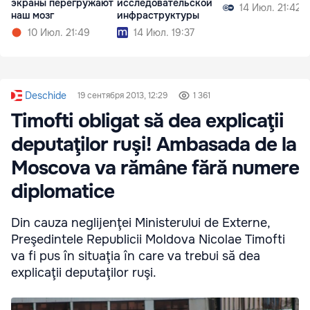
экраны перегружают
исследовательской
14 Июл. 21:42
наш мозг
инфраструктуры
10 Июл. 21:49
14 Июл. 19:37
Deschide
19 сентября 2013, 12:29
1 361
Timofti obligat să dea explicaţii
deputaţilor ruşi! Ambasada de la
Moscova va rămâne fără numere
diplomatice
Din cauza neglijenţei Ministerului de Externe,
Preşedintele Republicii Moldova Nicolae Timofti
va fi pus în situaţia în care va trebui să dea
explicaţii deputaţilor ruşi.