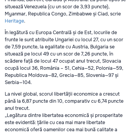
situează Venezuela (cu un scor de 3,93 puncte),
Myanmar, Republica Congo, Zimbabwe și Ciad, scrie
Heritage
.
În legătură cu Europa Centrală și de Est, locurile de
frunte le sunt atribuite Ungariei cu locul 27, cu un scor
de 7,59 puncte, la egalitate cu Austria, Bulgaria se
situează pe locul 49 cu un scor de 7,26 puncte, în
scădere față de locul 47 ocupat anul trecut, Slovacia
ocupă locul 36, România – 51, Cehia—52, Polonia—59,
Republica Moldova—82, Grecia—85, Slovenia—97 și
Serbia—104.
La nivel global, scorul libertății economice a crescut
până la 6,87 puncte din 10, comparativ cu 6,74 puncte
anul trecut.
„Legătura dintre libertatea economică și prosperitate
este evidentă: țările cu cea mai mare libertate
economică oferă oamenilor cea mai bună calitate a