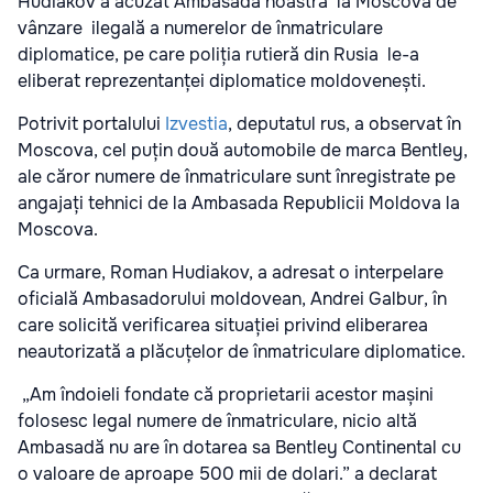
Hudiakov a acuzat Ambasada noastră la Moscova de
vânzare ilegală a numerelor de înmatriculare
diplomatice, pe care poliția rutieră din Rusia le-a
eliberat reprezentanței diplomatice moldovenești.
Potrivit portalului
Izvestia
, deputatul rus, a observat în
Moscova, cel puțin două automobile de marca Bentley,
ale căror numere de înmatriculare sunt înregistrate pe
angajați tehnici de la Ambasada Republicii Moldova la
Moscova.
Ca urmare, Roman Hudiakov, a adresat o interpelare
oficială Ambasadorului moldovean, Andrei Galbur, în
care solicită verificarea situației privind eliberarea
neautorizată a plăcuțelor de înmatriculare diplomatice.
„Am îndoieli fondate că proprietarii acestor mașini
folosesc legal numere de înmatriculare, nicio altă
Ambasadă nu are în dotarea sa Bentley Continental cu
o valoare de aproape 500 mii de dolari.” a declarat