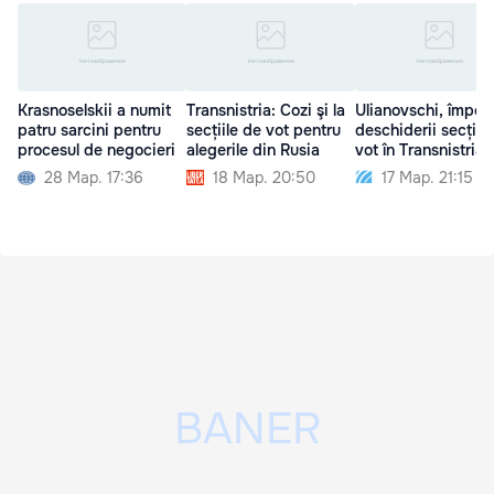
Krasnoselskii a numit
Transnistria: Cozi şi la
Ulianovschi, împot
patru sarcini pentru
secțiile de vot pentru
deschiderii secțiilo
procesul de negocieri
alegerile din Rusia
vot în Transnistria
28 Мар. 17:36
18 Мар. 20:50
17 Мар. 21:15