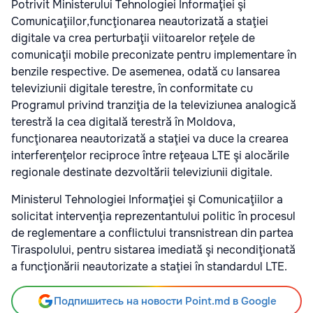
Potrivit Ministerului Tehnologiei Informaţiei şi
Comunicaţiilor,funcţionarea neautorizată a staţiei
digitale va crea perturbaţii viitoarelor reţele de
comunicaţii mobile preconizate pentru implementare în
benzile respective. De asemenea, odată cu lansarea
televiziunii digitale terestre, în conformitate cu
Programul privind tranziţia de la televiziunea analogică
terestră la cea digitală terestră în Moldova,
funcţionarea neautorizată a staţiei va duce la crearea
interferenţelor reciproce între reţeaua LTE şi alocările
regionale destinate dezvoltării televiziunii digitale.
Ministerul Tehnologiei Informaţiei şi Comunicaţiilor a
solicitat intervenţia reprezentantului politic în procesul
de reglementare a conflictului transnistrean din partea
Tiraspolului, pentru sistarea imediată şi necondiţionată
a funcţionării neautorizate a staţiei în standardul LTE.
Подпишитесь на новости Point.md в Google