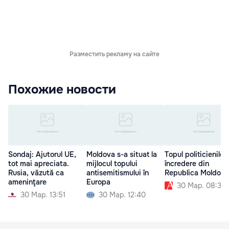
Разместить рекламу на сайте
Похожие новости
Sondaj: Ajutorul UE,
Moldova s-a situat la
Topul politicienilor
tot mai apreciata.
mijlocul topului
încredere din
Rusia, văzută ca
antisemitismului în
Republica Moldova
ameninţare
Europa
30 Мар. 08:30
30 Мар. 13:51
30 Мар. 12:40