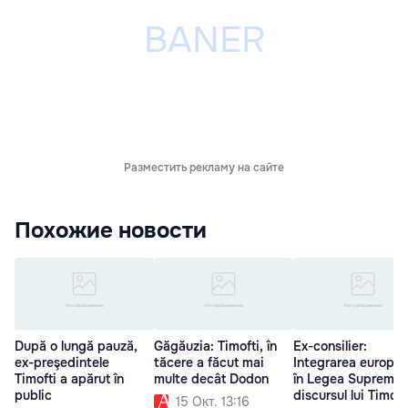
Разместить рекламу на сайте
Похожие новости
După o lungă pauză,
Găgăuzia: Timofti, în
Ex-consilier:
ex-preşedintele
tăcere a făcut mai
Integrarea europe
Timofti a apărut în
multe decât Dodon
în Legea Supremă, 
public
discursul lui Timoft
15 Окт. 13:16