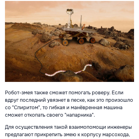
Робот-змея также сможет помогать роверу. Если
вдруг последний увязнет в песке, как это произошло
со "Спиритом", то гибкая и манёвренная машина
сможет откопать своего "напарника".
Для осуществления такой взаимопомощи инженеры
предлагают прикрепить змею к корпусу марсохода,