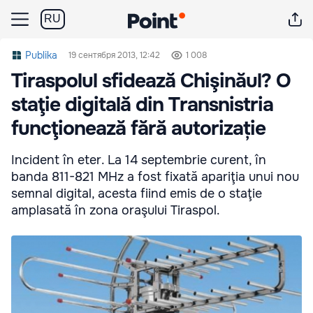
RU
Publika
19 сентября 2013, 12:42
1 008
Tiraspolul sfidează Chişinăul? O
staţie digitală din Transnistria
funcţionează fără autorizație
Incident în eter. La 14 septembrie curent, în
banda 811-821 MHz a fost fixată apariţia unui nou
semnal digital, acesta fiind emis de o staţie
amplasată în zona oraşului Tiraspol.