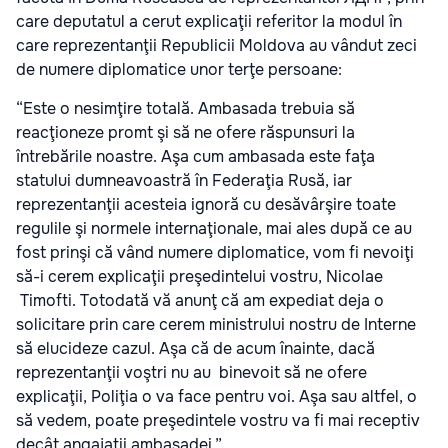
care deputatul a cerut explicaţii referitor la modul în
care reprezentanţii Republicii Moldova au vândut zeci
de numere diplomatice unor terţe persoane:
“Este o nesimţire totală. Ambasada trebuia să
reacţioneze promt şi să ne ofere răspunsuri la
întrebările noastre. Aşa cum ambasada este faţa
statului dumneavoastră în Federaţia Rusă, iar
reprezentanţii acesteia ignoră cu desăvârşire toate
regulile şi normele internaţionale, mai ales după ce au
fost prinşi că vând numere diplomatice, vom fi nevoiţi
să-i cerem explicaţii preşedintelui vostru, Nicolae
Timofti. Totodată vă anunţ că am expediat deja o
solicitare prin care cerem ministrului nostru de Interne
să elucideze cazul. Aşa că de acum înainte, dacă
reprezentanţii voştri nu au binevoit să ne ofere
explicaţii, Poliţia o va face pentru voi. Aşa sau altfel, o
să vedem, poate preşedintele vostru va fi mai receptiv
decât angajaţii ambasadei.”