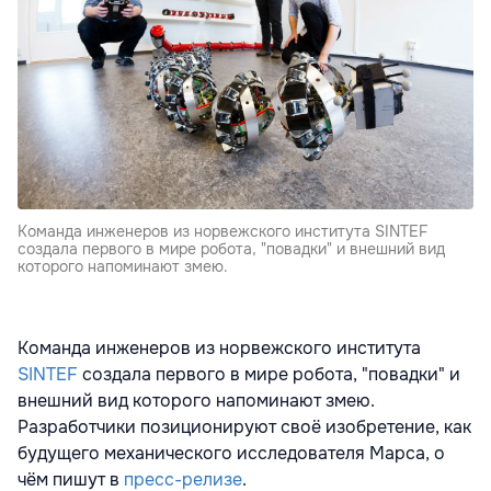
Команда инженеров из норвежского института SINTEF
создала первого в мире робота, "повадки" и внешний вид
которого напоминают змею.
Команда инженеров из норвежского института
SINTEF
создала первого в мире робота, "повадки" и
внешний вид которого напоминают змею.
Разработчики позиционируют своё изобретение, как
будущего механического исследователя Марса, о
чём пишут в
пресс-релизе
.