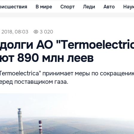
оисшествия
В мире
Спорт
Леди
Авто
Нау
 2018, 08:03
3 020
долги АО "Termoelectri
ют 890 млн леев
Termoelectrica" принимает меры по сокращени
еред поставщиком газа.