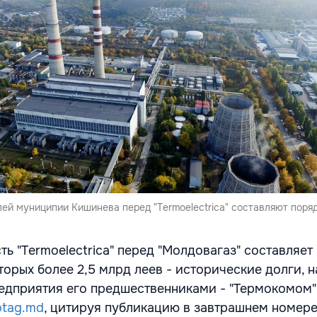
ей муниципии Кишинева перед "Termoelectrica" составляют поря
ь "Termoelectrica" перед "Молдовагаз" составляет
оторых более 2,5 млрд леев - исторические долги, 
едприятия его предшественниками - "Термокомом",
otag.md
, цитируя публикацию в завтрашнем номер