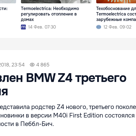
сти:
Termoelectrica: Необходимо
Техобоснование д
регулировать отопление в
Termoelectrica сос
домах
зарубежные комп
14 Фев. 07:30
12 Фев. 09:02
2018, 23:54
4 865
лен BMW Z4 третьего
ия
дставила родстер Z4 нового, третьего поколе
овинки в версии M40i First Edition состоялся
ости в Пеббл-Бич.