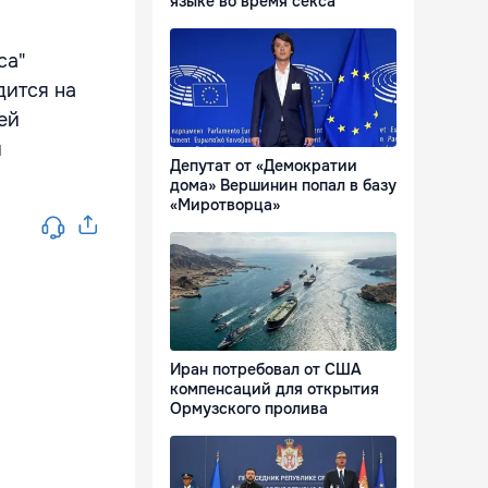
языке во время секса
ca"
дится на
ней
и
Депутат от «Демократии
дома» Вершинин попал в базу
«Миротворца»
Иран потребовал от США
компенсаций для открытия
Ормузского пролива