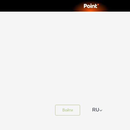
⌵
RU
Войти