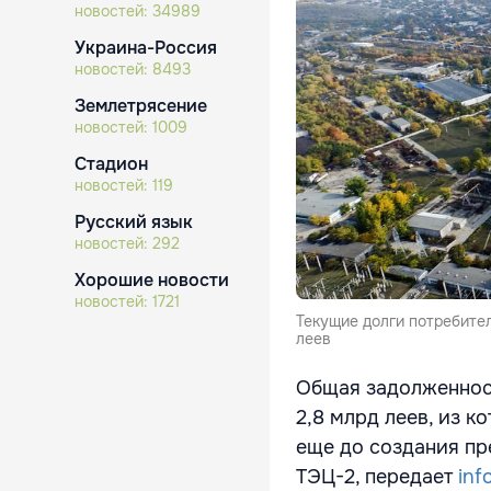
новостей:
34989
Украина-Россия
новостей:
8493
Землетрясение
новостей:
1009
Стадион
новостей:
119
Русский язык
новостей:
292
Хорошие новости
новостей:
1721
Текущие долги потребител
леев
Общая задолженност
2,8 млрд леев, из к
еще до создания пр
ТЭЦ-2, передает
inf