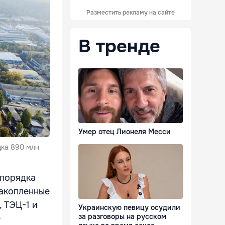
Разместить рекламу на сайте
В тренде
Умер отец Лионеля Месси
дка 890 млн
 порядка
накопленные
 ТЭЦ-1 и
Украинскую певицу осудили
за разговоры на русском
е