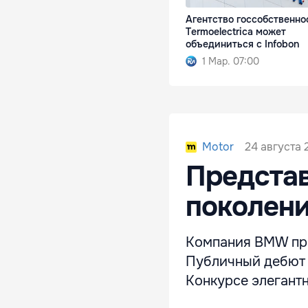
Агентство госсобственно
Termoelectrica может
объединиться с Infobon
1 Мар. 07:00
24 августа 
Motor
Представ
поколен
Компания BMW пре
Публичный дебют н
Конкурсе элегантн