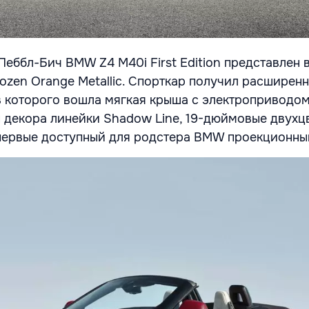
еббл-Бич BMW Z4 M40i First Edition представлен в
ozen Orange Metallic. Спорткар получил расширен
в которого вошла мягкая крыша с электроприводом
 декора линейки Shadow Line, 19-дюймовые двухц
первые доступный для родстера BMW проекционны