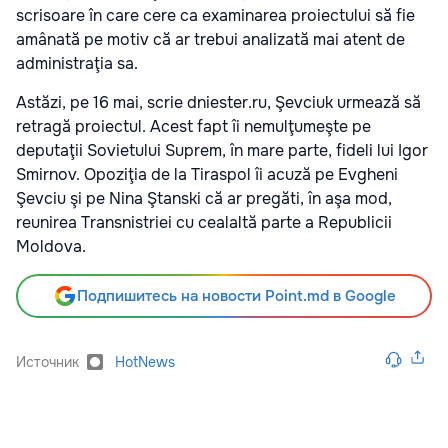
scrisoare în care cere ca examinarea proiectului să fie
amânată pe motiv că ar trebui analizată mai atent de
administraţia sa.
Astăzi, pe 16 mai, scrie dniester.ru, Şevciuk urmează să
retragă proiectul. Acest fapt îi nemulţumeşte pe
deputaţii Sovietului Suprem, în mare parte, fideli lui Igor
Smirnov. Opoziţia de la Tiraspol îi acuză pe Evgheni
Şevciu şi pe Nina Ştanski că ar pregăti, în aşa mod,
reunirea Transnistriei cu cealaltă parte a Republicii
Moldova.
Подпишитесь на новости Point.md в Google
Источник
HotNews