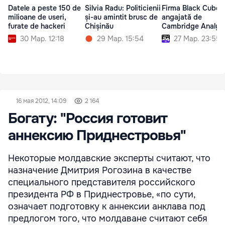
Datele a peste 150 de
Silvia Radu: Politicienii
Firma Black Cube,
milioane de useri,
și-au amintit brusc de
angajată de
furate de hackeri
Chișinău
Cambridge Analyt
30 Мар. 12:18
29 Мар. 15:54
27 Мар. 23:55
16 мая 2012, 14:09
2 164
Богату: "Россия готовит
аннексию Приднестровья"
Некоторые молдавские эксперты считают, что
назначение Дмитрия Рогозина в качестве
специального представителя российского
президента РФ в Приднестровье, «по сути,
означает подготовку к аннексии анклава под
предлогом того, что молдаване считают себя