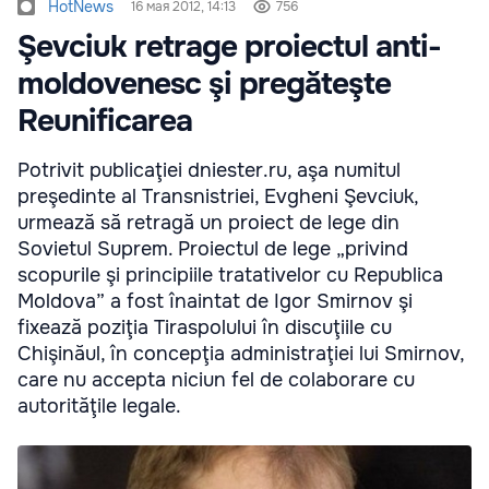
HotNews
16 мая 2012, 14:13
756
Şevciuk retrage proiectul anti-
moldovenesc şi pregăteşte
Reunificarea
Potrivit publicaţiei dniester.ru, aşa numitul
preşedinte al Transnistriei, Evgheni Şevciuk,
urmează să retragă un proiect de lege din
Sovietul Suprem. Proiectul de lege „privind
scopurile şi principiile tratativelor cu Republica
Moldova” a fost înaintat de Igor Smirnov şi
fixează poziţia Tiraspolului în discuţiile cu
Chişinăul, în concepţia administraţiei lui Smirnov,
care nu accepta niciun fel de colaborare cu
autorităţile legale.