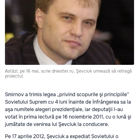
Astăzi, pe 16 mai, scrie dniester.ru, Şevciuk urmează să retragă
proiectul.
Smirnov a trimis legea „privind scopurile şi principiile”
Sovietului Suprem cu 4 luni înainte de înfrângerea sa la
aşa numitele alegeri prezidenţiale, iar deputaţii l-au
votat în prima lectură pe 16 noiembrie 2011, cu o lună şi
jumătate de venirea lui Şevciuk la conducere.
Pe 17 aprilie 2012, Şevciuk a expediat Sovietului o