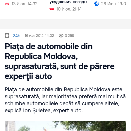
ухудшения погоды
13 Июл. 14:32
26 Июл. 19:00
10 Июл. 21:14
24h
16 мая 2012, 14:02
3 259
Piaţa de automobile din
Republica Moldova,
suprasaturată, sunt de părere
experţii auto
Piaţa de automobile din Republica Moldova este
suprasaturată, iar majoritatea preferă mai mult să
schimbe automobilele decât să cumpere altele,
explică Ion Şuletea, expert auto.