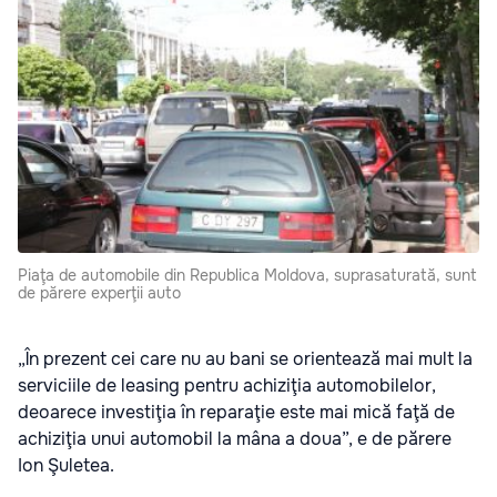
Piaţa de automobile din Republica Moldova, suprasaturată, sunt
de părere experţii auto
„În prezent cei care nu au bani se orientează mai mult la
serviciile de leasing pentru achiziţia automobilelor,
deoarece investiţia în reparaţie este mai mică faţă de
achiziţia unui automobil la mâna a doua”, e de părere
Ion Şuletea.