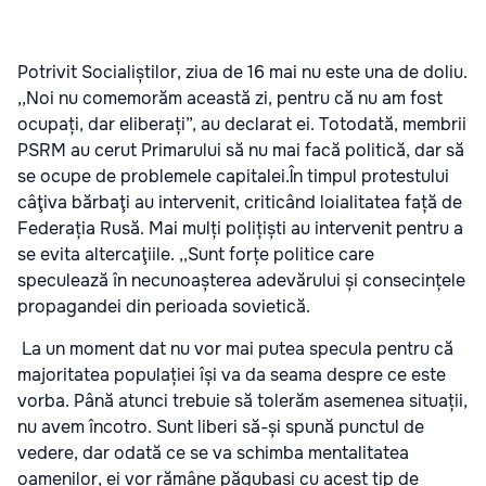
Potrivit Socialiștilor, ziua de 16 mai nu este una de doliu.
,,Noi nu comemorăm această zi, pentru că nu am fost
ocupați, dar eliberați”, au declarat ei. Totodată, membrii
PSRM au cerut Primarului să nu mai facă politică, dar să
se ocupe de problemele capitalei.În timpul protestului
câţiva bărbaţi au intervenit, criticând loialitatea față de
Federația Rusă. Mai mulți polițiști au intervenit pentru a
se evita altercaţiile. ,,Sunt forțe politice care
speculează în necunoașterea adevărului și consecințele
propagandei din perioada sovietică.
La un moment dat nu vor mai putea specula pentru că
majoritatea populației își va da seama despre ce este
vorba. Până atunci trebuie să tolerăm asemenea situații,
nu avem încotro. Sunt liberi să-și spună punctul de
vedere, dar odată ce se va schimba mentalitatea
oamenilor, ei vor rămâne păgubași cu acest tip de