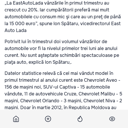
„La EastAutoLada vânzările în primul trimestru au
crescut cu 20%. Iar cumpărătorii preferă mai mult
automobilele cu consum mic şi care au un preţ de până
la 15 000 euro”, spune Ion Spătaru, vicedirectorul East
Auto Lada
Potrivit lui în trimestrul doi volumul vânzărilor de
automobile vor fi la nivelul primelor trei luni ale anului
curent. Nu sunt aşteptate schimbări spectaculoase pe
piaţa auto, explică Ion Spătaru,.
Datelor statistice relevă că cel mai vândut model în
primul trimestrul al anului curent este Chevrolet Aveo -
156 de mașini noi, SUV-ul Captiva - 15 automobile
vândute, 11 de autovehicule Cruze, Chevrolet Malibu - 5
mașini, Chevrolet Orlando - 3 mașini, Chevrolet Niva - 2
mașini. Doar în martie 2012, în Republica Moldova au
fost vândute 423 de autoturisme noi, ceea ce
reprezintă o creștere cu 9% față de luna precedentă.