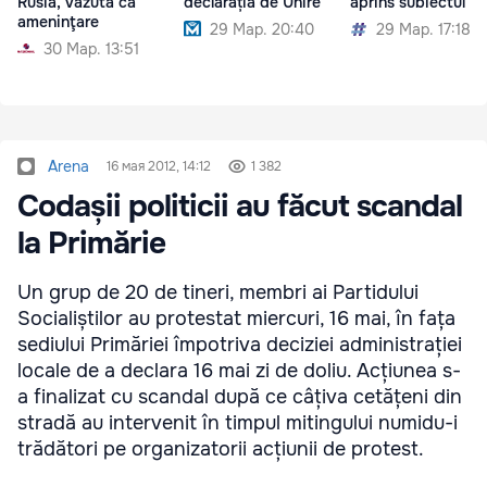
Rusia, văzută ca
declarația de Unire
aprins subiectul Un
ameninţare
29 Мар. 20:40
29 Мар. 17:18
30 Мар. 13:51
Arena
16 мая 2012, 14:12
1 382
Codașii politicii au făcut scandal
la Primărie
Un grup de 20 de tineri, membri ai Partidului
Socialiștilor au protestat miercuri, 16 mai, în fața
sediului Primăriei împotriva deciziei administrației
locale de a declara 16 mai zi de doliu. Acțiunea s-
a finalizat cu scandal după ce câțiva cetățeni din
stradă au intervenit în timpul mitingului numidu-i
trădători pe organizatorii acțiunii de protest.