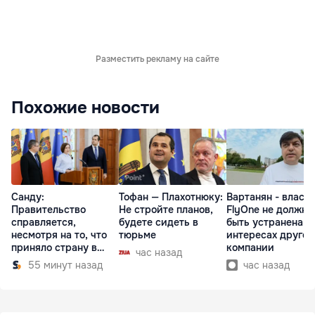
Разместить рекламу на сайте
Похожие новости
Санду:
Тофан — Плахотнюку:
Вартанян - властя
Правительство
Не стройте планов,
FlyOne не должна
справляется,
будете сидеть в
быть устранена в
несмотря на то, что
тюрьме
интересах другой
приняло страну в
компании
час назад
разгар кризиса
55 минут назад
час назад