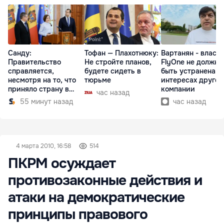
Санду:
Тофан — Плахотнюку:
Вартанян - властя
Правительство
Не стройте планов,
FlyOne не должна
справляется,
будете сидеть в
быть устранена в
несмотря на то, что
тюрьме
интересах другой
приняло страну в
компании
час назад
разгар кризиса
55 минут назад
час назад
4 марта 2010, 16:58
514
ПКРМ осуждает
противозаконные действия и
атаки на демократические
принципы правового