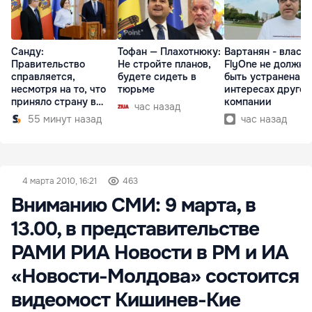
Санду:
Тофан — Плахотнюку:
Вартанян - властя
Правительство
Не стройте планов,
FlyOne не должна
справляется,
будете сидеть в
быть устранена в
несмотря на то, что
тюрьме
интересах другой
приняло страну в
компании
час назад
разгар кризиса
55 минут назад
час назад
4 марта 2010, 16:21
463
Вниманию СМИ: 9 марта, в
13.00, в представительстве
РАМИ РИА Новости в РМ и ИА
«Новости-Молдова» состоится
видеомост Кишинев-Кие