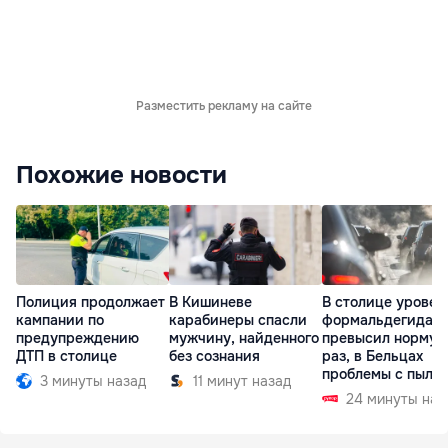
Разместить рекламу на сайте
Похожие новости
Полиция продолжает
В Кишиневе
В столице уровен
кампании по
карабинеры спасли
формальдегида
предупреждению
мужчину, найденного
превысил норму в
ДТП в столице
без сознания
раз, в Бельцах
проблемы с пыль
3 минуты назад
11 минут назад
24 минуты наз