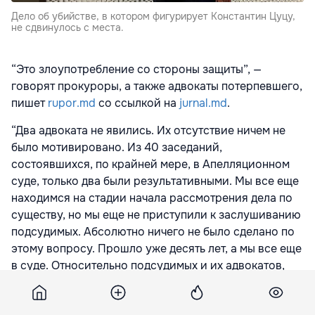
Дело об убийстве, в котором фигурирует Константин Цуцу,
не сдвинулось с места.
“Это злоупотребление со стороны защиты”, —
говорят прокуроры, а также адвокаты потерпевшего,
пишет
rupor.md
со ссылкой на
jurnal.md
.
“Два адвоката не явились. Их отсутствие ничем не
было мотивировано. Из 40 заседаний,
состоявшихся, по крайней мере, в Апелляционном
суде, только два были результативными. Мы все еще
находимся на стадии начала рассмотрения дела по
существу, но мы еще не приступили к заслушиванию
подсудимых. Абсолютно ничего не было сделано по
этому вопросу. Прошло уже десять лет, а мы все еще
в суде. Относительно подсудимых и их адвокатов,
которые представляют их интересы в суде, – когда
нет подсудимых, когда нет адвокатов…”, – сказал